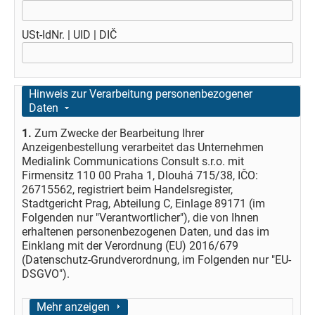
USt-IdNr. | UID | DIČ
Ausblenden
Hinweis zur Verarbeitung personenbezogener
Daten
1.
Zum Zwecke der Bearbeitung Ihrer
Anzeigenbestellung verarbeitet das Unternehmen
Medialink Communications Consult s.r.o. mit
Firmensitz 110 00 Praha 1, Dlouhá 715/38, IČO:
26715562, registriert beim Handelsregister,
Stadtgericht Prag, Abteilung C, Einlage 89171 (im
Folgenden nur "Verantwortlicher"), die von Ihnen
erhaltenen personenbezogenen Daten, und das im
Einklang mit der Verordnung (EU) 2016/679
(Datenschutz-Grundverordnung, im Folgenden nur "EU-
DSGVO").
Anzeigen
Mehr anzeigen