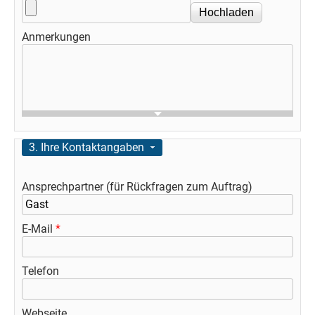
Anmerkungen
Ausblenden
3. Ihre Kontaktangaben
Ansprechpartner (für Rückfragen zum Auftrag)
E-Mail
*
Telefon
Webseite