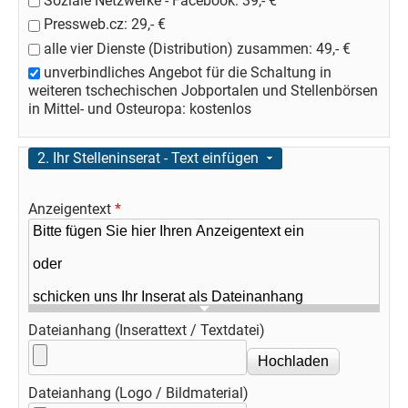
Soziale Netzwerke - Facebook: 39,- €
Pressweb.cz: 29,- €
alle vier Dienste (Distribution) zusammen: 49,- €
unverbindliches Angebot für die Schaltung in
weiteren tschechischen Jobportalen und Stellenbörsen
in Mittel- und Osteuropa: kostenlos
Ausblenden
2. Ihr Stelleninserat - Text einfügen
Anzeigentext
*
Dateianhang (Inserattext / Textdatei)
Dateianhang (Logo / Bildmaterial)