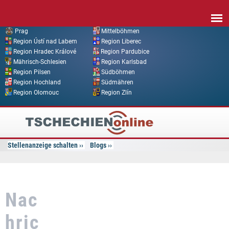
Direkt zum Inhalt
Prag
Mittelböhmen
Region Ústí nad Labem
Region Liberec
Region Hradec Králové
Region Pardubice
Mährisch-Schlesien
Region Karlsbad
Region Pilsen
Südböhmen
Region Hochland
Südmähren
Region Olomouc
Region Zlín
Tschechien
Online
Stellenanzeige schalten
Blogs
Nac
hric