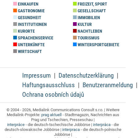
EINKAUFEN
FREIZEIT, SPORT
GASTRONOMIE
GESELLSCHAFT
GESUNDHEIT
IMMOBILIEN
INSTITUTIONEN
KULTUR
KURORTE
NACHTLEBEN
SPRACHENSERVICE
TOURISMUS
UNTERKÜNFTE
WINTERSPORTGEBIETE
WIRTSCHAFT
Impressum
Datenschutzerklärung
Haftungsausschluss
Benutzeranmeldung
Ochrana osobních údajů
© 2004 - 2026, Medialink Communications Consult s.r.o. | Weitere
Medialink-Projekte:
prag aktuell
- Stadtmagazin, Nachrichten aus
Prag und Tschechien, Presseschau |
interpráce
- die deutsch-tschechische Jobbörse |
interpráca
- die
deutsch-slowakische Jobbörse |
interpraca
- die deutsch-polnische
Jobbörse |