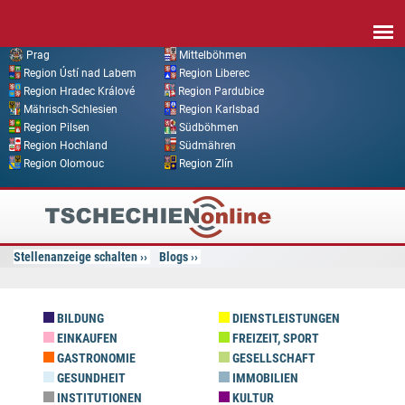
Direkt zum Inhalt
Prag
Mittelböhmen
Region Ústí nad Labem
Region Liberec
Region Hradec Králové
Region Pardubice
Mährisch-Schlesien
Region Karlsbad
Region Pilsen
Südböhmen
Region Hochland
Südmähren
Region Olomouc
Region Zlín
Tschechien
Online
Stellenanzeige schalten
Blogs
BILDUNG
DIENSTLEISTUNGEN
EINKAUFEN
FREIZEIT, SPORT
GASTRONOMIE
GESELLSCHAFT
GESUNDHEIT
IMMOBILIEN
INSTITUTIONEN
KULTUR