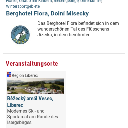
Hotels
,
Urlaub mit Kindern
,
Riesengebirge
,
Unterkünfte
,
Wintersportgebiete
Berghotel Flora, Dolní Mísecky
Das Berghotel Flora befindet sich in dem
wunderschönen Tal des Flüsschens
Jizerka, in dem berühmten...
Veranstaltungsorte
Region Liberec
Běžecký areál Vesec,
Liberec
Modernes Ski- und
Sportareal am Rande des
Isergebirges