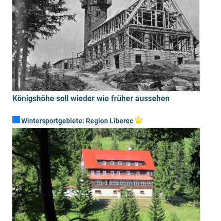
befindet sich
das
Dreiländereck
...
mehr ›
Königshöhe soll wieder wie früher aussehen
Wintersportgebiete:
Region Liberec