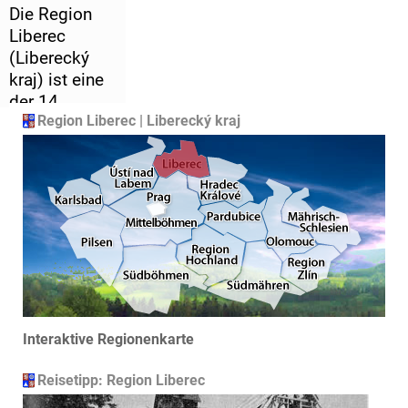
Die Region
Liberec
(Liberecký
kraj) ist eine
der 14
Region Liberec | Liberecký kraj
Regionen
Tschechiens.
Die auf die
Fläche
bezogen
kleinste
tschechische
Region liegt
im Nordosten
Böhmens.
Interaktive Regionenkarte
Verwaltungss
itz ist Liberec
Reisetipp: Region Liberec
(Reichenberg
). Hier