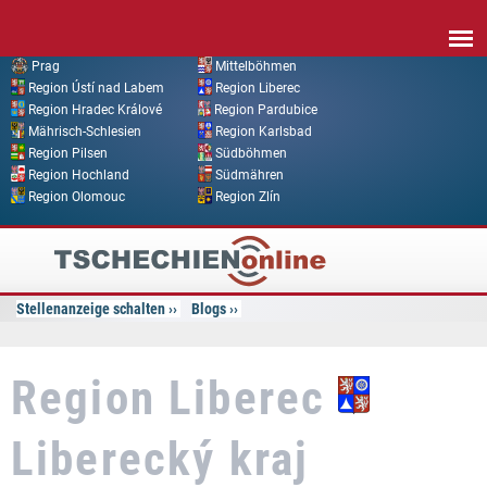
Direkt zum Inhalt
Prag
Mittelböhmen
Region Ústí nad Labem
Region Liberec
Region Hradec Králové
Region Pardubice
Mährisch-Schlesien
Region Karlsbad
Region Pilsen
Südböhmen
Region Hochland
Südmähren
Region Olomouc
Region Zlín
Tschechien
Online
Stellenanzeige schalten
Blogs
Region Liberec
Liberecký kraj