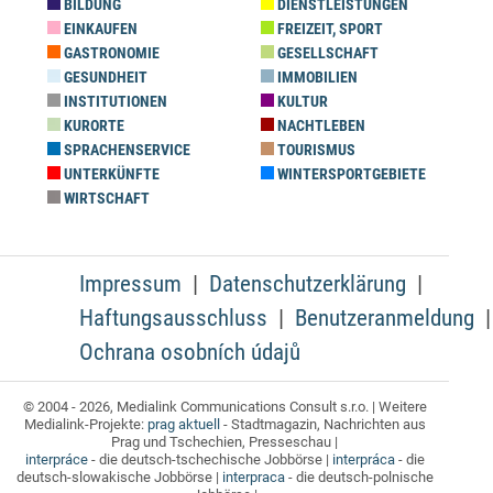
BILDUNG
DIENSTLEISTUNGEN
EINKAUFEN
FREIZEIT, SPORT
GASTRONOMIE
GESELLSCHAFT
GESUNDHEIT
IMMOBILIEN
INSTITUTIONEN
KULTUR
KURORTE
NACHTLEBEN
SPRACHENSERVICE
TOURISMUS
UNTERKÜNFTE
WINTERSPORTGEBIETE
WIRTSCHAFT
Impressum
Datenschutzerklärung
Haftungsausschluss
Benutzeranmeldung
Ochrana osobních údajů
© 2004 - 2026, Medialink Communications Consult s.r.o. | Weitere
Medialink-Projekte:
prag aktuell
- Stadtmagazin, Nachrichten aus
Prag und Tschechien, Presseschau |
interpráce
- die deutsch-tschechische Jobbörse |
interpráca
- die
deutsch-slowakische Jobbörse |
interpraca
- die deutsch-polnische