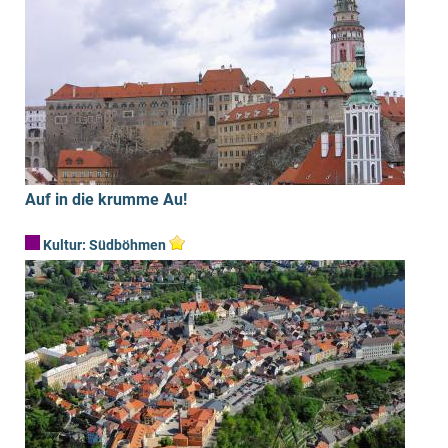
moldauabwär
ts entfaltet
sich eine der
facettenreich
sten...
mehr ›
Auf in die krumme Au!
Kultur:
Südböhmen