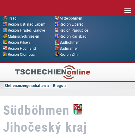
Direkt zum Inhalt
Prag
Mittelböhmen
Region Ústí nad Labem
Region Liberec
Region Hradec Králové
Region Pardubice
Mährisch-Schlesien
Region Karlsbad
Region Pilsen
Südböhmen
Region Hochland
Südmähren
Region Olomouc
Region Zlín
Tschechien
Online
Stellenanzeige schalten
Blogs
Südböhmen
Jihočeský kraj