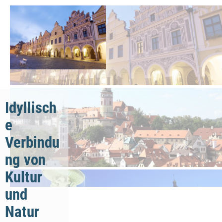
Idyllisch
e
Verbindu
ng von
Kultur
und
Natur