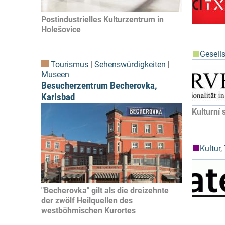
Postindustrielles Kulturzentrum in
Holešovice
Gesell
Tourismus
|
Sehenswürdigkeiten
|
Museen
Besucherzentrum Becherovka,
Karlsbad
Kulturní
Kultur
,
"Becherovka" gilt als die dreizehnte
der zwölf Heilquellen des
westböhmischen Kurortes