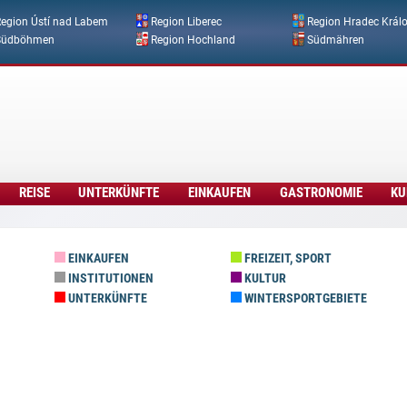
Direkt zum Inhalt
egion Ústí nad Labem
Region Liberec
Region Hradec Král
Südböhmen
Region Hochland
Südmähren
REISE
UNTERKÜNFTE
EINKAUFEN
GASTRONOMIE
KU
EINKAUFEN
FREIZEIT, SPORT
INSTITUTIONEN
KULTUR
UNTERKÜNFTE
WINTERSPORTGEBIETE