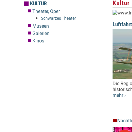
Kultur
KULTUR
Theater, Oper
Schwarzes Theater
Luftfah
Museen
Galerien
Kinos
Die Regi
historisc
mehr ›
Nachtl