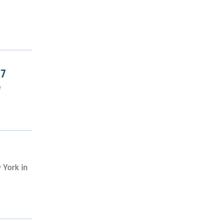
 7
e
 York in