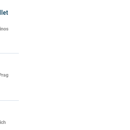
llet
inos
Prag
ich