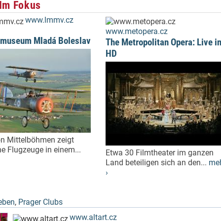
 Im Fokus
www.lmmv.cz
www.metopera.cz
rtmuseum Mladá Boleslav
The Metropolitan Opera: Live i
HD
on Mittelböhmen zeigt
he Flugzeuge in einem...
Etwa 30 Filmtheater im ganzen
Land beteiligen sich an den...
me
›
eben
,
Prager Clubs
www.altart.cz