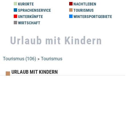
KURORTE
NACHTLEBEN
SPRACHENSERVICE
TOURISMUS
UNTERKÜNFTE
WINTERSPORTGEBIETE
WIRTSCHAFT
Urlaub mit Kindern
Tourismus (106)
»
Tourismus
Sie sind hier
URLAUB MIT KINDERN