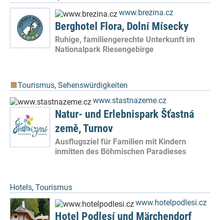
www.brezina.cz
Berghotel Flora, Dolní Mísecky
Ruhige, familiengerechte Unterkunft im
Nationalpark Riesengebirge
Tourismus
,
Sehenswürdigkeiten
www.stastnazeme.cz
Natur- und Erlebnispark Šťastná
země, Turnov
Ausflugsziel für Familien mit Kindern
inmitten des Böhmischen Paradieses
Hotels
,
Tourismus
www.hotelpodlesi.cz
Hotel Podlesí und Märchendorf