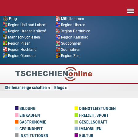
Direkt zum Inhalt
Prag
Mittelböhmen
Region Ústí nad Labem
Region Liberec
Region Hradec Králové
Region Pardubice
Mährisch-Schlesien
Region Karlsbad
Region Pilsen
Südböhmen
Region Hochland
Südmähren
Region Olomouc
Region Zlín
Tschechien
Online
Stellenanzeige schalten
Blogs
BILDUNG
DIENSTLEISTUNGEN
EINKAUFEN
FREIZEIT, SPORT
GASTRONOMIE
GESELLSCHAFT
GESUNDHEIT
IMMOBILIEN
INSTITUTIONEN
KULTUR