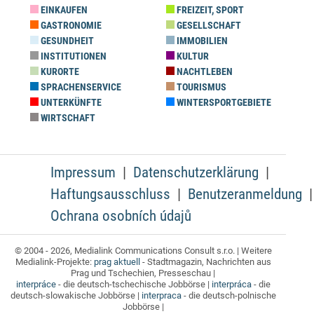
EINKAUFEN
FREIZEIT, SPORT
GASTRONOMIE
GESELLSCHAFT
GESUNDHEIT
IMMOBILIEN
INSTITUTIONEN
KULTUR
KURORTE
NACHTLEBEN
SPRACHENSERVICE
TOURISMUS
UNTERKÜNFTE
WINTERSPORTGEBIETE
WIRTSCHAFT
Impressum
Datenschutzerklärung
Haftungsausschluss
Benutzeranmeldung
Ochrana osobních údajů
© 2004 - 2026, Medialink Communications Consult s.r.o. | Weitere
Medialink-Projekte:
prag aktuell
- Stadtmagazin, Nachrichten aus
Prag und Tschechien, Presseschau |
interpráce
- die deutsch-tschechische Jobbörse |
interpráca
- die
deutsch-slowakische Jobbörse |
interpraca
- die deutsch-polnische
Jobbörse |