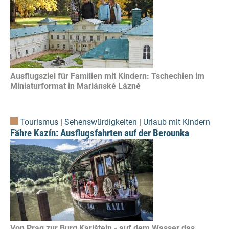
Ausflugsziel für Familien mit Kindern: Tschechien im
Miniaturformat in Mariánské Lázně
Tourismus
|
Sehenswürdigkeiten
|
Urlaub mit Kindern
Fähre Kazín: Ausflugsfahrten auf der Berounka
Von Prag zur Burg Karlštejn - auf dem Wasser das