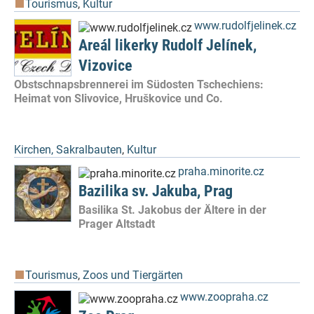
Tourismus
,
Kultur
www.rudolfjelinek.cz
Areál likerky Rudolf Jelínek,
Vizovice
Obstschnapsbrennerei im Südosten Tschechiens:
Heimat von Slivovice, Hruškovice und Co.
Kirchen, Sakralbauten
,
Kultur
praha.minorite.cz
Bazilika sv. Jakuba, Prag
Basilika St. Jakobus der Ältere in der
Prager Altstadt
Tourismus
,
Zoos und Tiergärten
www.zoopraha.cz