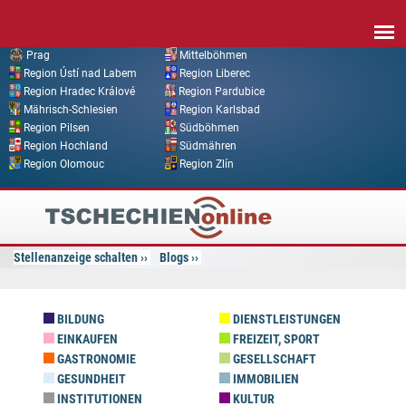
Direkt zum Inhalt
Prag
Mittelböhmen
Region Ústí nad Labem
Region Liberec
Region Hradec Králové
Region Pardubice
Mährisch-Schlesien
Region Karlsbad
Region Pilsen
Südböhmen
Region Hochland
Südmähren
Region Olomouc
Region Zlín
Tschechien
Online
Stellenanzeige schalten
Blogs
BILDUNG
DIENSTLEISTUNGEN
EINKAUFEN
FREIZEIT, SPORT
GASTRONOMIE
GESELLSCHAFT
GESUNDHEIT
IMMOBILIEN
INSTITUTIONEN
KULTUR