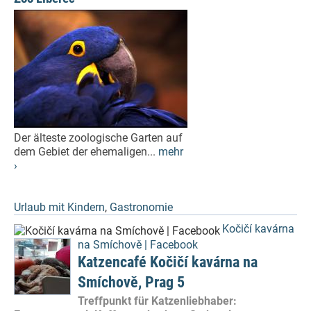
Der älteste zoologische Garten auf
dem Gebiet der ehemaligen...
mehr
›
Urlaub mit Kindern
,
Gastronomie
Kočičí kavárna
na Smíchově | Facebook
Katzencafé Kočičí kavárna na
Smíchově, Prag 5
Treffpunkt für Katzenliebhaber: