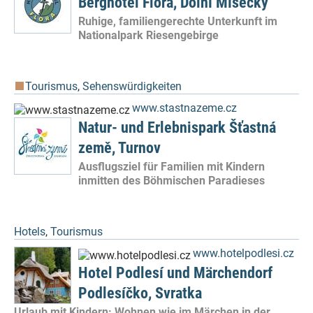
Berghotel Flora, Dolní Mísecky
Ruhige, familiengerechte Unterkunft im
Nationalpark Riesengebirge
Tourismus
,
Sehenswürdigkeiten
www.stastnazeme.cz
Natur- und Erlebnispark Šťastná
země, Turnov
Ausflugsziel für Familien mit Kindern
inmitten des Böhmischen Paradieses
Hotels
,
Tourismus
www.hotelpodlesi.cz
Hotel Podlesí und Märchendorf
Podlesíčko, Svratka
Urlaub mit Kindern: Wohnen wie im Märchen in der