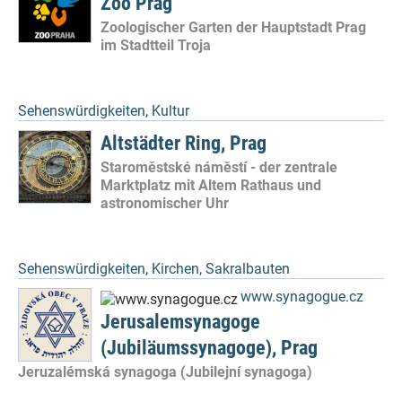
Zoo Prag
Zoologischer Garten der Hauptstadt Prag
im Stadtteil Troja
Sehenswürdigkeiten
,
Kultur
Altstädter Ring, Prag
Staroměstské náměstí - der zentrale
Marktplatz mit Altem Rathaus und
astronomischer Uhr
Sehenswürdigkeiten
,
Kirchen, Sakralbauten
www.synagogue.cz
Jerusalemsynagoge
(Jubiläumssynagoge), Prag
Jeruzalémská synagoga (Jubilejní synagoga)