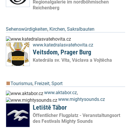
Regionalgalerie im nordböhmischen
Reichenberg
Sehenswürdigkeiten
,
Kirchen, Sakralbauten
www.katedralasvatehovita.cz
Veitsdom, Prager Burg
Katedrála sv. Víta, Václava a Vojtěcha
Tourismus
,
Freizeit, Sport
www.aktabor.cz
,
www.mightysounds.cz
Letiště Tábor
Öffentlicher Flugplatz - Veranstaltungsort
des Festivals Mighty Sounds