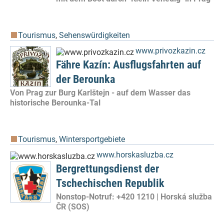
Tourismus
,
Sehenswürdigkeiten
www.privozkazin.cz
Fähre Kazín: Ausflugsfahrten auf
der Berounka
Von Prag zur Burg Karlštejn - auf dem Wasser das
historische Berounka-Tal
Tourismus
,
Wintersportgebiete
www.horskasluzba.cz
Bergrettungsdienst der
Tschechischen Republik
Nonstop-Notruf: +420 1210 | Horská služba
ČR (SOS)