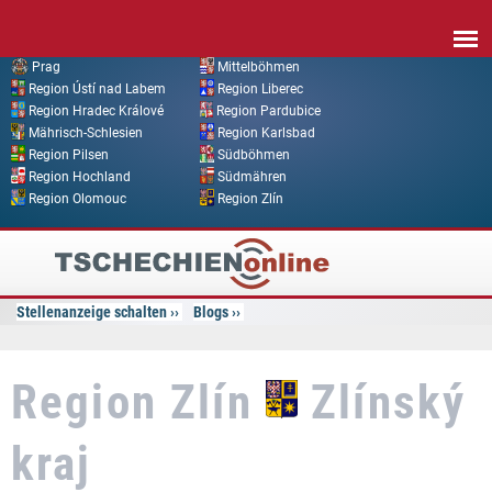
Direkt zum Inhalt
Prag
Mittelböhmen
Region Ústí nad Labem
Region Liberec
Region Hradec Králové
Region Pardubice
Mährisch-Schlesien
Region Karlsbad
Region Pilsen
Südböhmen
Region Hochland
Südmähren
Region Olomouc
Region Zlín
Tschechien
Online
Stellenanzeige schalten
Blogs
Region Zlín
Zlínský
kraj