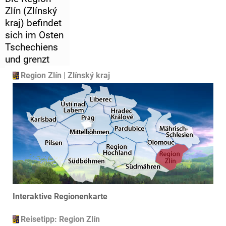
Zlín (Zlínský
kraj) befindet
sich im Osten
Tschechiens
und grenzt
östlich an die
Region Zlín | Zlínský kraj
Slowakei,
innerstaatlich
an die Region
Südmähren
und die
Regionen
Olomouc und
Mährisch-
Schlesien.
Interaktive Regionenkarte
Auf der
Fläche von
Reisetipp: Region Zlín