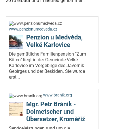
2010 erbaut und in Betrieb genommen.
www.penzionumedveda.cz
Penzion u Medvěda,
Velké Karlovice
Die gemütliche Familienpension "Zum
Bären" liegt in der Gemeinde Velké
Karlovice im Vorgebirge des Javorník-
Gebirges und der Beskiden. Sie wurde
erst...
www.branik.org
Mgr. Petr Bráník -
Dolmetscher und
Übersetzer, Kroměříž
Serviceleistungen rund um die