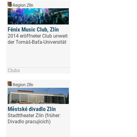
Region Zlín
Fénix Music Club, Zlín
2014 eröffneter Club unweit
der Tomáš-Baťa-Universität
Clubs
Region Zlín
Městské divadlo Zlín
Stadttheater Zlín (früher:
Divadlo pracujících)