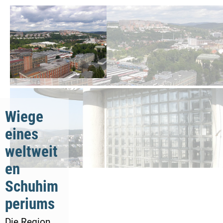
Wiege
eines
weltweit
en
Schuhim
periums
Die Region