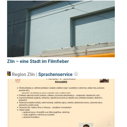
3.964 km²
leben etwa
590.000...
mehr ›
Zlín – eine Stadt im Filmfieber
Region Zlín |
Sprachenservice