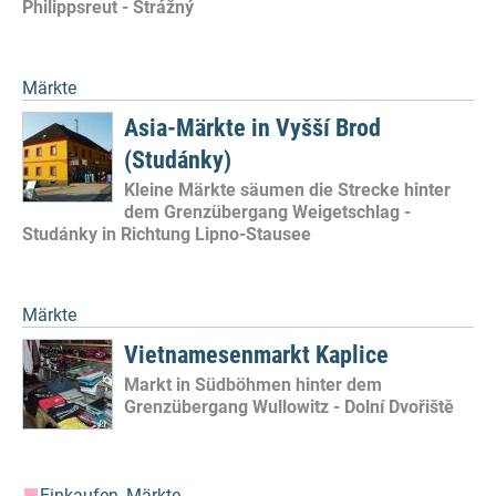
Philippsreut - Strážný
Märkte
Asia-Märkte in Vyšší Brod
(Studánky)
Kleine Märkte säumen die Strecke hinter
dem Grenzübergang Weigetschlag -
Studánky in Richtung Lipno-Stausee
Märkte
Vietnamesenmarkt Kaplice
Markt in Südböhmen hinter dem
Grenzübergang Wullowitz - Dolní Dvořiště
Einkaufen
,
Märkte