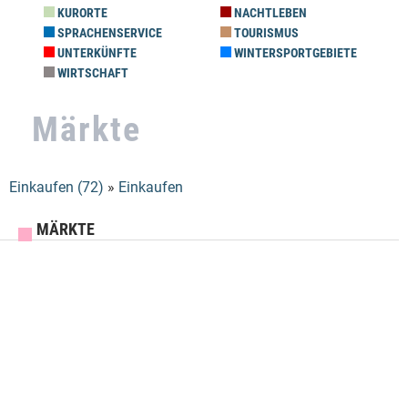
KURORTE
NACHTLEBEN
SPRACHENSERVICE
TOURISMUS
UNTERKÜNFTE
WINTERSPORTGEBIETE
WIRTSCHAFT
Märkte
Einkaufen (72)
»
Einkaufen
Sie sind hier
MÄRKTE