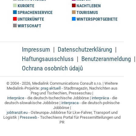
KURORTE
NACHTLEBEN
SPRACHENSERVICE
TOURISMUS
UNTERKÜNFTE
WINTERSPORTGEBIETE
WIRTSCHAFT
Impressum
Datenschutzerklärung
Haftungsausschluss
Benutzeranmeldung
Ochrana osobních údajů
© 2004 - 2026, Medialink Communications Consult s.r.o. | Weitere
Medialink-Projekte:
prag aktuell
- Stadtmagazin, Nachrichten aus
Prag und Tschechien, Presseschau |
interpráce
- die deutsch-tschechische Jobbörse |
interpráca
- die
deutsch-slowakische Jobbörse |
interpraca
- die deutsch-polnische
Jobbörse |
jobtranzit.eu
- Osteuropa-Jobbörse für Lkw-Fahrer, Transport und
Logistik |
Pressweb
- Tschechiens Portal für Pressemitteilungen und
PR