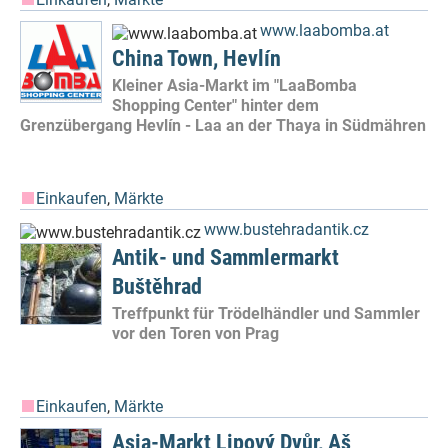
www.laabomba.at
China Town, Hevlín
Kleiner Asia-Markt im "LaaBomba
Shopping Center" hinter dem
Grenzübergang Hevlín - Laa an der Thaya in Südmähren
Einkaufen
,
Märkte
www.bustehradantik.cz
Antik- und Sammlermarkt
Buštěhrad
Treffpunkt für Trödelhändler und Sammler
vor den Toren von Prag
Einkaufen
,
Märkte
Asia-Markt Lipový Dvůr, Aš