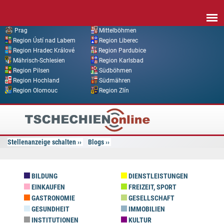
Direkt zum Inhalt
Prag
Mittelböhmen
Region Ústí nad Labem
Region Liberec
Region Hradec Králové
Region Pardubice
Mährisch-Schlesien
Region Karlsbad
Region Pilsen
Südböhmen
Region Hochland
Südmähren
Region Olomouc
Region Zlín
Tschechien
Online
Stellenanzeige schalten
Blogs
BILDUNG
DIENSTLEISTUNGEN
EINKAUFEN
FREIZEIT, SPORT
GASTRONOMIE
GESELLSCHAFT
GESUNDHEIT
IMMOBILIEN
INSTITUTIONEN
KULTUR