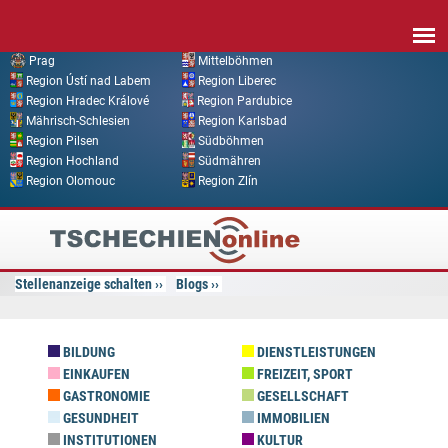
Direkt zum Inhalt
Prag
Mittelböhmen
Region Ústí nad Labem
Region Liberec
Region Hradec Králové
Region Pardubice
Mährisch-Schlesien
Region Karlsbad
Region Pilsen
Südböhmen
Region Hochland
Südmähren
Region Olomouc
Region Zlín
Tschechien
Online
Stellenanzeige schalten
Blogs
BILDUNG
DIENSTLEISTUNGEN
EINKAUFEN
FREIZEIT, SPORT
GASTRONOMIE
GESELLSCHAFT
GESUNDHEIT
IMMOBILIEN
INSTITUTIONEN
KULTUR