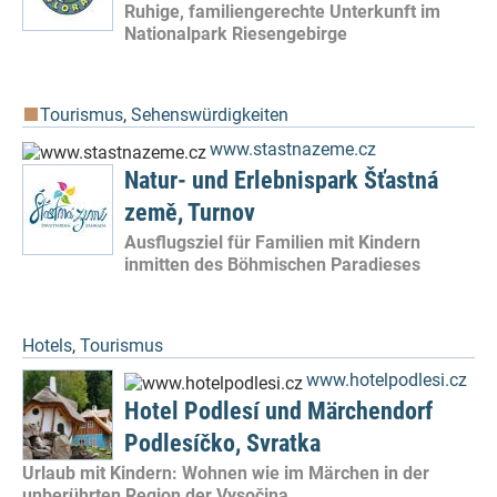
Ruhige, familiengerechte Unterkunft im
Nationalpark Riesengebirge
Tourismus
,
Sehenswürdigkeiten
www.stastnazeme.cz
Natur- und Erlebnispark Šťastná
země, Turnov
Ausflugsziel für Familien mit Kindern
inmitten des Böhmischen Paradieses
Hotels
,
Tourismus
www.hotelpodlesi.cz
Hotel Podlesí und Märchendorf
Podlesíčko, Svratka
Urlaub mit Kindern: Wohnen wie im Märchen in der
unberührten Region der Vysočina