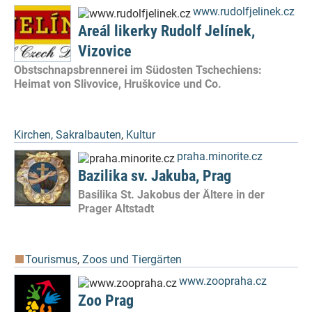
www.rudolfjelinek.cz
Areál likerky Rudolf Jelínek,
Vizovice
Obstschnapsbrennerei im Südosten Tschechiens:
Heimat von Slivovice, Hruškovice und Co.
Kirchen, Sakralbauten
,
Kultur
praha.minorite.cz
Bazilika sv. Jakuba, Prag
Basilika St. Jakobus der Ältere in der
Prager Altstadt
Tourismus
,
Zoos und Tiergärten
www.zoopraha.cz
Zoo Prag