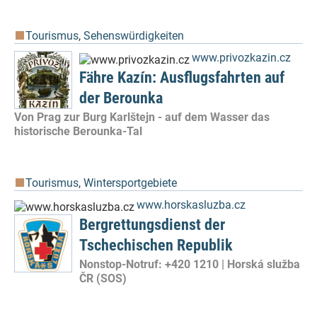
Tourismus
,
Sehenswürdigkeiten
www.privozkazin.cz
Fähre Kazín: Ausflugsfahrten auf
der Berounka
Von Prag zur Burg Karlštejn - auf dem Wasser das
historische Berounka-Tal
Tourismus
,
Wintersportgebiete
www.horskasluzba.cz
Bergrettungsdienst der
Tschechischen Republik
Nonstop-Notruf: +420 1210 | Horská služba
ČR (SOS)