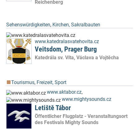
Reichenberg
Sehenswürdigkeiten
,
Kirchen, Sakralbauten
www.katedralasvatehovita.cz
Veitsdom, Prager Burg
Katedrála sv. Víta, Václava a Vojtěcha
Tourismus
,
Freizeit, Sport
www.aktabor.cz
,
www.mightysounds.cz
Letiště Tábor
Öffentlicher Flugplatz - Veranstaltungsort
des Festivals Mighty Sounds