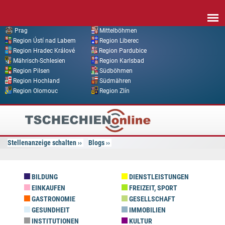
Direkt zum Inhalt
Prag
Mittelböhmen
Region Ústí nad Labem
Region Liberec
Region Hradec Králové
Region Pardubice
Mährisch-Schlesien
Region Karlsbad
Region Pilsen
Südböhmen
Region Hochland
Südmähren
Region Olomouc
Region Zlín
Tschechien
Online
Stellenanzeige schalten
Blogs
BILDUNG
DIENSTLEISTUNGEN
EINKAUFEN
FREIZEIT, SPORT
GASTRONOMIE
GESELLSCHAFT
GESUNDHEIT
IMMOBILIEN
INSTITUTIONEN
KULTUR