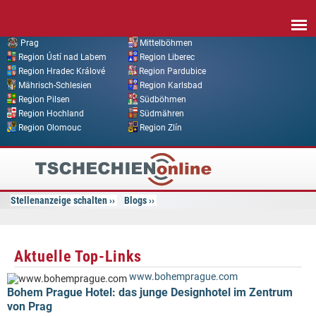
Direkt zum Inhalt
Prag
Mittelböhmen
Region Ústí nad Labem
Region Liberec
Region Hradec Králové
Region Pardubice
Mährisch-Schlesien
Region Karlsbad
Region Pilsen
Südböhmen
Region Hochland
Südmähren
Region Olomouc
Region Zlín
Tschechien
Online
Stellenanzeige schalten
Blogs
Aktuelle Top-Links
www.bohemprague.com
Bohem Prague Hotel: das junge Designhotel im Zentrum
von Prag