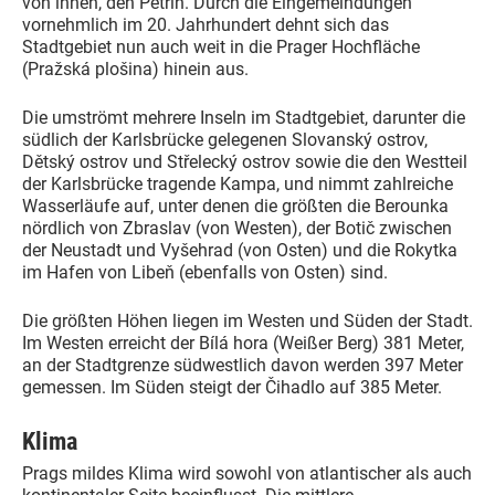
von ihnen, den Petřín. Durch die Eingemeindungen
vornehmlich im 20. Jahrhundert dehnt sich das
Stadtgebiet nun auch weit in die Prager Hochfläche
(Pražská plošina) hinein aus.
Die umströmt mehrere Inseln im Stadtgebiet, darunter die
südlich der Karlsbrücke gelegenen Slovanský ostrov,
Dětský ostrov und Střelecký ostrov sowie die den Westteil
der Karlsbrücke tragende Kampa, und nimmt zahlreiche
Wasserläufe auf, unter denen die größten die Berounka
nördlich von Zbraslav (von Westen), der Botič zwischen
der Neustadt und Vyšehrad (von Osten) und die Rokytka
im Hafen von Libeň (ebenfalls von Osten) sind.
Die größten Höhen liegen im Westen und Süden der Stadt.
Im Westen erreicht der Bílá hora (Weißer Berg) 381 Meter,
an der Stadtgrenze südwestlich davon werden 397 Meter
gemessen. Im Süden steigt der Čihadlo auf 385 Meter.
Klima
Prags mildes Klima wird sowohl von atlantischer als auch