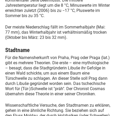
kontinentaler Seite beeinflusst. Die mittlere
Jahrestemperatur liegt um die 8 °C, Minuswerte im Winter
erreichten zuletzt (2006) bis zu −17 °C, Pluswerte im
Sommer bis zu 35 °C.
Der meiste Niederschlag fällt im Sommerhalbjahr (Mai:
77 mm), das Winterhalbjahr ist verhältnismäßig trocken
(Oktober bis März: 23 bis 32 mm).
Stadtname
Für die Namensherkunft von Praha, Prag oder Praga (lat.)
gibt es mehrere Theorien. Die erste – eine mythologische
– besagt, dass die Stadtgründerin Libuše ihr Gefolge in
einen Wald schickte, um aus einem Baum eine
Türschwelle zu schlagen. An dieser Stelle soll Prag dann
durch Libuše gegründet worden sein. Das tschechische
Wort für (Tür-)Schwelle ist "práh". Der Chronist Cosmas
übernahm diese Theorie in einer seiner Chroniken.
Wissenschaftliche Versuche, den Stadtnamen zu erklären,
gehen in eine ähnliche Richtung. Sie beziehen sich auf
den Fluss Moldau, der durch Holzbalken (oder Schwellen)