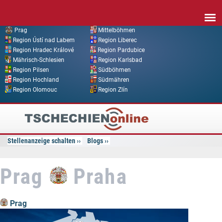
Direkt zum Inhalt
Prag
Mittelböhmen
Region Ústí nad Labem
Region Liberec
Region Hradec Králové
Region Pardubice
Mährisch-Schlesien
Region Karlsbad
Region Pilsen
Südböhmen
Region Hochland
Südmähren
Region Olomouc
Region Zlín
Tschechien
Online
Stellenanzeige schalten
Blogs
Prag
Praha
Prag