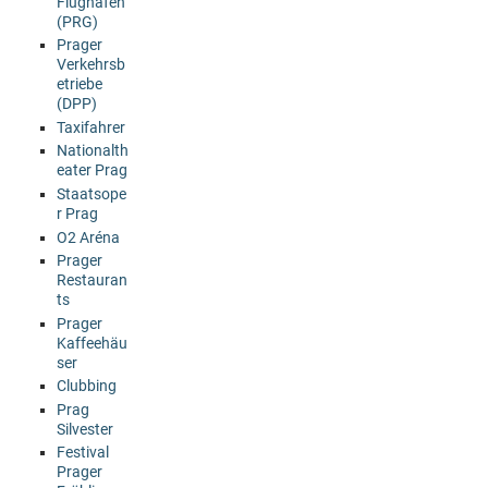
Flughafen
(PRG)
Prager
Verkehrsb
etriebe
(DPP)
Taxifahrer
Nationalth
eater Prag
Staatsope
r Prag
O2 Aréna
Prager
Restauran
ts
Prager
Kaffeehäu
ser
Clubbing
Prag
Silvester
Festival
Prager