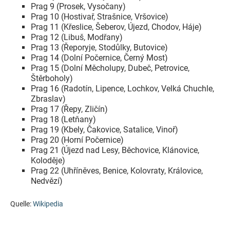
Prag 9 (Prosek, Vysočany)
Prag 10 (Hostivař, Strašnice, Vršovice)
Prag 11 (Křeslice, Šeberov, Újezd, Chodov, Háje)
Prag 12 (Libuš, Modřany)
Prag 13 (Řeporyje, Stodůlky, Butovice)
Prag 14 (Dolní Počernice, Černý Most)
Prag 15 (Dolní Měcholupy, Dubeč, Petrovice,
Štěrboholy)
Prag 16 (Radotín, Lipence, Lochkov, Velká Chuchle,
Zbraslav)
Prag 17 (Řepy, Zličín)
Prag 18 (Letňany)
Prag 19 (Kbely, Čakovice, Satalice, Vinoř)
Prag 20 (Horní Počernice)
Prag 21 (Újezd nad Lesy, Běchovice, Klánovice,
Koloděje)
Prag 22 (Uhříněves, Benice, Kolovraty, Královice,
Nedvězí)
Quelle:
Wikipedia