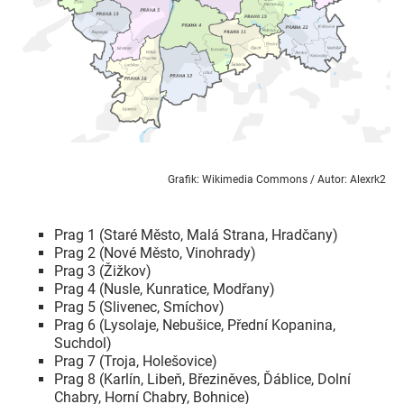
Grafik: Wikimedia Commons / Autor: Alexrk2
Prag 1 (Staré Město, Malá Strana, Hradčany)
Prag 2 (Nové Město, Vinohrady)
Prag 3 (Žižkov)
Prag 4 (Nusle, Kunratice, Modřany)
Prag 5 (Slivenec, Smíchov)
Prag 6 (Lysolaje, Nebušice, Přední Kopanina,
Suchdol)
Prag 7 (Troja, Holešovice)
Prag 8 (Karlín, Libeň, Březiněves, Ďáblice, Dolní
Chabry, Horní Chabry, Bohnice)