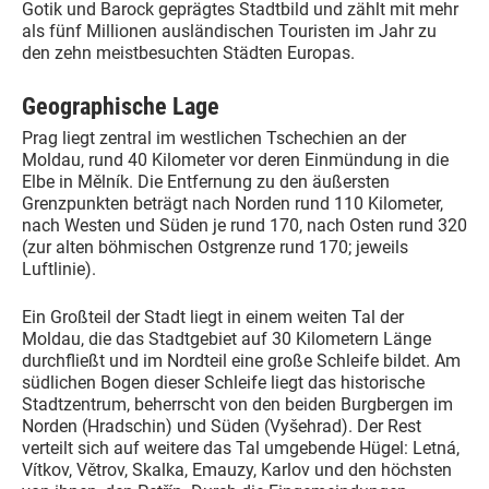
Gotik und Barock geprägtes Stadtbild und zählt mit mehr
als fünf Millionen ausländischen Touristen im Jahr zu
den zehn meistbesuchten Städten Europas.
Geographische Lage
Prag liegt zentral im westlichen Tschechien an der
Moldau, rund 40 Kilometer vor deren Einmündung in die
Elbe in Mělník. Die Entfernung zu den äußersten
Grenzpunkten beträgt nach Norden rund 110 Kilometer,
nach Westen und Süden je rund 170, nach Osten rund 320
(zur alten böhmischen Ostgrenze rund 170; jeweils
Luftlinie).
Ein Großteil der Stadt liegt in einem weiten Tal der
Moldau, die das Stadtgebiet auf 30 Kilometern Länge
durchfließt und im Nordteil eine große Schleife bildet. Am
südlichen Bogen dieser Schleife liegt das historische
Stadtzentrum, beherrscht von den beiden Burgbergen im
Norden (Hradschin) und Süden (Vyšehrad). Der Rest
verteilt sich auf weitere das Tal umgebende Hügel: Letná,
Vítkov, Větrov, Skalka, Emauzy, Karlov und den höchsten