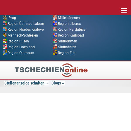
Direkt zum Inhalt
Prag
Mittelböhmen
Region Ústí nad Labem
Region Liberec
Region Hradec Králové
Region Pardubice
Mährisch-Schlesien
Region Karlsbad
Region Pilsen
Südböhmen
Region Hochland
Südmähren
Region Olomouc
Region Zlín
Tschechien
Online
Stellenanzeige schalten
Blogs