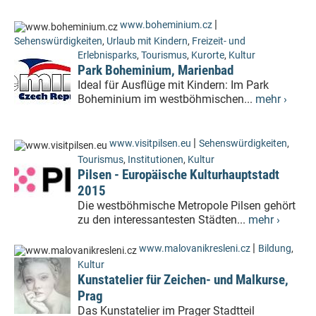
|
www.boheminium.cz
Sehenswürdigkeiten
,
Urlaub mit Kindern
,
Freizeit- und
Erlebnisparks
,
Tourismus
,
Kurorte
,
Kultur
Park Boheminium, Marienbad
Ideal für Ausflüge mit Kindern: Im Park
Boheminium im westböhmischen...
mehr ›
|
www.visitpilsen.eu
Sehenswürdigkeiten
,
Tourismus
,
Institutionen
,
Kultur
Pilsen - Europäische Kulturhauptstadt
2015
Die westböhmische Metropole Pilsen gehört
zu den interessantesten Städten...
mehr ›
|
www.malovanikresleni.cz
Bildung
,
Kultur
Kunstatelier für Zeichen- und Malkurse,
Prag
Das Kunstatelier im Prager Stadtteil