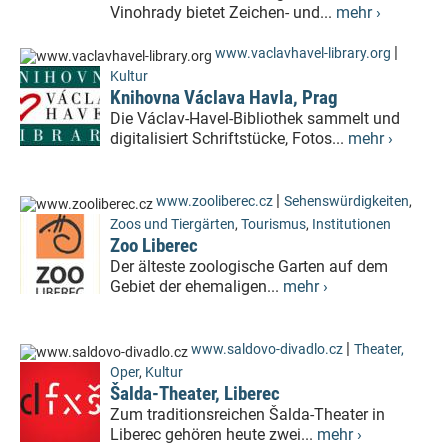
Vinohrady bietet Zeichen- und...
mehr ›
|
www.vaclavhavel-library.org
Kultur
Knihovna Václava Havla, Prag
Die Václav-Havel-Bibliothek sammelt und
digitalisiert Schriftstücke, Fotos...
mehr ›
|
www.zooliberec.cz
Sehenswürdigkeiten
,
Zoos und Tiergärten
,
Tourismus
,
Institutionen
Zoo Liberec
Der älteste zoologische Garten auf dem
Gebiet der ehemaligen...
mehr ›
|
www.saldovo-divadlo.cz
Theater,
Oper
,
Kultur
Šalda-Theater, Liberec
Zum traditionsreichen Šalda-Theater in
Liberec gehören heute zwei...
mehr ›