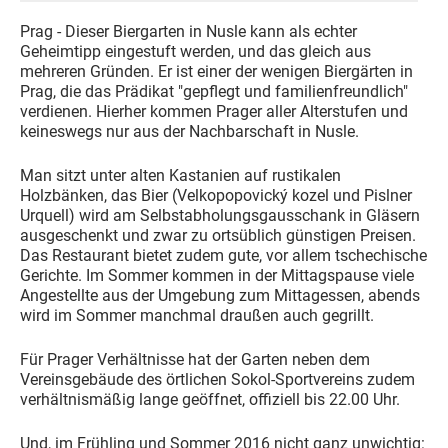
Prag - Dieser Biergarten in Nusle kann als echter
Geheimtipp eingestuft werden, und das gleich aus
mehreren Gründen. Er ist einer der wenigen Biergärten in
Prag, die das Prädikat "gepflegt und familienfreundlich"
verdienen. Hierher kommen Prager aller Alterstufen und
keineswegs nur aus der Nachbarschaft in Nusle.
Man sitzt unter alten Kastanien auf rustikalen
Holzbänken, das Bier (Velkopopovický kozel und Pislner
Urquell) wird am Selbstabholungsgausschank in Gläsern
ausgeschenkt und zwar zu ortsüblich günstigen Preisen.
Das Restaurant bietet zudem gute, vor allem tschechische
Gerichte. Im Sommer kommen in der Mittagspause viele
Angestellte aus der Umgebung zum Mittagessen, abends
wird im Sommer manchmal draußen auch gegrillt.
Für Prager Verhältnisse hat der Garten neben dem
Vereinsgebäude des örtlichen Sokol-Sportvereins zudem
verhältnismäßig lange geöffnet, offiziell bis 22.00 Uhr.
Und, im Frühling und Sommer 2016 nicht ganz unwichtig: