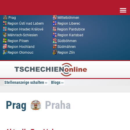
Direkt zum Inhalt
Prag
Mittelböhmen
Region Ústí nad Labem
Region Liberec
Region Hradec Králové
Region Pardubice
Mährisch-Schlesien
Region Karlsbad
Region Pilsen
Südböhmen
Region Hochland
Südmähren
Region Olomouc
Region Zlín
Tschechien
Online
Stellenanzeige schalten
Blogs
Prag
Praha