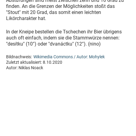
Abstufungen sind meist zwischen zehn und 16 Grad zu
finden. An die Grenzen der Möglichkeiten stoßt das
"Stout" mit 20 Grad, das somit einen leichten
Likörcharakter hat.
In der Kneipe bestellen die Tschechen ihr Bier übrigens
auch oft einfach, indem sie die Stammwürze nennen:
"desítku" (10°) oder "dvanáctku" (12°). (nino)
Bildnachweis:
Wikimedia Commons / Autor: Mohylek
Zuletzt aktualisiert:
8.10.2020
Autor:
Niklas Noack