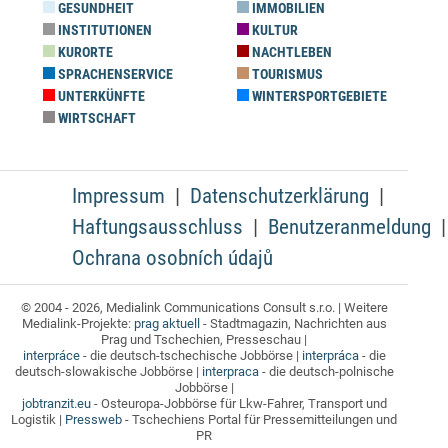
GESUNDHEIT
IMMOBILIEN
INSTITUTIONEN
KULTUR
KURORTE
NACHTLEBEN
SPRACHENSERVICE
TOURISMUS
UNTERKÜNFTE
WINTERSPORTGEBIETE
WIRTSCHAFT
Impressum
Datenschutzerklärung
Haftungsausschluss
Benutzeranmeldung
Ochrana osobních údajů
© 2004 - 2026, Medialink Communications Consult s.r.o. | Weitere
Medialink-Projekte:
prag aktuell
- Stadtmagazin, Nachrichten aus
Prag und Tschechien, Presseschau |
interpráce
- die deutsch-tschechische Jobbörse |
interpráca
- die
deutsch-slowakische Jobbörse |
interpraca
- die deutsch-polnische
Jobbörse |
jobtranzit.eu
- Osteuropa-Jobbörse für Lkw-Fahrer, Transport und
Logistik |
Pressweb
- Tschechiens Portal für Pressemitteilungen und
PR