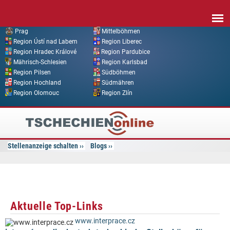
Direkt zum Inhalt
Prag
Mittelböhmen
Region Ústí nad Labem
Region Liberec
Region Hradec Králové
Region Pardubice
Mährisch-Schlesien
Region Karlsbad
Region Pilsen
Südböhmen
Region Hochland
Südmähren
Region Olomouc
Region Zlín
Tschechien
Online
Stellenanzeige schalten
Blogs
Aktuelle Top-Links
www.interprace.cz