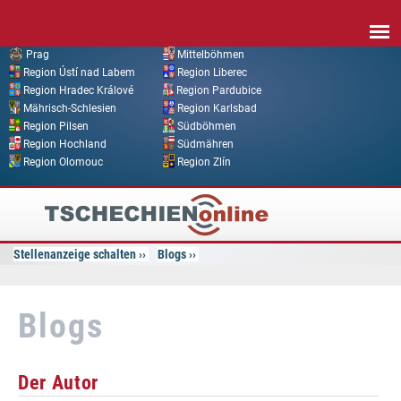
Direkt zum Inhalt
Prag
Mittelböhmen
Region Ústí nad Labem
Region Liberec
Region Hradec Králové
Region Pardubice
Mährisch-Schlesien
Region Karlsbad
Region Pilsen
Südböhmen
Region Hochland
Südmähren
Region Olomouc
Region Zlín
Tschechien
Online
Stellenanzeige schalten
Blogs
Blogs
Der Autor