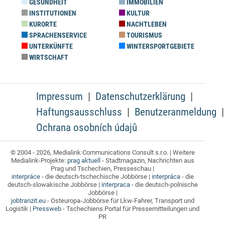
GESUNDHEIT
IMMOBILIEN
INSTITUTIONEN
KULTUR
KURORTE
NACHTLEBEN
SPRACHENSERVICE
TOURISMUS
UNTERKÜNFTE
WINTERSPORTGEBIETE
WIRTSCHAFT
Impressum
Datenschutzerklärung
Haftungsausschluss
Benutzeranmeldung
Ochrana osobních údajů
© 2004 - 2026, Medialink Communications Consult s.r.o. | Weitere
Medialink-Projekte:
prag aktuell
- Stadtmagazin, Nachrichten aus
Prag und Tschechien, Presseschau |
interpráce
- die deutsch-tschechische Jobbörse |
interpráca
- die
deutsch-slowakische Jobbörse |
interpraca
- die deutsch-polnische
Jobbörse |
jobtranzit.eu
- Osteuropa-Jobbörse für Lkw-Fahrer, Transport und
Logistik |
Pressweb
- Tschechiens Portal für Pressemitteilungen und
PR