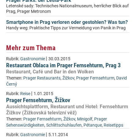
Prager Parks: der Letná-Park
Letenské sady: Technisches Nationalmuseum, herrlicher Blick auf
Prag, Prager Metronom
Smartphone in Prag verloren oder gestohlen? Was tun?
Handy weg: Praktische Tipps zur Vermeidung von Panik in Prag
Mehr zum Thema
|
Rubrik:
Gastronomie
30.03.2015
Restaurant Oblaca im Prager Fernsehturm, Prag 3
Restaurant, Café und Bar in den Wolken
Themen:
Prager Restaurants
,
Žižkov
,
Prager Fernsehturm
,
David
Černý
|
Rubrik:
Reise
1.01.2015
Prager Fernsehturm, Žižkov
Aussichtsplattform, Restaurant und Hotel: Fernsehturm
Žižkov (Žižkovská televizní věž)
Themen:
Prager Fernsehturm
,
Žižkov
,
Minigolf
,
Prager
Sehenswürdigkeiten
,
Schlittschuhlaufen
,
Pétanque
,
Reisetipps
|
Rubrik:
Gastronomie
5.11.2014