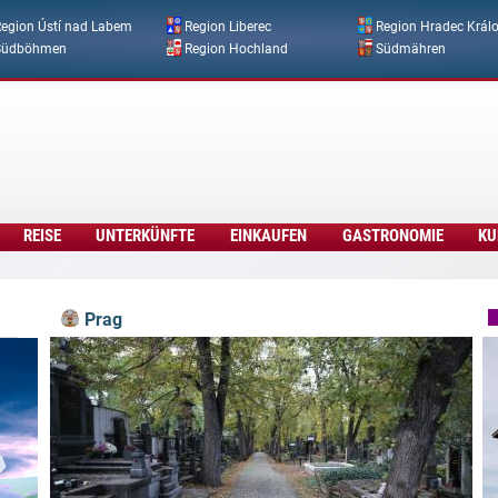
Direkt zum Inhalt
egion Ústí nad Labem
Region Liberec
Region Hradec Král
Südböhmen
Region Hochland
Südmähren
REISE
UNTERKÜNFTE
EINKAUFEN
GASTRONOMIE
KU
Prag