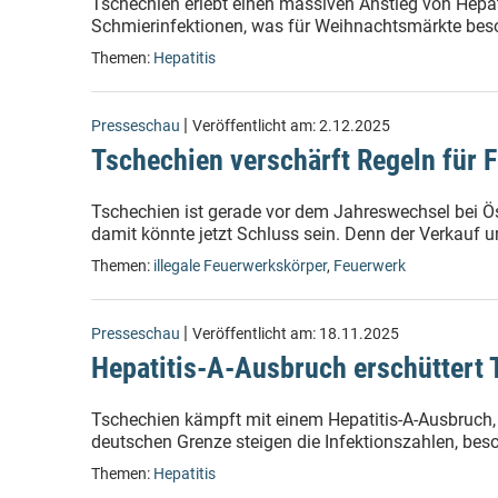
Tschechien erlebt einen massiven Anstieg von Hepati
Schmierinfektionen, was für Weihnachtsmärkte beson
Themen:
Hepatitis
|
Presseschau
Veröffentlicht am:
2.12.2025
Tschechien verschärft Regeln für 
Tschechien ist gerade vor dem Jahreswechsel bei Öst
damit könnte jetzt Schluss sein. Denn der Verkauf 
Themen:
illegale Feuerwerkskörper
,
Feuerwerk
|
Presseschau
Veröffentlicht am:
18.11.2025
Hepatitis-A-Ausbruch erschüttert
Tschechien kämpft mit einem Hepatitis-A-Ausbruch, 
deutschen Grenze steigen die Infektionszahlen, beso
Themen:
Hepatitis