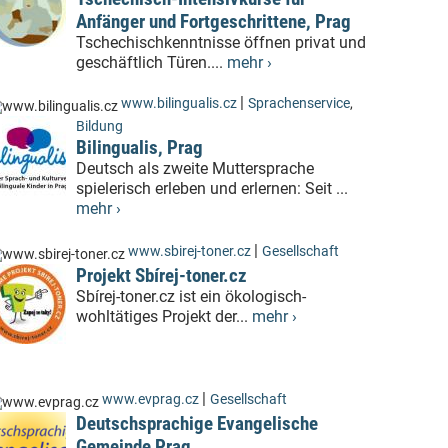
Anfänger und Fortgeschrittene, Prag
Tschechischkenntnisse öffnen privat und
geschäftlich Türen....
mehr ›
|
www.bilingualis.cz
Sprachenservice
,
Bildung
Bilingualis, Prag
Deutsch als zweite Muttersprache
spielerisch erleben und erlernen: Seit ...
mehr ›
|
www.sbirej-toner.cz
Gesellschaft
Projekt Sbírej-toner.cz
Sbírej-toner.cz ist ein ökologisch-
wohltätiges Projekt der...
mehr ›
|
www.evprag.cz
Gesellschaft
Deutschsprachige Evangelische
Gemeinde Prag