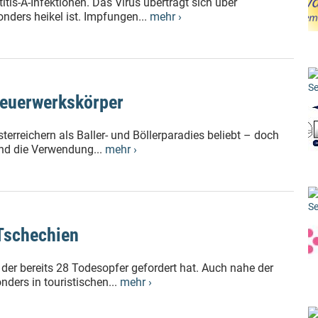
tis-A-Infektionen. Das Virus überträgt sich über
ders heikel ist. Impfungen...
mehr ›
Se
Feuerwerkskörper
erreichern als Baller- und Böllerparadies beliebt – doch
und die Verwendung...
mehr ›
Se
 Tschechien
der bereits 28 Todesopfer gefordert hat. Auch nahe der
nders in touristischen...
mehr ›