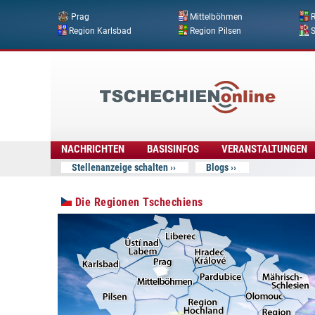
Prag
Mittelböhmen
R
Region Karlsbad
Region Pilsen
Tschechien
Online
NACHRICHTEN
BASISINFOS
VERANSTALTUNGEN
Stellenanzeige schalten
Blogs
Die Regionen Tschechiens