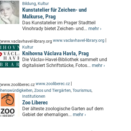
Bildung
,
Kultur
Kunstatelier für Zeichen- und
Malkurse, Prag
Das Kunstatelier im Prager Stadtteil
Vinohrady bietet Zeichen- und...
mehr ›
|
www.vaclavhavel-library.org
Kultur
Knihovna Václava Havla, Prag
Die Václav-Havel-Bibliothek sammelt und
digitalisiert Schriftstücke, Fotos...
mehr ›
|
www.zooliberec.cz
henswürdigkeiten
,
Zoos und Tiergärten
,
Tourismus
,
Institutionen
Zoo Liberec
Der älteste zoologische Garten auf dem
Gebiet der ehemaligen...
mehr ›