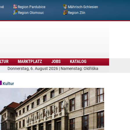
ové
Region Pardubice
Mährisch-Schlesien
Region Olomouc
Region Zlín
LTUR
MARKTPLATZ
JOBS
KATALOG
Donnerstag, 6. August 2026 | Namenstag: Oldřiška
Kultur