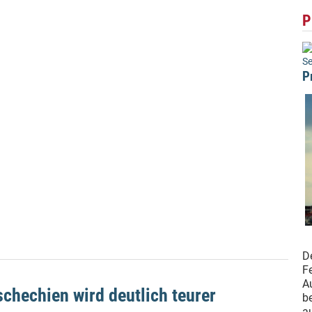
P
Se
P
De
F
A
chechien wird deutlich teurer
b
a