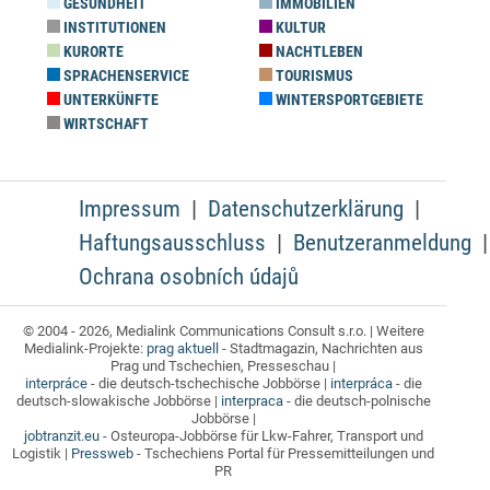
GESUNDHEIT
IMMOBILIEN
INSTITUTIONEN
KULTUR
KURORTE
NACHTLEBEN
SPRACHENSERVICE
TOURISMUS
UNTERKÜNFTE
WINTERSPORTGEBIETE
WIRTSCHAFT
Impressum
Datenschutzerklärung
Haftungsausschluss
Benutzeranmeldung
Ochrana osobních údajů
© 2004 - 2026, Medialink Communications Consult s.r.o. | Weitere
Medialink-Projekte:
prag aktuell
- Stadtmagazin, Nachrichten aus
Prag und Tschechien, Presseschau |
interpráce
- die deutsch-tschechische Jobbörse |
interpráca
- die
deutsch-slowakische Jobbörse |
interpraca
- die deutsch-polnische
Jobbörse |
jobtranzit.eu
- Osteuropa-Jobbörse für Lkw-Fahrer, Transport und
Logistik |
Pressweb
- Tschechiens Portal für Pressemitteilungen und
PR