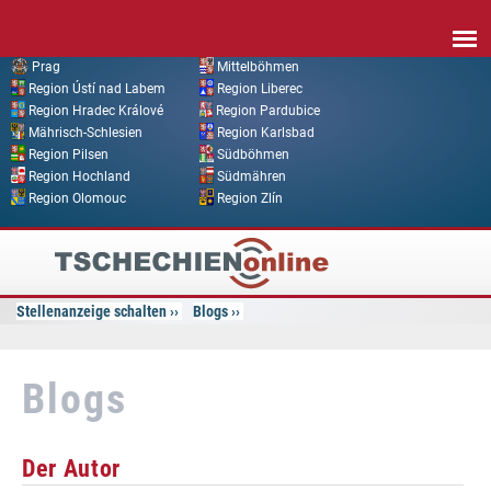
Direkt zum Inhalt
Prag
Mittelböhmen
Region Ústí nad Labem
Region Liberec
Region Hradec Králové
Region Pardubice
Mährisch-Schlesien
Region Karlsbad
Region Pilsen
Südböhmen
Region Hochland
Südmähren
Region Olomouc
Region Zlín
Tschechien
Online
Stellenanzeige schalten
Blogs
Blogs
Der Autor