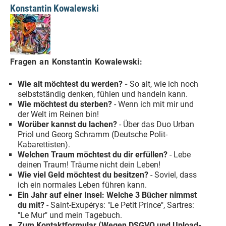
Konstantin Kowalewski
Fragen an Konstantin Kowalewski:
Wie alt möchtest du werden? -
So alt, wie ich noch
selbstständig denken, fühlen und handeln kann.
Wie möchtest du sterben?
- Wenn ich mit mir und
der Welt im Reinen bin!
Worüber kannst du lachen?
- Über das Duo Urban
Priol und Georg Schramm (Deutsche Polit-
Kabarettisten).
Welchen Traum möchtest du dir erfüllen?
- Lebe
deinen Traum! Träume nicht dein Leben!
Wie viel Geld möchtest du besitzen?
- Soviel, dass
ich ein normales Leben führen kann.
Ein Jahr auf einer Insel: Welche 3 Bücher nimmst
du mit?
- Saint-Exupérys: "Le Petit Prince", Sartres:
"Le Mur" und mein Tagebuch.
Zum Kontaktformular (Wegen DSGVO und Upload-