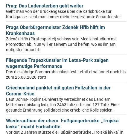
Prag: Das Ladensterben geht weiter
Geht man von der Brückengasse über die Karlsbrücke zur
Karlsgasse, sieht man immer mehr leergeräumte Schaufenster.
Prags Oberbürgermeister Zdeněk Hřib hilft im
Krankenhaus
Zdeněk Hřib (Piratenpartei) schloss sein Medizinstudium mit
Promotion ab. Nun will er seinem Land helfen, wo es ihn am
nötigsten braucht.
Fliegende Trapezkünstler im Letna-Park zeigen
wagemutige Performance
Das diesjährige Sommerabschlussfest LetniLetna findet noch bis
zum 25.08.2020 statt.
Griechenland punktet mit guten Fallzahlen in der
Corona-Krise
Laut Johns-Hopkins-University verzeichnet das Land am
Mittelmeer bislang lediglich 2463 Infizierte und 127 Tote. Eine
gesunde Ernährung soll dabei eine erhebliche Rolle spielen.
Wiederaufbau der ehem. Fußgängerbrücke „Trojská
lávka“ macht Fortschritte
Vor gut 2 Jahren stürzte die Fußgängerbrücke „Trojská lávka“ in