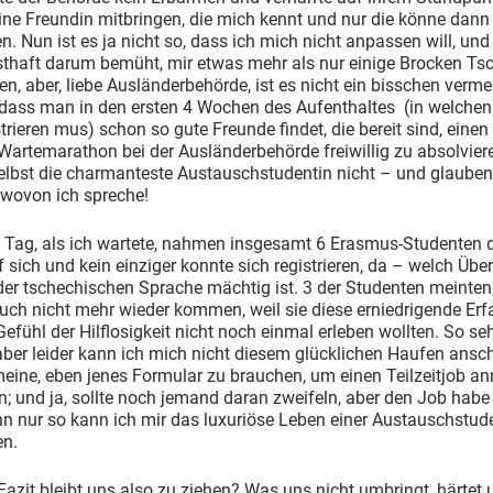
ne Freundin mitbringen, die mich kennt und nur die könne dann
n. Nun ist es ja nicht so, dass ich mich nicht anpassen will, und
sthaft darum bemüht, mir etwas mehr als nur einige Brocken Ts
n, aber, liebe Ausländerbehörde, ist es nicht ein bisschen verm
 dass man in den ersten 4 Wochen des Aufenthaltes (in welche
strieren mus) schon so gute Freunde findet, die bereit sind, einen
Wartemarathon bei der Ausländerbehörde freiwillig zu absolvie
elbst die charmanteste Austauschstudentin nicht – und glauben 
 wovon ich spreche!
 Tag, als ich wartete, nahmen insgesamt 6 Erasmus-Studenten 
f sich und kein einziger konnte sich registrieren, da – welch Üb
der tschechischen Sprache mächtig ist. 3 der Studenten meinten,
uch nicht mehr wieder kommen, weil sie diese erniedrigende Er
efühl der Hilflosigkeit nicht noch einmal erleben wollten. So seh
ber leider kann ich mich nicht diesem glücklichen Haufen ansch
meine, eben jenes Formular zu brauchen, um einen Teilzeitjob 
; und ja, sollte noch jemand daran zweifeln, aber den Job habe i
nn nur so kann ich mir das luxuriöse Leben einer Austauschstud
en.
azit bleibt uns also zu ziehen? Was uns nicht umbringt, härtet 