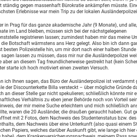
t ständig gegen massenhaft Bürokratie ankämpfen müsste. Ein
chsten Erlebnisse war mein Trip zu der lokalen Ausländerpolize
ier in Prag für das ganze akademische Jahr (9 Monate), und alle
nate im Land bleiben, müssen sich bei der nächstgelegenen
enststelle registrieren lassen; zumindest haben mir das meine Un
die Botschaft wärmstens ans Herz gelegt. Also bin ich dann ga
t besten Polizeistelle hin, um mir dort nach einer halben Stunde
 sagen lassen zu müssen, dass mir nur die Ausländerpolizei wei
e aber an diesem Tag freundlicherweise gestreikt hat (kein Sche
er starte ich hoch motiviert einen zweiten Versuch.
n ich Ihnen sagen, das Büro der Ausländerpolizei ist verdammt g
iale der Discounterkette Billa versteckt – über mögliche Gründe d
h an dieser Stelle gar nicht spekulieren; schließlich könnte mir e
aftliches Verhältnis zu eben jener Behörde noch von Vorteil sein
inweis, der mir meine Suche erleichtern und mich schließlich ans
llte, waren die 20 Ausländer, die draußen geraucht haben. Gut g
ffnet mit 2 Fotos, dem Nachweis des Studentenstatus bzw. de
thalts, dem Nachweis über eine Unterkunft (also quasi einem S
chen Papiers, welches darüber Auskunft gibt, wie lange ich hier 
habe), dem Krankenversicherungsnachweis, meinem Pass sow