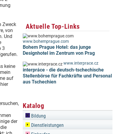
hnung
em Zweck
Aktuelle Top-Links
re, von
n. Und
www.bohemprague.com
e
Bohem Prague Hotel: das junge
b 3
Designhotel im Zentrum von Prag
gerufen.
www.interprace.cz
ss keine
interpráce - die deutsch-tschechische
 mein
Stellenbörse für Fachkräfte und Personal
ame auf
aus Tschechien
hier
versuchen,
Katalog
ehmen
Bildung
inige der
Dienstleistungen
 die
t: ich