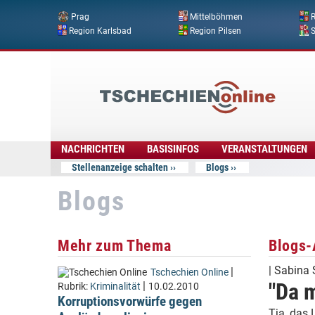
Prag
Mittelböhmen
R
Region Karlsbad
Region Pilsen
Tschechien
Online
NACHRICHTEN
BASISINFOS
VERANSTALTUNGEN
Stellenanzeige schalten
Blogs
Blogs
Mehr zum Thema
Blogs-
|
Sabina 
|
Tschechien Online
"Da m
|
Rubrik:
Kriminalität
10.02.2010
Korruptionsvorwürfe gegen
Tja, das