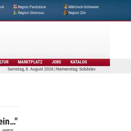
ové
Region Pardubice
Mährisch-Schlesien
Region Olomouc
Region Zlín
LTUR
MARKTPLATZ
JOBS
KATALOG
Samstag, 8. August 2026 | Namenstag: Soběslav
ein…"
 … wenn