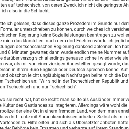
en auf tschechisch, von deren Zweck ich nicht die geringste A
 ich also in die Schlacht.
atte ich gelesen, dass dieses ganze Prozedere im Grunde nur d
n Formular unterschreiben zu können, durch welches ich versiche
chischen Regierung keine Sozialleistungen beantragen zu wolle
e mich das klarstellen: nach dem dort Erlebten würde ich jeglich
istungen der tschechischen Regierung dankend ablehnen. Ich ha
und 8 Minuten gewartet; dann wurde endlich meine Nummer auf
e darüber verzog sich allerdings genauso schnell wieder wie sie
war, als mir von einer zickigen Angestellten gesagt wurde, da
erson in ihrem Büro Englisch oder Deutsch sprechen könne! Auf
 und obschon leicht ungläubiges Nachfragen bellte mich die D
en Tschechisch an: “Wir sind in der Tschechischen Republik und 
man Tschechisch und nur Tschechisch”.
wo sie recht hat, hat sie recht: man sollte als Ausländer immer 
ie Kultur des Gastlandes zu integrieren. Allerdings wäre wohl die
rpolizei der eine Ort in einem fremden Land, von dem man ann
ass dort Leute mit Sprachkenntnissen arbeiten. Selbst als mir e
artenden zu Hilfe eilten und sich als Übersetzter anboten hatte
te der Behörde kein Erbarmen und verharrte auf ihrem Standpunk