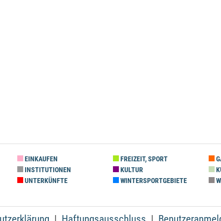
EINKAUFEN
FREIZEIT, SPORT
G
INSTITUTIONEN
KULTUR
K
UNTERKÜNFTE
WINTERSPORTGEBIETE
W
utzerklärung
Haftungsausschluss
Benutzeranmel