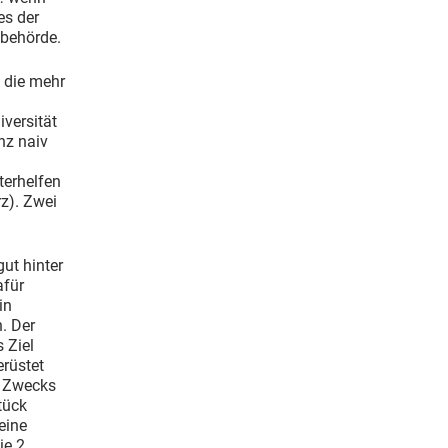
es der
ibehörde.
, die mehr
iversität
nz naiv
terhelfen
rz). Zwei
ut hinter
afür
in
. Der
 Ziel
erüstet
s Zwecks
tück
eine
ie 2