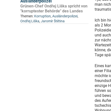
Ausländerpolizei
man nich
Grünen-Chef Ondřej Liška spricht von
traumatis
"korruptester Behörde" des Landes
Themen:
Korruption
,
Ausländerpolizei
,
Ich bin h
Ondřej Liška
,
Jaromír Štětina
als 2 Mo
Polizeidi
und auch 
zur nächs
Wartezeit
könne, di
Tage spät
Eines kan
einer Fil
möchte ic
freundsch
einzige H
führen so
und bewa
des Aufen
tschechis
Wohnung 