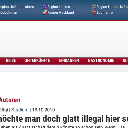
Direkt zum Inhalt
egion Ústí nad Labem
Region Liberec
Region Hradec Král
Südböhmen
Region Hochland
Südmähren
REISE
UNTERKÜNFTE
EINKAUFEN
GASTRONOMIE
KU
Autoren
Sägi
|
Studium
| 18.10.2010
öchte man doch glatt illegal hier s
 Leben als Austauschstudentin könnte so schön sein, wenn … ja