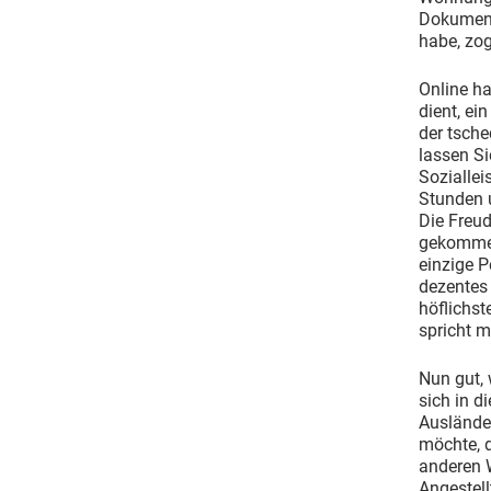
Dokument
habe, zog
Online h
dient, ei
der tsche
lassen Si
Sozialle
Stunden 
Die Freud
gekommen 
einzige P
dezentes
höflichst
spricht 
Nun gut, 
sich in d
Auslände
möchte, d
anderen W
Angestell