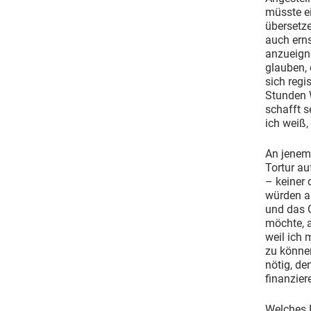
müsste ei
übersetze
auch ern
anzueigne
glauben,
sich regi
Stunden 
schafft s
ich weiß,
An jenem
Tortur au
– keiner 
würden a
und das G
möchte, a
weil ich 
zu können
nötig, de
finanzier
Welches F