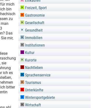
Einkaufen
 für mich
Freizeit, Sport
 ich bin
chechisch
Gastronomie
essen zu
Gesellschaft
n man
 3
Gesundheit
ren? Das
Immobilien
Sie mir,
Institutionen
Kultur
diese
erraschung
Kurorte
 sie
Nachtleben
fahrung
r ich es
Sprachenservice
ließen,
annehmen
Tourismus
ch bitter
Unterkünfte
entin
Wintersportgebiete
Wirtschaft
uns ab!