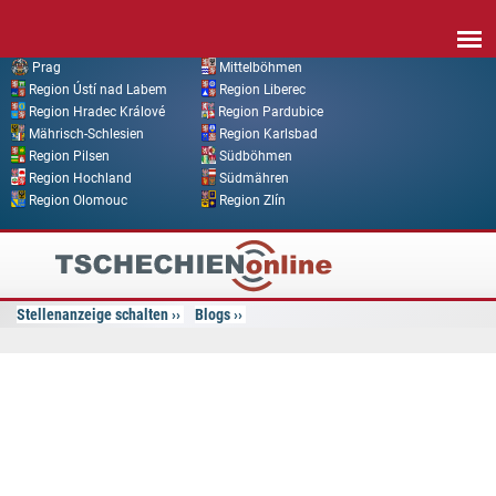
Direkt zum Inhalt
Prag
Mittelböhmen
Region Ústí nad Labem
Region Liberec
Region Hradec Králové
Region Pardubice
Mährisch-Schlesien
Region Karlsbad
Region Pilsen
Südböhmen
Region Hochland
Südmähren
Region Olomouc
Region Zlín
Tschechien
Online
Stellenanzeige schalten
Blogs