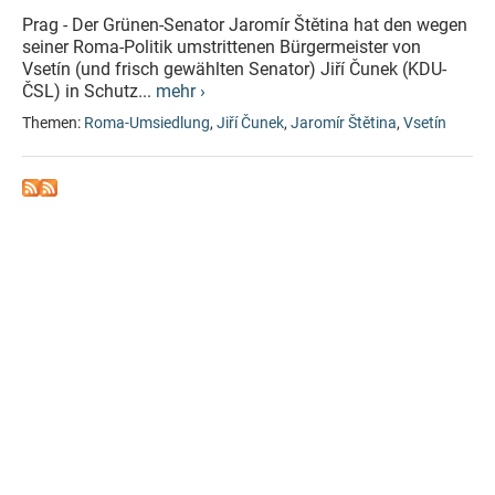
Prag - Der Grünen-Senator Jaromír Štětina hat den wegen
seiner Roma-Politik umstrittenen Bürgermeister von
Vsetín (und frisch gewählten Senator) Jiří Čunek (KDU-
ČSL) in Schutz...
mehr ›
Themen:
Roma-Umsiedlung
,
Jiří Čunek
,
Jaromír Štětina
,
Vsetín