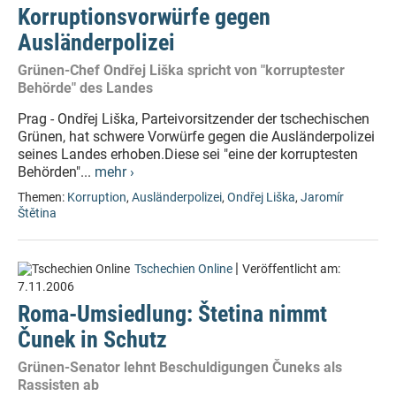
Korruptionsvorwürfe gegen
Ausländerpolizei
Grünen-Chef Ondřej Liška spricht von "korruptester
Behörde" des Landes
Prag - Ondřej Liška, Parteivorsitzender der tschechischen
Grünen, hat schwere Vorwürfe gegen die Ausländerpolizei
seines Landes erhoben.Diese sei "eine der korruptesten
Behörden"...
mehr ›
Themen:
Korruption
,
Ausländerpolizei
,
Ondřej Liška
,
Jaromír
Štětina
|
Tschechien Online
Veröffentlicht am:
7.11.2006
Roma-Umsiedlung: Štetina nimmt
Čunek in Schutz
Grünen-Senator lehnt Beschuldigungen Čuneks als
Rassisten ab