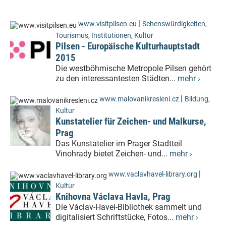
|
www.visitpilsen.eu
Sehenswürdigkeiten
,
Tourismus
,
Institutionen
,
Kultur
Pilsen - Europäische Kulturhauptstadt
2015
Die westböhmische Metropole Pilsen gehört
zu den interessantesten Städten...
mehr ›
|
www.malovanikresleni.cz
Bildung
,
Kultur
Kunstatelier für Zeichen- und Malkurse,
Prag
Das Kunstatelier im Prager Stadtteil
Vinohrady bietet Zeichen- und...
mehr ›
|
www.vaclavhavel-library.org
Kultur
Knihovna Václava Havla, Prag
Die Václav-Havel-Bibliothek sammelt und
digitalisiert Schriftstücke, Fotos...
mehr ›