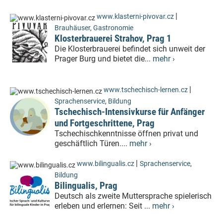
|
www.klasterni-pivovar.cz
Brauhäuser
,
Gastronomie
Klosterbrauerei Strahov, Prag 1
Die Klosterbrauerei befindet sich unweit der
Prager Burg und bietet die...
mehr ›
|
www.tschechisch-lernen.cz
Sprachenservice
,
Bildung
Tschechisch-Intensivkurse für Anfänger
und Fortgeschrittene, Prag
Tschechischkenntnisse öffnen privat und
geschäftlich Türen....
mehr ›
|
www.bilingualis.cz
Sprachenservice
,
Bildung
Bilingualis, Prag
Deutsch als zweite Muttersprache spielerisch
erleben und erlernen: Seit ...
mehr ›