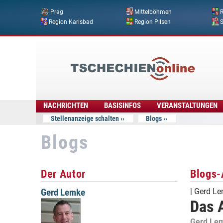
Prag
Mittelböhmen
R
Region Karlsbad
Region Pilsen
Tschechien
Online
NACHRICHTEN
BASISINFOS
VERANSTALTUNGEN
Stellenanzeige schalten
Blogs
Blogs
Der Autor
Blogs-
Gerd Lemke
|
Gerd L
Das A
Gerd Lem