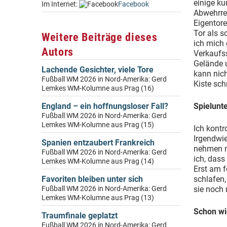
einige ku
Im Internet:
Facebook
Abwehrrec
Eigentore
Tor als s
Weitere Beiträge dieses
ich mich 
Autors
Verkaufss
Gelände u
Lachende Gesichter, viele Tore
kann nich
Fußball WM 2026 in Nord-Amerika: Gerd
Kiste sc
Lemkes WM-Kolumne aus Prag (16)
England – ein hoffnungsloser Fall?
Spielunt
Fußball WM 2026 in Nord-Amerika: Gerd
Lemkes WM-Kolumne aus Prag (15)
Ich kontr
Irgendwie
Spanien entzaubert Frankreich
nehmen no
Fußball WM 2026 in Nord-Amerika: Gerd
ich, das
Lemkes WM-Kolumne aus Prag (14)
Erst am f
Favoriten bleiben unter sich
schlafen,
Fußball WM 2026 in Nord-Amerika: Gerd
sie noch
Lemkes WM-Kolumne aus Prag (13)
Schon wi
Traumfinale geplatzt
Fußball WM 2026 in Nord-Amerika: Gerd