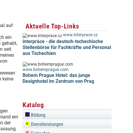
Aktuelle Top-Links
mal auf
www.interprace.cz
ch ein
interpráce - die deutsch-tschechische
h gehabt,
Stellenbörse für Fachkräfte und Personal
n seit
aus Tschechien
 meines
 von
www.bohemprague.com
gewesen
Bohem Prague Hotel: das junge
h keine
Designhotel im Zentrum von Prag
Katalog
egen
Bildung
hland ein
en der
Dienstleistungen
nfassung