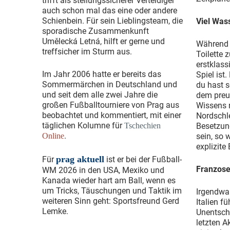
trifft als stellungssicherer Verteidiger
auch schon mal das eine oder andere
Schienbein. Für sein Lieblingsteam, die
Viel Was
sporadische Zusammenkunft
Umělecká Letná, hilft er gerne und
Während d
treffsicher im Sturm aus.
Toilette 
erstklass
Im Jahr 2006 hatte er bereits das
Spiel ist
Sommermärchen in Deutschland und
du hast s
und seit dem alle zwei Jahre die
dem preu
großen Fußballtourniere von Prag aus
Wissens 
beobachtet und kommentiert, mit einer
Nordschle
täglichen Kolumne für
Tschechien
Besetzun
.
Online
sein, so 
explizite
prag aktuell
Für
ist er bei der Fußball-
Franzose
WM 2026 in den USA, Mexiko und
Kanada wieder hart am Ball, wenn es
um Tricks, Täuschungen und Taktik im
Irgendwa
weiteren Sinn geht: Sportsfreund Gerd
Italien f
Lemke.
Unentschi
letzten 