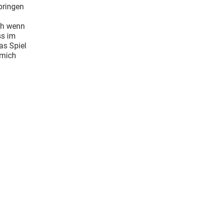
pringen
ch wenn
ss im
as Spiel
 mich