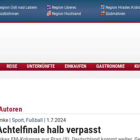
Direkt zum Inhalt
egion Ústí nad Labem
Region Liberec
Region Hradec Král
Südböhmen
Region Hochland
Südmähren
REISE
UNTERKÜNFTE
EINKAUFEN
GASTRONOMIE
KU
Autoren
emke
|
Sport
,
Fußball
| 1.7.2024
chtelfinale halb verpasst
kes EM-Kolumne aus Prag (9): Deutschland kommt weiter, G