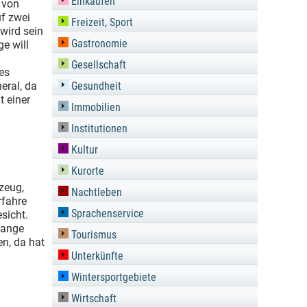
Einkaufen
 von
uf zwei
Freizeit, Sport
 wird sein
Gastronomie
ge will
Gesellschaft
es
eral, da
Gesundheit
t einer
Immobilien
Institutionen
Kultur
Kurorte
zeug,
Nachtleben
rfahre
Sprachenservice
sicht.
lange
Tourismus
en, da hat
Unterkünfte
Wintersportgebiete
Wirtschaft