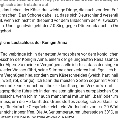
gt sich aber trotzdem auf
t, das Leben, der Käse: drei wichtige Dinge, die auch vor dem Fu
t machen. Das Schöne dabei ist, dass sich Deutschland wesentl
tut, wenn ich nicht mitfiebernd vor dem Bildschirm der Allzweck
ann. Und irgendwie geht der 2:0-Sieg gegen Dänemark auch in O
gehört.
gliche Lustschloss der Königin Anna
 Tag verbringe ich in der netten Atmosphäre vor dem königliche
össchen der Königin Anna, einem der gelungensten Renaissanc
der Alpen. Zu meinem Vergnügen stelle ich fest, dass der singen
ieder Wasser führt, seine Stimme aber verloren hat. Egal, ich bi
m Vergnügen hier, sondern zum Käseschneiden (weich, hart, hal
b, weiß, rot, orange). Ich kann die meisten Sorten sogar mit Vor
en und kenne manchmal ihre Herkunftsregion. Verkaufs- und
sgespräche führe ich in den meisten gängigen europäischen Sp
ussisch), wenn ich mir auch manchmal mit „mäh“, „bäh“ oder „
muss, um die Herkunft des Grundstoffes zoologisch zu klassifiz
, für einfache Gespräche reicht ein Wortschatz von ca. 20 Wört
r nicht inbegriffen. Die Außentemperaturen übersteigen 30°C, u
 staut sich bei Windstille etwas die Hitze.