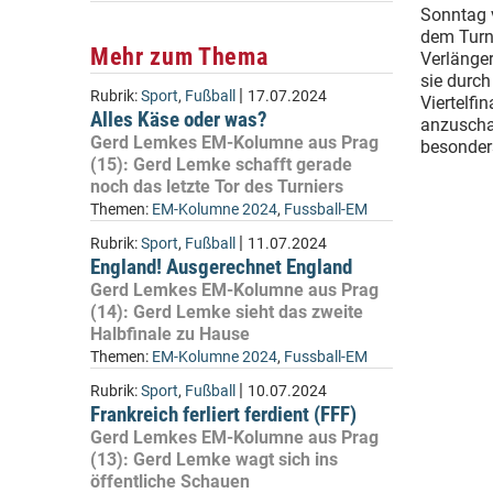
Sonntag v
dem Turn
Mehr zum Thema
Verlänge
sie durch
|
Rubrik:
Sport
,
Fußball
17.07.2024
Viertelfi
Alles Käse oder was?
anzuscha
Gerd Lemkes EM-Kolumne aus Prag
besonders
(15): Gerd Lemke schafft gerade
noch das letzte Tor des Turniers
Themen:
EM-Kolumne 2024
,
Fussball-EM
|
Rubrik:
Sport
,
Fußball
11.07.2024
England! Ausgerechnet England
Gerd Lemkes EM-Kolumne aus Prag
(14): Gerd Lemke sieht das zweite
Halbfinale zu Hause
Themen:
EM-Kolumne 2024
,
Fussball-EM
|
Rubrik:
Sport
,
Fußball
10.07.2024
Frankreich ferliert ferdient (FFF)
Gerd Lemkes EM-Kolumne aus Prag
(13): Gerd Lemke wagt sich ins
öffentliche Schauen