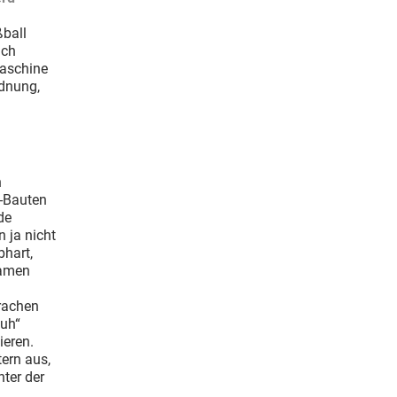
ßball
ich
maschine
rdnung,
n
e-Bauten
de
n ja nicht
bhart,
namen
rachen
muh“
ieren.
ern aus,
nter der