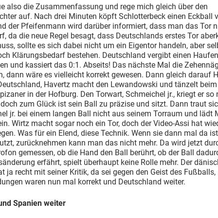
ue also die Zusammenfassung und rege mich gleich über den
chter auf. Nach drei Minuten köpft Schlotterbeck einen Eckball 
nd der Pfeifenmann wird darüber informiert, dass man das Tor n
f, da die neue Regel besagt, dass Deutschlands erstes Tor aber
ss, sollte es sich dabei nicht um ein Eigentor handeln, aber se
och Klärungsbedarf bestehen. Deutschland vergibt einen Haufe
n und kassiert das 0:1. Abseits! Das nächste Mal die Zehennäg
, dann wäre es vielleicht korrekt gewesen. Dann gleich darauf 
r Deutschland, Havertz macht den Lewandowski und tänzelt beim
ipizaner in der Hofburg. Den Torwart, Schmeichel jr., kriegt er so 
 doch zum Glück ist sein Ball zu präzise und sitzt. Dann traut si
l jr. bei einem langen Ball nicht aus seinem Torraum und lädt 
in. Wirtz macht sogar noch ein Tor, doch der Video-Assi hat wie
en. Was für ein Elend, diese Technik. Wenn sie dann mal da ist,
utzt, zurücknehmen kann man das nicht mehr. Da wird jetzt dur
ofon gemessen, ob die Hand den Ball berührt, ob der Ball dadur
änderung erfährt, spielt überhaupt keine Rolle mehr. Der dänis
at ja recht mit seiner Kritik, da sei gegen den Geist des Fußballs,
dungen waren nun mal korrekt und Deutschland weiter.
und Spanien weiter