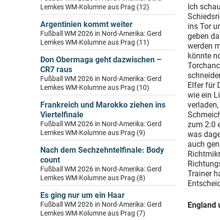
Ich scha
Lemkes WM-Kolumne aus Prag (12)
Schiedsri
Argentinien kommt weiter
ins Tor u
Fußball WM 2026 in Nord-Amerika: Gerd
geben dar
Lemkes WM-Kolumne aus Prag (11)
werden mu
könnte n
Don Obermaga geht dazwischen –
Torchance
CR7 raus
schneiden
Fußball WM 2026 in Nord-Amerika: Gerd
Elfer fü
Lemkes WM-Kolumne aus Prag (10)
wie ein L
Frankreich und Marokko ziehen ins
verladen,
Viertelfinale
Schmeiche
Fußball WM 2026 in Nord-Amerika: Gerd
zum 2:0 e
Lemkes WM-Kolumne aus Prag (9)
was dageg
auch gen
Nach dem Sechzehntelfinale: Body
Richtmikr
count
Richtungs
Fußball WM 2026 in Nord-Amerika: Gerd
Trainer h
Lemkes WM-Kolumne aus Prag (8)
Entschei
Es ging nur um ein Haar
Fußball WM 2026 in Nord-Amerika: Gerd
England 
Lemkes WM-Kolumne aus Prag (7)