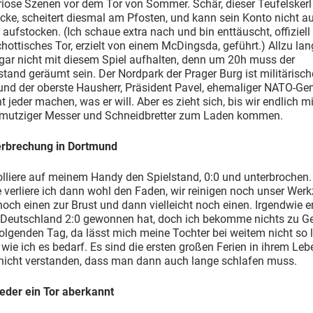
riose Szenen vor dem Tor von Sommer. Schär, dieser Teufelskerl
ke, scheitert diesmal am Pfosten, und kann sein Konto nicht a
 aufstocken. (Ich schaue extra nach und bin enttäuscht, offiziell
chottisches Tor, erzielt von einem McDingsda, geführt.) Allzu lan
gar nicht mit diesem Spiel aufhalten, denn um 20h muss der
tand geräumt sein. Der Nordpark der Prager Burg ist militärisch
nd der oberste Hausherr, Präsident Pavel, ehemaliger NATO-Gen
t jeder machen, was er will. Aber es zieht sich, bis wir endlich mi
hmutziger Messer und Schneidbretter zum Laden kommen.
erbrechung in Dortmund
olliere auf meinem Handy den Spielstand, 0:0 und unterbrochen.
 verliere ich dann wohl den Faden, wir reinigen noch unser Werk
ch einen zur Brust und dann vielleicht noch einen. Irgendwie e
s Deutschland 2:0 gewonnen hat, doch ich bekomme nichts zu Ge
olgenden Tag, da lässt mich meine Tochter bei weitem nicht so 
 wie ich es bedarf. Es sind die ersten großen Ferien in ihrem Leb
 nicht verstanden, dass man dann auch lange schlafen muss.
eder ein Tor aberkannt