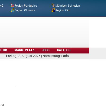
ové
Region Pardubice
Mährisch-Schlesien
Region Olomouc
Region Zlín
LTUR
MARKTPLATZ
JOBS
KATALOG
Freitag, 7. August 2026 | Namenstag: Lada
erd