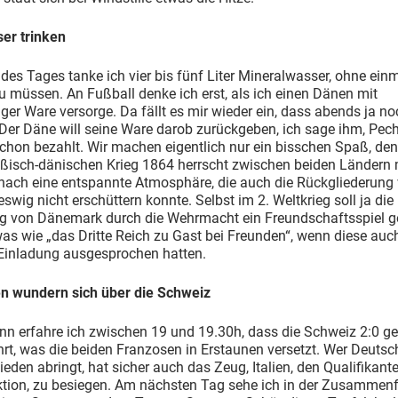
ser trinken
es Tages tanke ich vier bis fünf Liter Mineralwasser, ohne ein
zu müssen. An Fußball denke ich erst, als ich einen Dänen mit
iger Ware versorge. Da fällt es mir wieder ein, dass abends ja no
. Der Däne will seine Ware darob zurückgeben, ich sage ihm, Pec
chon bezahlt. Wir machen eigentlich nur ein bisschen Spaß, den
ßisch-dänischen Krieg 1864 herrscht zwischen beiden Ländern
nach eine entspannte Atmosphäre, die auch die Rückgliederung
swig nicht erschüttern konnte. Selbst im 2. Weltkrieg soll ja die
g von Dänemark durch die Wehrmacht ein Freundschaftsspiel 
was wie „das Dritte Reich zu Gast bei Freunden“, wenn diese auc
 Einladung ausgesprochen hatten.
n wundern sich über die Schweiz
nn erfahre ich zwischen 19 und 19.30h, dass die Schweiz 2:0 g
ührt, was die beiden Franzosen in Erstaunen versetzt. Wer Deutsc
eden abringt, hat sicher auch das Zeug, Italien, den Qualifikant
Aktion, zu besiegen. Am nächsten Tag sehe ich in der Zusamme