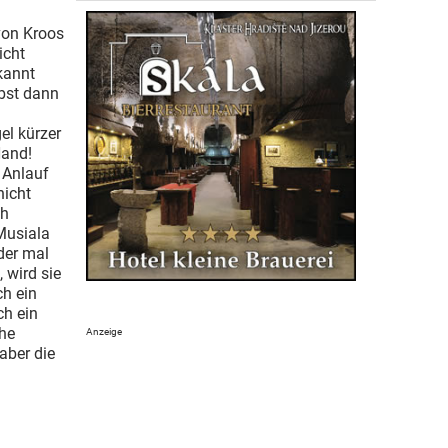
von Kroos
icht
kannt
lbst dann
n
el kürzer
Hand!
 Anlauf
nicht
ch
Musiala
der mal
 wird sie
ch ein
ch ein
che
 aber die