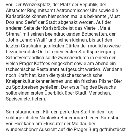
vor. Der Wenzelsplatz, der Platz der Republik, der
Altstädter Ring mitsamt Astronomischer Uhr sowie die
Karlsbrücke können hier schon mal als bekannte „Must
Do’s and See’s“ der Stadt abgehakt werden. Auf der
anderen Seite der Karlsbrücke ist das Viertel „Malá
Strana“ mit seinen beeindruckenden Botschaften, der
„John-Lennon-Wall“ und seinen kleinen, bis auf den
letzten Grashalm gepflegten Gärten der möglicherweise
bezauberndste Ort für einen ersten Stadtspaziergang.
Selbstverständlich sollte zwischendurch in einem der
vielen Prager Kaffees eingekehrt sowie am Abend ein
tschechisches Restaurant aufgesucht werden. Wer dann
noch Kraft hat, kann die typische tschechische
Kneipenkultur kennenlernen und ein frisches Pilsner Bier
zu Spottpreisen genießen. Der erste Tag des Besuchs
sollte einen ersten Überblick über Stadt, Menschen,
Speisen etc. liefern.
Samstagmorgen: Für den perfekten Start in den Tag
schlage ich den Náplavka Bauernmarkt jeden Samstag
vor. Hier kann am Flussufer der Moldau bei
wunderschöner Aussicht auf die Prager Burg gefrühstückt