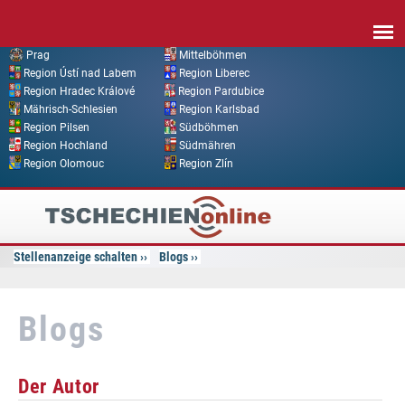
Direkt zum Inhalt
Prag
Mittelböhmen
Region Ústí nad Labem
Region Liberec
Region Hradec Králové
Region Pardubice
Mährisch-Schlesien
Region Karlsbad
Region Pilsen
Südböhmen
Region Hochland
Südmähren
Region Olomouc
Region Zlín
Tschechien
Online
Stellenanzeige schalten
Blogs
Blogs
Der Autor