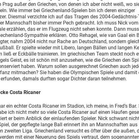
in Prag außer den Griechen, von denen ich aber nicht weiß, wo si
n. Wie immer bei Griechenland-Spielen bin ich deren einziger
zer. Diesmal verzichte ich auf das Tragen des 2004-Gedächtnis-T
der Mannschaft bisher immer Pech gebracht. Ich muss Nick vom
ale erzählen, das er im Flugzeug nicht sehen konnte. Dann muss
echenland-Sympathie erklären. Otto Rehagel, wie van Gaal ein 
gter, nahm 2004 nicht nur Rache an Deutschland, sondern glei
ßball. Er spielte wieder mit Libero, langen Bällen und langen Ke
ließ er Eckbälle trainieren. Im griechischen Team steckt noch e
els Geist, es ist schön mit anzusehen, wie die Griechen den Spie
onserviert haben. Warum sollen ausgerechnet Griechen auch je
efanz mitmachen? Sie haben die Olympischen Spiele und damit 
 erfunden, damals durften sogar Dichter daran teilnehmen.
ecke Costa Ricaner
gar ein echter Costa Ricaner im Stadion, ich meine, in Fred’s Bar. 
be ich nicht mehr so viele Costa Ricaner auf einen Haufen ges
rt er beim Anblick der einlaufenden Spieler. Nick schwant nich
piel, der gepflegte lange Ball erinnert ihn an Mannschaften aus 
n zweiten Liga. Griechenland versucht es öfter über die außen, d
werden mit einer Neuerung des Spiels vertraut, dem sogenannte