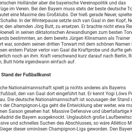
rischen Holländer aber die bayerische Vereinspolitik und das
üge im Verein. Bei den Bayern muss stets der beste deutsche T
lautet eine Maxime des Großklubs. Der hieß gerade Neuer, spielte
Schalke. In der Winterpause setzte sich van Gaal in den Kopf, N
er, den alternden Jörg Butt, zu ersetzen. Er brachte nicht etwa Re
Hoeneß in seinen diktatorischen Anwandlungen zum besten Tor
ands bestimmten, an dem bereits Jürgen Klinsmann als Trainer
rt war, sondern seinen dritten Torwart mit dem schönen Namen 
en erstem Patzer verlor van Gaal die Kraftprobe und durfte ge
erlich noch an ihm. Kraft verschwand kurz darauf nach Berlin, 
, Butt hörte irgendwann einfach auf.
 Stand der Fußballkunst
che Nationalmannschaft spielt ja nichts anderes als Bayerns
zfußball, den van Gaal dort eingeführt hat. Er kennt Yogi Löws P
au. Die deutsche Nationalmannschaft ist sozusagen der Stand 
In der Champignon-Liga geht die Entwicklung aber weiter, wie m
en Saison gesehen hat. Massive Defensive und überfallartige K
Madrid die Bayern ausgeknockt. Unglaublich große Laufbereitsc
nsive und schnelles Suchen des Abschlusses, so wäre Atlético 
 Sieger dieser ominösen Champignon-Liga geworden. Den Bayer