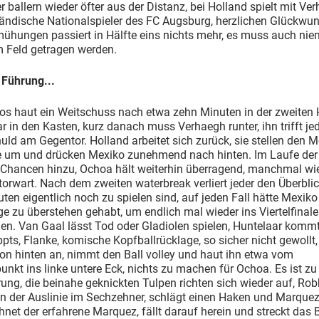
 ballern wieder öfter aus der Distanz, bei Holland spielt mit Ve
ländische Nationalspieler des FC Augsburg, herzlichen Glückwu
mühungen passiert in Hälfte eins nichts mehr, es muss auch ni
 Feld getragen werden.
n Führung...
os haut ein Weitschuss nach etwa zehn Minuten in der zweiten 
 in den Kasten, kurz danach muss Verhaegh runter, ihn trifft je
uld am Gegentor. Holland arbeitet sich zurück, sie stellen den 
e um und drücken Mexiko zunehmend nach hinten. Im Laufe der 
hancen hinzu, Ochoa hält weiterhin überragend, manchmal wie
orwart. Nach dem zweiten waterbreak verliert jeder den Überblic
uten eigentlich noch zu spielen sind, auf jeden Fall hätte Mexiko
e zu überstehen gehabt, um endlich mal wieder ins Viertelfinale
en. Van Gaal lässt Tod oder Gladiolen spielen, Huntelaar komm
pts, Flanke, komische Kopfballrücklage, so sicher nicht gewollt,
on hinten an, nimmt den Ball volley und haut ihn etwa vom
unkt ins linke untere Eck, nichts zu machen für Ochoa. Es ist zu
ung, die beinahe geknickten Tulpen richten sich wieder auf, Ro
an der Auslinie im Sechzehner, schlägt einen Haken und Marquez
net der erfahrene Marquez, fällt darauf herein und streckt das 