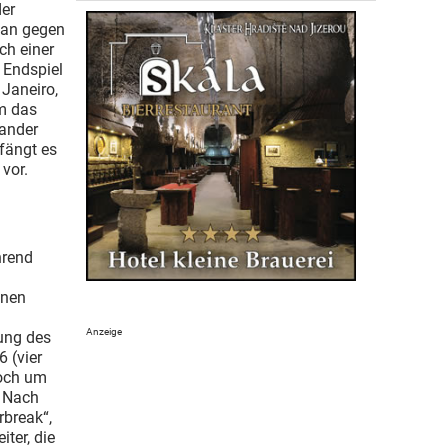
der
man gegen
ch einer
 Endspiel
Janeiro,
m das
nander
 fängt es
vor.
hrend
hnen
tung des
 (vier
doch um
. Nach
rbreak“,
ter, die