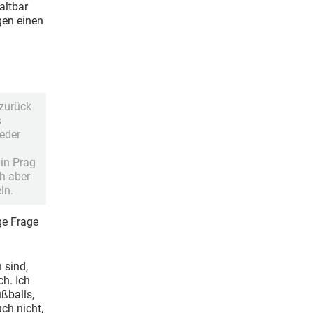
altbar
gen einen
t zurück
s
jeder
 in Prag
h aber
ln.
ge Frage
 sind,
h. Ich
ußballs,
ch nicht,