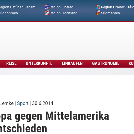
Direkt zum Inhalt
egion Ústí nad Labem
Region Liberec
Region Hradec Král
Südböhmen
Region Hochland
Südmähren
REISE
UNTERKÜNFTE
EINKAUFEN
GASTRONOMIE
KU
 Lemke
|
Sport
| 30.6.2014
opa gegen Mittelamerika
ntschieden