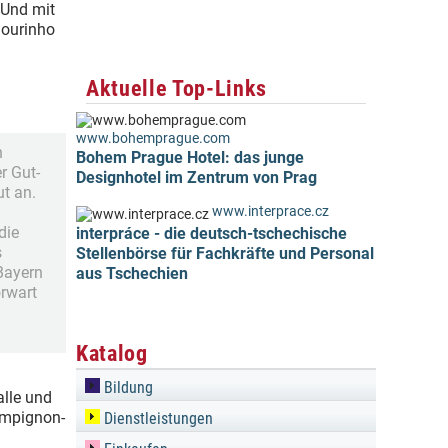
 Und mit
Mourinho
Aktuelle Top-Links
www.bohemprague.com
n
Bohem Prague Hotel: das junge
r Gut-
Designhotel im Zentrum von Prag
ut an.
www.interprace.cz
die
interpráce - die deutsch-tschechische
s
Stellenbörse für Fachkräfte und Personal
Bayern
aus Tschechien
orwart
Katalog
Bildung
alle und
ampignon-
Dienstleistungen