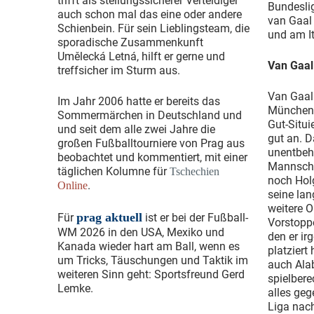
trifft als stellungssicherer Verteidiger
Bundesli
auch schon mal das eine oder andere
van Gaal 
Schienbein. Für sein Lieblingsteam, die
und am I
sporadische Zusammenkunft
Umělecká Letná, hilft er gerne und
Van Gaal
treffsicher im Sturm aus.
Van Gaal 
Im Jahr 2006 hatte er bereits das
München e
Sommermärchen in Deutschland und
Gut-Situi
und seit dem alle zwei Jahre die
gut an. D
großen Fußballtourniere von Prag aus
unentbehr
beobachtet und kommentiert, mit einer
Mannscha
täglichen Kolumne für
Tschechien
noch Hol
.
Online
seine lan
weitere O
prag aktuell
Für
ist er bei der Fußball-
Vorstopp
WM 2026 in den USA, Mexiko und
den er ir
Kanada wieder hart am Ball, wenn es
platziert
um Tricks, Täuschungen und Taktik im
auch Alab
weiteren Sinn geht: Sportsfreund Gerd
spielbere
Lemke.
alles geg
Liga nac