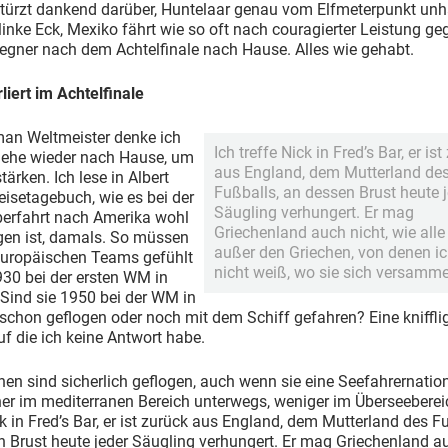
türzt dankend darüber, Huntelaar genau vom Elfmeterpunkt unh
 linke Eck, Mexiko fährt wie so oft nach couragierter Leistung ge
egner nach dem Achtelfinale nach Hause. Alles wie gehabt.
rliert im Achtelfinale
man Weltmeister denke ich
Ich treffe Nick in Fred’s Bar, er is
gehe wieder nach Hause, um
aus England, dem Mutterland de
tärken. Ich lese in Albert
Fußballs, an dessen Brust heute 
isetagebuch, wie es bei der
Säugling verhungert. Er mag
berfahrt nach Amerika wohl
Griechenland auch nicht, wie alle
en ist, damals. So müssen
außer den Griechen, von denen ic
 europäischen Teams gefühlt
nicht weiß, wo sie sich versamme
30 bei der ersten WM in
Sind sie 1950 bei der WM in
 schon geflogen oder noch mit dem Schiff gefahren? Eine kniffli
auf die ich keine Antwort habe.
hen sind sicherlich geflogen, auch wenn sie eine Seefahrernation
er im mediterranen Bereich unterwegs, weniger im Überseebereic
ck in Fred’s Bar, er ist zurück aus England, dem Mutterland des F
 Brust heute jeder Säugling verhungert. Er mag Griechenland au