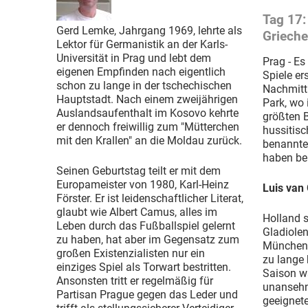
Tag 17:
Gerd Lemke, Jahrgang 1969, lehrte als
Grieche
Lektor für Germanistik an der Karls-
Universität in Prag und lebt dem
Prag - Es
eigenen Empfinden nach eigentlich
Spiele e
schon zu lange in der tschechischen
Nachmitt
Hauptstadt. Nach einem zweijährigen
Park, wo 
Auslandsaufenthalt im Kosovo kehrte
größten B
er dennoch freiwillig zum "Mütterchen
hussitis
mit den Krallen" an die Moldau zurück.
benannte
haben ber
Seinen Geburtstag teilt er mit dem
Europameister von 1980, Karl-Heinz
Luis van 
Förster. Er ist leidenschaftlicher Literat,
glaubt wie Albert Camus, alles im
Holland s
Leben durch das Fußballspiel gelernt
Gladiolen
zu haben, hat aber im Gegensatz zum
München i
großen Existenzialisten nur ein
zu lange 
einziges Spiel als Torwart bestritten.
Saison wa
Ansonsten tritt er regelmäßig für
unansehnl
Partisan Prague gegen das Leder und
geeignet