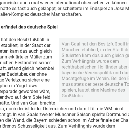
gameister auch mal wieder international oben sehen zu können.
hätte es fast auch geklappt, er scheiterte im Endspiel an Jose 
talien-Komplex deutscher Mannschaften.
 erfindet das deutsche Spiel
hat den Besitzfußball in
Van Gaal hat den Besitzfußball i
tabliert, in der Stadt der
München etabliert, in der Stadt de
erten kam das auch gleich
Situierten kam das auch gleich g
ann erklärte er Müller zum
Zum Verhängnis wurde dem
lichen Bestandteil seiner
rechthaberischen Holländer aber 
ft, erfand gleich nebenbei
bayerische Vereinspolitik und da
ger Badstuber, der ohne
Machtgefüge im Verein. Bei den 
ge Verletzung sicher eine
muss stets der beste deutsche T
ption in Yogi Löws
spielen, lautet eine Maxime des
erparade geworden wäre,
Großklubs.
gendwo auf dem Spielfeld
 hätte. Und van Gaal brachte
a, doch der ist leider Österreicher und damit für die WM nicht
chtigt. In van Gaals zweiter Münchner Saison spielte Dortmund 
en die Wand, die Bayern schieden schon im Achtelfinale der Ch
h Brenos Schusseligkeit aus. Zum Verhängnis wurde dem