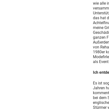
wie alle 
versammel
Unterstüt
das hat 
Achtelfin
meine Gri
Geschädi
ganzen Fu
Außerdem 
von Rehag
1980er k
Modefirl
als Event
Ich entd
Es ist so
Jahren ha
kommentie
bei dem S
englische
Stürmer 