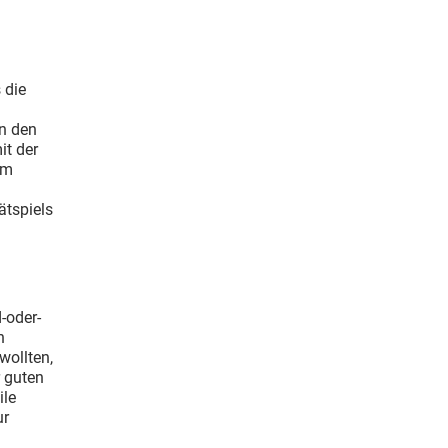
 die
n den
it der
em
ätspiels
-oder-
h
wollten,
r guten
ile
ur