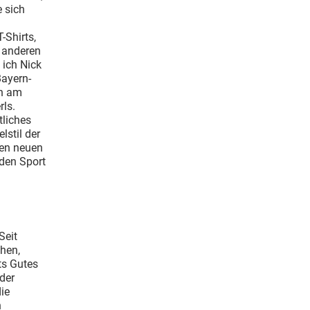
e sich
-Shirts,
 anderen
 ich Nick
Bayern-
ch am
rls.
tliches
lstil der
den neuen
den Sport
Seit
ehen,
ts Gutes
der
ie
n