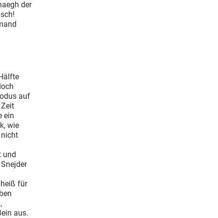
rhaegh der
nsch!
emand
Hälfte
doch
Modus auf
Zeit
 ein
k, wie
 nicht
t und
 Snejder
 heiß für
bben
,
Bein aus.