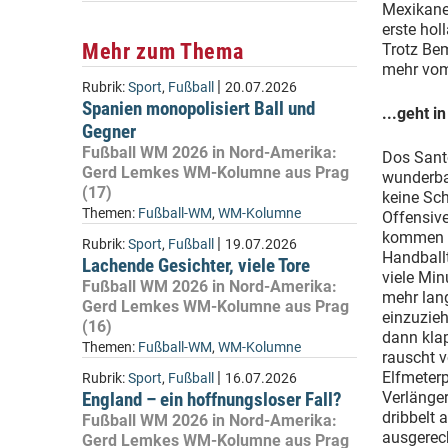
Mexikaner
erste hol
Mehr zum Thema
Trotz Be
mehr vom
|
Rubrik:
Sport
,
Fußball
20.07.2026
Spanien monopolisiert Ball und
...geht i
Gegner
Fußball WM 2026 in Nord-Amerika:
Dos Sant
Gerd Lemkes WM-Kolumne aus Prag
wunderbar
(17)
keine Sch
Themen:
Fußball-WM
,
WM-Kolumne
Offensiv
kommen C
|
Rubrik:
Sport
,
Fußball
19.07.2026
Handballt
Lachende Gesichter, viele Tore
viele Min
Fußball WM 2026 in Nord-Amerika:
mehr lang
Gerd Lemkes WM-Kolumne aus Prag
einzuzieh
(16)
dann klap
Themen:
Fußball-WM
,
WM-Kolumne
rauscht v
|
Elfmeterp
Rubrik:
Sport
,
Fußball
16.07.2026
England – ein hoffnungsloser Fall?
Verlänger
dribbelt 
Fußball WM 2026 in Nord-Amerika:
ausgerech
Gerd Lemkes WM-Kolumne aus Prag