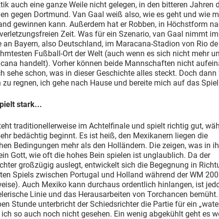
tik auch eine ganze Weile nicht gelegen, in den bitteren Jahren 
gen gegen Dortmund. Van Gaal weiß also, wie es geht und wie 
and gewinnen kann. Außerdem hat er Robben, in Höchstform na
verletzungsfreien Zeit. Was für ein Szenario, van Gaal nimmt im
 an Bayern, also Deutschland, im Maracana-Stadion von Rio de 
hmtesten Fußball-Ort der Welt (auch wenn es sich nicht mehr u
acana handelt). Vorher können beide Mannschaften nicht aufei
Ich sehe schon, was in dieser Geschichte alles steckt. Doch dann
 zu regnen, ich gehe nach Hause und bereite mich auf das Spiel 
ielt stark...
eht traditionellerweise im Achtelfinale und spielt richtig gut, wä
ehr bedächtig beginnt. Es ist heiß, den Mexikanern liegen die
hen Bedingungen mehr als den Holländern. Die zeigen, was in i
ein Gott, wie oft die hohes Bein spielen ist unglaublich. Da der
chter großzügig auslegt, entwickelt sich die Begegnung in Rich
gten Spiels zwischen Portugal und Holland während der WM 2006
eise). Auch Mexiko kann durchaus ordentlich hinlangen, ist je
elerische Linie und das Herausarbeiten von Torchancen bemüht
ben Stunde unterbricht der Schiedsrichter die Partie für ein „wate
ich so auch noch nicht gesehen. Ein wenig abgekühlt geht es wei