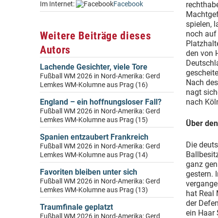
Im Internet:
Facebook
rechthabe
Machtgef
spielen, 
Weitere Beiträge dieses
noch auf 
Platzhalt
Autors
den von 
Deutschl
Lachende Gesichter, viele Tore
gescheite
Fußball WM 2026 in Nord-Amerika: Gerd
Nach dess
Lemkes WM-Kolumne aus Prag (16)
nagt sich
England – ein hoffnungsloser Fall?
nach Köln
Fußball WM 2026 in Nord-Amerika: Gerd
Lemkes WM-Kolumne aus Prag (15)
Über den
Spanien entzaubert Frankreich
Die deuts
Fußball WM 2026 in Nord-Amerika: Gerd
Ballbesit
Lemkes WM-Kolumne aus Prag (14)
ganz gen
Favoriten bleiben unter sich
gestern. 
Fußball WM 2026 in Nord-Amerika: Gerd
vergangen
Lemkes WM-Kolumne aus Prag (13)
hat Real 
der Defe
Traumfinale geplatzt
ein Haar
Fußball WM 2026 in Nord-Amerika: Gerd