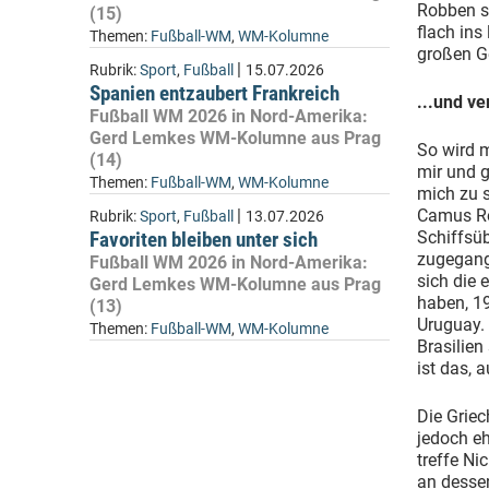
Robben s
(15)
flach ins
Themen:
Fußball-WM
,
WM-Kolumne
großen G
|
Rubrik:
Sport
,
Fußball
15.07.2026
Spanien entzaubert Frankreich
...und ve
Fußball WM 2026 in Nord-Amerika:
Gerd Lemkes WM-Kolumne aus Prag
So wird 
(14)
mir und 
Themen:
Fußball-WM
,
WM-Kolumne
mich zu s
|
Camus Re
Rubrik:
Sport
,
Fußball
13.07.2026
Favoriten bleiben unter sich
Schiffsü
zugegang
Fußball WM 2026 in Nord-Amerika:
sich die
Gerd Lemkes WM-Kolumne aus Prag
haben, 19
(13)
Uruguay. 
Themen:
Fußball-WM
,
WM-Kolumne
Brasilien
ist das, 
Die Griec
jedoch eh
treffe Ni
an dessen