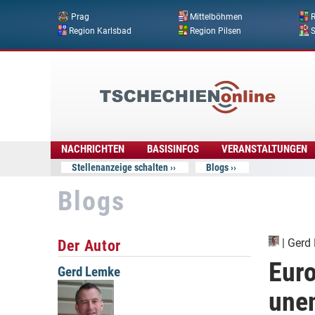
Prag
Mittelböhmen
R
Region Karlsbad
Region Pilsen
Tschechien
Online
NACHRICHTEN
BASISINFOS
VERANSTALTUNGEN
Stellenanzeige schalten
Blogs
Blogs
Der Autor
|
Gerd
Eur
Gerd Lemke
une