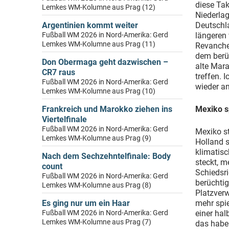
diese Tak
Lemkes WM-Kolumne aus Prag (12)
Niederla
Argentinien kommt weiter
Deutschl
Fußball WM 2026 in Nord-Amerika: Gerd
längeren 
Lemkes WM-Kolumne aus Prag (11)
Revanche
dem berü
Don Obermaga geht dazwischen –
alte Mar
CR7 raus
treffen. 
Fußball WM 2026 in Nord-Amerika: Gerd
wieder an
Lemkes WM-Kolumne aus Prag (10)
Frankreich und Marokko ziehen ins
Mexiko sp
Viertelfinale
Fußball WM 2026 in Nord-Amerika: Gerd
Mexiko st
Lemkes WM-Kolumne aus Prag (9)
Holland s
klimatisc
Nach dem Sechzehntelfinale: Body
steckt, m
count
Schiedsri
Fußball WM 2026 in Nord-Amerika: Gerd
berüchti
Lemkes WM-Kolumne aus Prag (8)
Platzverw
Es ging nur um ein Haar
mehr spi
Fußball WM 2026 in Nord-Amerika: Gerd
einer hal
Lemkes WM-Kolumne aus Prag (7)
das habe 