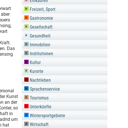
Einkaufen
orwart
Freizeit, Sport
 aber
Gastronomie
euers
nsing,
Gesellschaft
wart
Gesundheit
Kraft.
Immobilien
hen. Das
Institutionen
Rensing
Kultur
Kurorte
Nachtleben
Sprachenservice
ersonal
der Kunst
Tourismus
an an der
Unterkünfte
onter, so
haft in
Wintersportgebiete
Madrid um
Wirtschaft
n hat