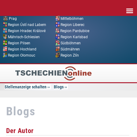
Direkt zum Inhalt
Prag
Mittelböhmen
Region Ústí nad Labem
Region Liberec
Region Hradec Králové
Region Pardubice
Mährisch-Schlesien
Region Karlsbad
Region Pilsen
Südböhmen
Region Hochland
Südmähren
Region Olomouc
Region Zlín
Tschechien
Online
Stellenanzeige schalten
Blogs
Blogs
Der Autor