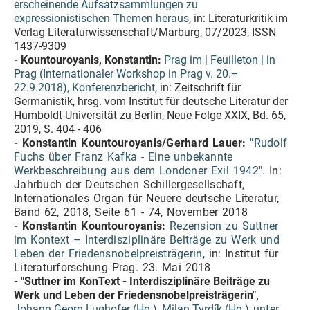
erscheinende Aufsatzsammlungen zu
expressionistischen Themen heraus
, in: Literaturkritik im
Verlag Literaturwissenschaft/Marburg, 07/2023, ISSN
1437-9309
- Kountouroyanis, Konstantin:
Prag im | Feuilleton | in
Prag (Internationaler Workshop in Prag v. 20.–
22.9.2018), Konferenzbericht
, in: Zeitschrift für
Germanistik, hrsg. vom Institut für deutsche Literatur der
Humboldt-Universität zu Berlin, Neue Folge XXIX, Bd. 65,
2019, S. 404 - 406
- Konstantin Kountouroyanis/Gerhard Lauer:
"Rudolf
Fuchs über Franz Kafka - Eine unbekannte
Werkbeschreibung aus dem Londoner Exil 1942".
In:
Jahrbuch der Deutschen Schillergesellschaft,
Internationales Organ für Neuere deutsche Literatur,
Band 62, 2018, Seite 61 - 74, November 2018
- Konstantin Kountouroyanis:
Rezension zu Suttner
im Kontext – Interdisziplinäre Beiträge zu Werk und
Leben der Friedensnobelpreisträgerin
, in: Institut für
Literaturforschung Prag. 23. Mai 2018
- "Suttner im KonText - Interdisziplinäre Beiträge zu
Werk und Leben der Friedensnobelpreisträgerin",
Johann Georg Lughofer (Hg.), Milan Tvrdík (Hg.)
unter