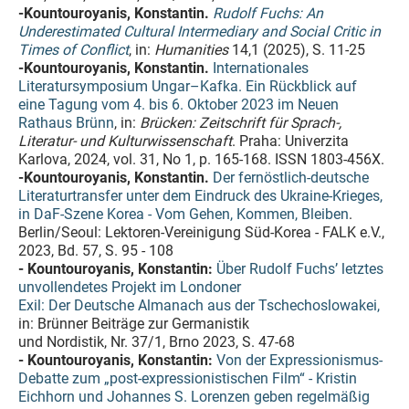
-Kountouroyanis, Konstantin.
Rudolf Fuchs: An
Underestimated Cultural Intermediary and Social Critic in
Times of Conflict
, in:
Humanities
14,1 (2025), S. 11-25
-Kountouroyanis, Konstantin.
Internationales
Literatursymposium Ungar–Kafka. Ein Rückblick auf
eine Tagung vom 4. bis 6. Oktober 2023 im Neuen
Rathaus Brünn
, in:
Brücken: Zeitschrift für Sprach-,
Literatur- und Kulturwissenschaft
. Praha: Univerzita
Karlova, 2024, vol. 31, No 1, p. 165-168. ISSN 1803-456X.
-Kountouroyanis, Konstantin.
Der fernöstlich-deutsche
Literaturtransfer unter dem Eindruck des Ukraine-Krieges,
in DaF-Szene Korea - Vom Gehen, Kommen, Bleiben
.
Berlin/Seoul: Lektoren-Vereinigung Süd-Korea - FALK e.V.,
2023, Bd. 57, S. 95 - 108
- Kountouroyanis, Konstantin:
Über Rudolf Fuchs’ letztes
unvollendetes Projekt im Londoner
Exil: Der Deutsche Almanach aus der Tschechoslowakei,
in: Brünner Beiträge zur Germanistik
und Nordistik, Nr. 37/1, Brno 2023, S. 47-68
- Kountouroyanis, Konstantin:
Von der Expressionismus-
Debatte zum „post-expressionistischen Film“ - Kristin
Eichhorn und Johannes S. Lorenzen geben regelmäßig