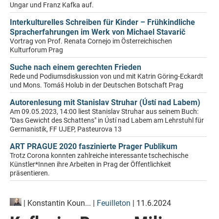
Ungar und Franz Kafka auf.
Interkulturelles Schreiben für Kinder – Frühkindliche
Spracherfahrungen im Werk von Michael Stavarič
Vortrag von Prof. Renata Cornejo im Österreichischen
Kulturforum Prag
Suche nach einem gerechten Frieden
Rede und Podiumsdiskussion von und mit Katrin Göring-Eckardt
und Mons. Tomáš Holub in der Deutschen Botschaft Prag
Autorenlesung mit Stanislav Struhar (Ústí nad Labem)
Am 09.05.2023, 14:00 liest Stanislav Struhar aus seinem Buch:
"Das Gewicht des Schattens" in Ústí nad Labem am Lehrstuhl für
Germanistik, FF UJEP, Pasteurova 13
ART PRAGUE 2020 faszinierte Prager Publikum
Trotz Corona konnten zahlreiche interessante tschechische
Künstler*Innen ihre Arbeiten in Prag der Öffentlichkeit
präsentieren.
|
Konstantin Koun...
|
Feuilleton
| 11.6.2024