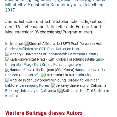
Mitarbeit v. Konstantin Kountouroyanis, Heidelberg
2017
Journalistische und s
chriftstellerische Tätigkeit seit
dem 16. Lebensjahr. Tätigkeiten als Fotograf und
Mediendesiger (Webdesigner/Programmierer).
Im Internet:
Student Affiliates bei SETI Post-Detection Hub
|
Masaryk-Universität Brünn
|
Karls-
Universität Prag - Kurt Krolop Forschungsstelle
|
Hannam University
Daejeon (Süd-Korea)
|
Literaturkritik
|
Mitglied in der
Lektorenvereinigung Korea
|
Berkeley University of California
|
Suttner im
KonText
Weitere Beiträge dieses Autors