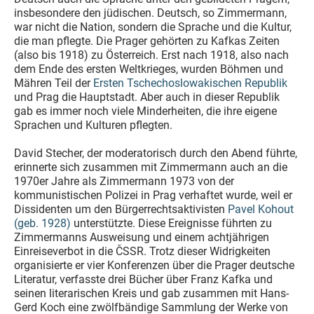
insbesondere den jüdischen. Deutsch, so Zimmermann,
war nicht die Nation, sondern die Sprache und die Kultur,
die man pflegte. Die Prager gehörten zu Kafkas Zeiten
(also bis 1918) zu Österreich. Erst nach 1918, also nach
dem Ende des ersten Weltkrieges, wurden Böhmen und
Mähren Teil der
Ersten Tschechoslowakischen Republik
und Prag die Hauptstadt. Aber auch in dieser Republik
gab es immer noch viele Minderheiten, die ihre eigene
Sprachen und Kulturen pflegten.
David Stecher, der moderatorisch durch den Abend führte,
erinnerte sich zusammen mit Zimmermann auch an die
1970er Jahre als Zimmermann 1973 von der
kommunistischen Polizei in Prag verhaftet wurde, weil er
Dissidenten um den Bürgerrechtsaktivisten
Pavel Kohout
(geb. 1928)
unterstützte. Diese Ereignisse führten zu
Zimmermanns Ausweisung und einem achtjährigen
Einreiseverbot in die ČSSR. Trotz dieser Widrigkeiten
organisierte er vier Konferenzen über die Prager deutsche
Literatur, verfasste drei Bücher über Franz Kafka und
seinen literarischen Kreis und gab zusammen mit Hans-
Gerd Koch eine zwölfbändige Sammlung der Werke von