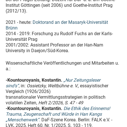
Institut Göttingen (seit 2006) und Goethe-Institut Prag
(2012/13).
2021 - heute:
Doktorand an der Masaryk-Universität
Brünn
2014 - 2019: Forschung zu Rudolf Fuchs an der Karls-
Universität Prag
2001/2002: Assistant Professor an der Han-Nam
University in Daejon/Süd-Korea.
Wissenschaftliche Veröffentlichungen und Mitarbeiten u.
a.:
-Kountouroyanis, Kostantin.
„Nur Zeitungsleser
sind's“
, in:
Ossietzky, Weltbühne e. V.,
essayistischer
Vergleich (1926/2026)
transnationaler Vermittlungsstrategien in politisch
volatilen Zeiten,
Heft 2/2026, S. 47 - 49
-Kountouroyanis, Kostantin.
Die Ethik des Erinnerns!
Trauma, Zeugenschaft und Würde in Han Kangs
„Menschenwerk“.
DaF-Szene Korea. Berlin: FALK e.V. -
LVK, 2025, Heft 60, Nr. 1/2025, S. 103 - 119.