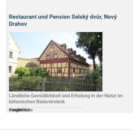
Restaurant und Pension Selský dvůr, Nový
Drahov
Ländliche Gemütlichkeit und Erholung in der Natur im
böhmischen Bäderdreieck
Brauhäuser
Biergärten
Prager Clubs
Pensionen