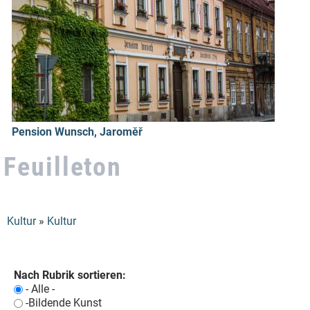
Pension Wunsch, Jaroměř
Feuilleton
Kultur
»
Kultur
Sie sind hier
Nach Rubrik sortieren:
- Alle -
-Bildende Kunst