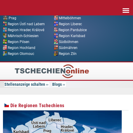
Direkt zum Inhalt
Prag
Mittelböhmen
Region Ústí nad Labem
Region Liberec
Region Hradec Králové
Region Pardubice
Mährisch-Schlesien
Region Karlsbad
Region Pilsen
Südböhmen
Region Hochland
Südmähren
Region Olomouc
Region Zlín
Tschechien
Online
Stellenanzeige schalten
Blogs
Die Regionen Tschechiens