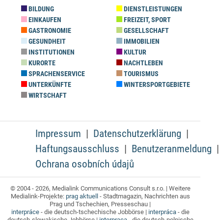
BILDUNG
DIENSTLEISTUNGEN
EINKAUFEN
FREIZEIT, SPORT
GASTRONOMIE
GESELLSCHAFT
GESUNDHEIT
IMMOBILIEN
INSTITUTIONEN
KULTUR
KURORTE
NACHTLEBEN
SPRACHENSERVICE
TOURISMUS
UNTERKÜNFTE
WINTERSPORTGEBIETE
WIRTSCHAFT
Impressum
Datenschutzerklärung
Haftungsausschluss
Benutzeranmeldung
Ochrana osobních údajů
© 2004 - 2026, Medialink Communications Consult s.r.o. | Weitere
Medialink-Projekte:
prag aktuell
- Stadtmagazin, Nachrichten aus
Prag und Tschechien, Presseschau |
interpráce
- die deutsch-tschechische Jobbörse |
interpráca
- die
deutsch-slowakische Jobbörse |
interpraca
- die deutsch-polnische