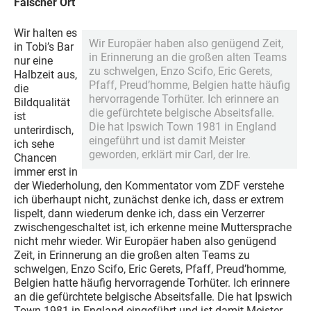
Falscher Ort
Wir halten es
Wir Europäer haben also genügend Zeit,
in Tobi’s Bar
in Erinnerung an die großen alten Teams
nur eine
zu schwelgen, Enzo Scifo, Eric Gerets,
Halbzeit aus,
Pfaff, Preud’homme, Belgien hatte häufig
die
hervorragende Torhüter. Ich erinnere an
Bildqualität
die gefürchtete belgische Abseitsfalle.
ist
Die hat Ipswich Town 1981 in England
unterirdisch,
eingeführt und ist damit Meister
ich sehe
geworden, erklärt mir Carl, der Ire.
Chancen
immer erst in
der Wiederholung, den Kommentator vom ZDF verstehe
ich überhaupt nicht, zunächst denke ich, dass er extrem
lispelt, dann wiederum denke ich, dass ein Verzerrer
zwischengeschaltet ist, ich erkenne meine Muttersprache
nicht mehr wieder. Wir Europäer haben also genügend
Zeit, in Erinnerung an die großen alten Teams zu
schwelgen, Enzo Scifo, Eric Gerets, Pfaff, Preud’homme,
Belgien hatte häufig hervorragende Torhüter. Ich erinnere
an die gefürchtete belgische Abseitsfalle. Die hat Ipswich
Town 1981 in England eingeführt und ist damit Meister