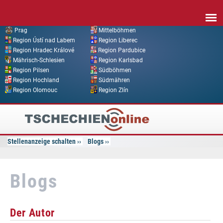
Direkt zum Inhalt
Prag
Mittelböhmen
Region Ústí nad Labem
Region Liberec
Region Hradec Králové
Region Pardubice
Mährisch-Schlesien
Region Karlsbad
Region Pilsen
Südböhmen
Region Hochland
Südmähren
Region Olomouc
Region Zlín
Tschechien
Online
Stellenanzeige schalten
Blogs
Blogs
Der Autor