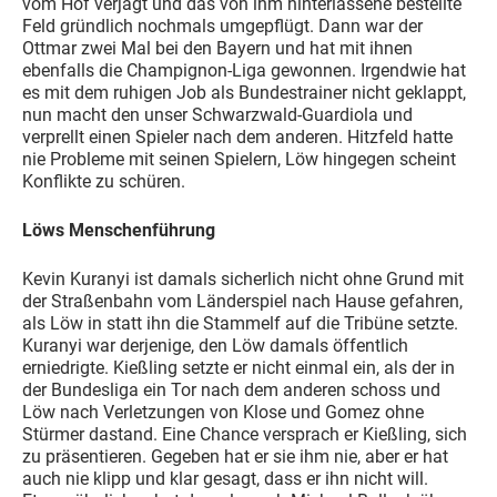
vom Hof verjagt und das von ihm hinterlassene bestellte
Feld gründlich nochmals umgepflügt. Dann war der
Ottmar zwei Mal bei den Bayern und hat mit ihnen
ebenfalls die Champignon-Liga gewonnen. Irgendwie hat
es mit dem ruhigen Job als Bundestrainer nicht geklappt,
nun macht den unser Schwarzwald-Guardiola und
verprellt einen Spieler nach dem anderen. Hitzfeld hatte
nie Probleme mit seinen Spielern, Löw hingegen scheint
Konflikte zu schüren.
Löws Menschenführung
Kevin Kuranyi ist damals sicherlich nicht ohne Grund mit
der Straßenbahn vom Länderspiel nach Hause gefahren,
als Löw in statt ihn die Stammelf auf die Tribüne setzte.
Kuranyi war derjenige, den Löw damals öffentlich
erniedrigte. Kießling setzte er nicht einmal ein, als der in
der Bundesliga ein Tor nach dem anderen schoss und
Löw nach Verletzungen von Klose und Gomez ohne
Stürmer dastand. Eine Chance versprach er Kießling, sich
zu präsentieren. Gegeben hat er sie ihm nie, aber er hat
auch nie klipp und klar gesagt, dass er ihn nicht will.