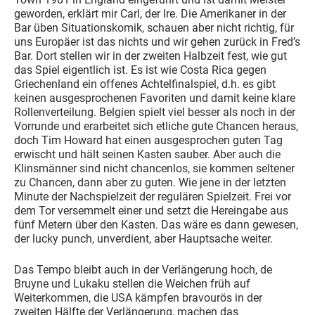
geworden, erklärt mir Carl, der Ire. Die Amerikaner in der
Bar üben Situationskomik, schauen aber nicht richtig, für
uns Europäer ist das nichts und wir gehen zurück in Fred’s
Bar. Dort stellen wir in der zweiten Halbzeit fest, wie gut
das Spiel eigentlich ist. Es ist wie Costa Rica gegen
Griechenland ein offenes Achtelfinalspiel, d.h. es gibt
keinen ausgesprochenen Favoriten und damit keine klare
Rollenverteilung. Belgien spielt viel besser als noch in der
Vorrunde und erarbeitet sich etliche gute Chancen heraus,
doch Tim Howard hat einen ausgesprochen guten Tag
erwischt und hält seinen Kasten sauber. Aber auch die
Klinsmänner sind nicht chancenlos, sie kommen seltener
zu Chancen, dann aber zu guten. Wie jene in der letzten
Minute der Nachspielzeit der regulären Spielzeit. Frei vor
dem Tor versemmelt einer und setzt die Hereingabe aus
fünf Metern über den Kasten. Das wäre es dann gewesen,
der lucky punch, unverdient, aber Hauptsache weiter.
Das Tempo bleibt auch in der Verlängerung hoch, de
Bruyne und Lukaku stellen die Weichen früh auf
Weiterkommen, die USA kämpfen bravourös in der
zweiten Hälfte der Verlängerung, machen das