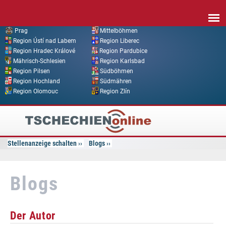
Direkt zum Inhalt
Prag
Mittelböhmen
Region Ústí nad Labem
Region Liberec
Region Hradec Králové
Region Pardubice
Mährisch-Schlesien
Region Karlsbad
Region Pilsen
Südböhmen
Region Hochland
Südmähren
Region Olomouc
Region Zlín
Tschechien
Online
Stellenanzeige schalten
Blogs
Blogs
Der Autor