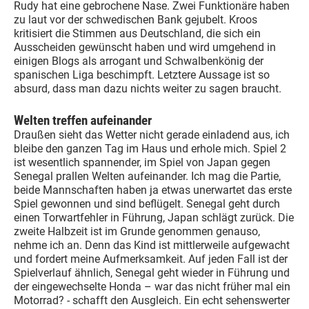
Rudy hat eine gebrochene Nase. Zwei Funktionäre haben
zu laut vor der schwedischen Bank gejubelt. Kroos
kritisiert die Stimmen aus Deutschland, die sich ein
Ausscheiden gewünscht haben und wird umgehend in
einigen Blogs als arrogant und Schwalbenkönig der
spanischen Liga beschimpft. Letztere Aussage ist so
absurd, dass man dazu nichts weiter zu sagen braucht.
Welten treffen aufeinander
Draußen sieht das Wetter nicht gerade einladend aus, ich
bleibe den ganzen Tag im Haus und erhole mich. Spiel 2
ist wesentlich spannender, im Spiel von Japan gegen
Senegal prallen Welten aufeinander. Ich mag die Partie,
beide Mannschaften haben ja etwas unerwartet das erste
Spiel gewonnen und sind beflügelt. Senegal geht durch
einen Torwartfehler in Führung, Japan schlägt zurück. Die
zweite Halbzeit ist im Grunde genommen genauso,
nehme ich an. Denn das Kind ist mittlerweile aufgewacht
und fordert meine Aufmerksamkeit. Auf jeden Fall ist der
Spielverlauf ähnlich, Senegal geht wieder in Führung und
der eingewechselte Honda – war das nicht früher mal ein
Motorrad? - schafft den Ausgleich. Ein echt sehenswerter