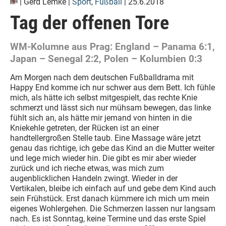
|
Gerd Lemke
|
Sport
,
Fußball
| 25.6.2018
Tag der offenen Tore
WM-Kolumne aus Prag: England – Panama 6:1,
Japan – Senegal 2:2, Polen – Kolumbien 0:3
Am Morgen nach dem deutschen Fußballdrama mit
Happy End komme ich nur schwer aus dem Bett. Ich fühle
mich, als hätte ich selbst mitgespielt, das rechte Knie
schmerzt und lässt sich nur mühsam bewegen, das linke
fühlt sich an, als hätte mir jemand von hinten in die
Kniekehle getreten, der Rücken ist an einer
handtellergroßen Stelle taub. Eine Massage wäre jetzt
genau das richtige, ich gebe das Kind an die Mutter weiter
und lege mich wieder hin. Die gibt es mir aber wieder
zurück und ich rieche etwas, was mich zum
augenblicklichen Handeln zwingt. Wieder in der
Vertikalen, bleibe ich einfach auf und gebe dem Kind auch
sein Frühstück. Erst danach kümmere ich mich um mein
eigenes Wohlergehen. Die Schmerzen lassen nur langsam
nach. Es ist Sonntag, keine Termine und das erste Spiel