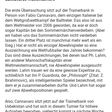
Die erste Überraschung sitzt auf der Trainerbank in
Person von Fabio Cannavaro, dem einzigen Italiener bei
dem Weltgroßwettkampf der Balltreter. Das also ist aus
dem Weltmeister von 2006 geworden, da war er doch
sogar Kapitän bei den Sommermärchenverderbern. (Aber
wir haben uns das Sommermärchen nicht verderben
lassen. Ein dritter Platz ist manchmal mehr wert als ein
Sieg.) Hat er nicht als einziger Abwehrspieler so eine
Auszeichnung wie Weltfußballer des Jahres bekommen?
Das sind diese Auszeichnungen, bei denen laut Ph. Lahm,
ein anderer Mannschaftskapitän einer
Weltmeistermannschaft, nie Abwehrspieler ausgesucht
werden. Lahm trauen wir da eine gewisse Expertise zu,
schließlich hat ihn P. Guardiola, der „Philosoph“ (Zitat: Z.
Ibrahimovic), als intelligentesten Spieler bezeichnet, mit
dem er je zusammenarbeiten durfte. Und Lahm hat sogar
auf zwei Abwehrpositionen gespielt.
Also, Cannavaro sitzt jetzt auf der Trainerbank von
Usbekistan und hat sich in diesem Turnier für höhere
Aufgaben beworben, vielleicht kommt ja nächste Woche