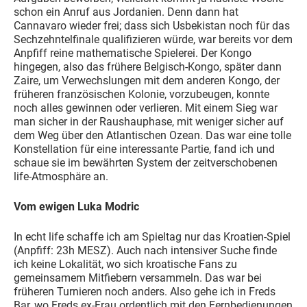
schon ein Anruf aus Jordanien. Denn dann hat
Cannavaro wieder frei; dass sich Usbekistan noch für das
Sechzehntelfinale qualifizieren würde, war bereits vor dem
Anpfiff reine mathematische Spielerei. Der Kongo
hingegen, also das frühere Belgisch-Kongo, später dann
Zaire, um Verwechslungen mit dem anderen Kongo, der
früheren französischen Kolonie, vorzubeugen, konnte
noch alles gewinnen oder verlieren. Mit einem Sieg war
man sicher in der Raushauphase, mit weniger sicher auf
dem Weg über den Atlantischen Ozean. Das war eine tolle
Konstellation für eine interessante Partie, fand ich und
schaue sie im bewährten System der zeitverschobenen
life-Atmosphäre an.
Vom ewigen Luka Modric
In echt life schaffe ich am Spieltag nur das Kroatien-Spiel
(Anpfiff: 23h MESZ). Auch nach intensiver Suche finde
ich keine Lokalität, wo sich kroatische Fans zu
gemeinsamem Mitfiebern versammeln. Das war bei
früheren Turnieren noch anders. Also gehe ich in Freds
Bar, wo Freds ex-Frau ordentlich mit den Fernbedienungen