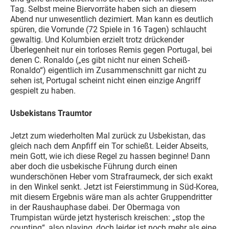
Tag. Selbst meine Biervorräte haben sich an diesem
Abend nur unwesentlich dezimiert. Man kann es deutlich
spüren, die Vorrunde (72 Spiele in 16 Tagen) schlaucht
gewaltig. Und Kolumbien erzielt trotz drückender
Überlegenheit nur ein torloses Remis gegen Portugal, bei
denen C. Ronaldo („es gibt nicht nur einen Scheiß-
Ronaldo“) eigentlich im Zusammenschnitt gar nicht zu
sehen ist, Portugal scheint nicht einen einzige Angriff
gespielt zu haben.
Usbekistans Traumtor
Jetzt zum wiederholten Mal zurück zu Usbekistan, das
gleich nach dem Anpfiff ein Tor schießt. Leider Abseits,
mein Gott, wie ich diese Regel zu hassen beginne! Dann
aber doch die usbekische Führung durch einen
wunderschönen Heber vom Strafraumeck, der sich exakt
in den Winkel senkt. Jetzt ist Feierstimmung in Süd-Korea,
mit diesem Ergebnis wäre man als achter Gruppendritter
in der Raushauphase dabei. Der Obermaga von
Trumpistan würde jetzt hysterisch kreischen: „stop the
counting“, also playing, doch leider ist noch mehr als eine