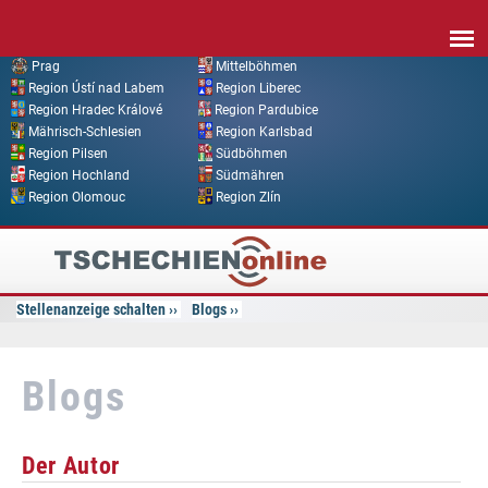
Direkt zum Inhalt
Prag
Mittelböhmen
Region Ústí nad Labem
Region Liberec
Region Hradec Králové
Region Pardubice
Mährisch-Schlesien
Region Karlsbad
Region Pilsen
Südböhmen
Region Hochland
Südmähren
Region Olomouc
Region Zlín
Tschechien
Online
Stellenanzeige schalten
Blogs
Blogs
Der Autor