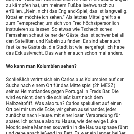
zu kämpfen hat, um meinem Fußballsehwunsch zu
erfüllen. „Nein, nicht das England-Spiel, das ist langweilig.
Kroatien möchte ich sehen.“ Als letztes Mittel greift sie
zum Fernsprecher, um sich von Fred höchstpersönlich
instruieren zu lassen. So etwas wie Tschechisches
Fernsehen schaut keiner der Gäste, das ist schwer bei all
den Satelliten und Kabeln zu finden. Es sind aber auch
fast keine Gäste da, die Stadt ist wie leergefegt, ich habe
das Exklusivrecht. Das war hier auch schon mal anders.
Wo kann man Kolumbien sehen?
Schließlich verirrt sich ein Carlos aus Kolumbien auf der
Suche nach einem Ort für das Mittelspiel (2h MESZ)
seines Heimatlandes gegen Portugal in Freds Bar. Die
wird es nicht, denn die schließt kurz nach dem
Halbzeitpfiff. Was also tun? Carlos spekuliert auf einen
Ort bei mir um die Ecke, wir gehen auseinander, jeder
zunächst nach Hause, mit einer losen Verabredung für
später. Ich schaue also zu Hause, wie der ewige Luka
Modric seine Mannen souverän in die Haurausphase führt
und gehe anschließend ins Bett. Es war ein langer, heißer