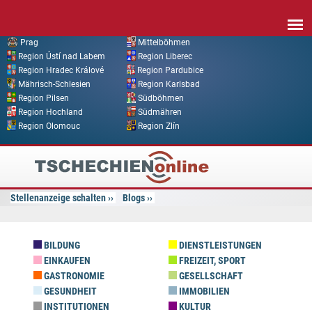
Direkt zum Inhalt
Prag
Mittelböhmen
Region Ústí nad Labem
Region Liberec
Region Hradec Králové
Region Pardubice
Mährisch-Schlesien
Region Karlsbad
Region Pilsen
Südböhmen
Region Hochland
Südmähren
Region Olomouc
Region Zlín
Tschechien
Online
Stellenanzeige schalten
Blogs
BILDUNG
DIENSTLEISTUNGEN
EINKAUFEN
FREIZEIT, SPORT
GASTRONOMIE
GESELLSCHAFT
GESUNDHEIT
IMMOBILIEN
INSTITUTIONEN
KULTUR