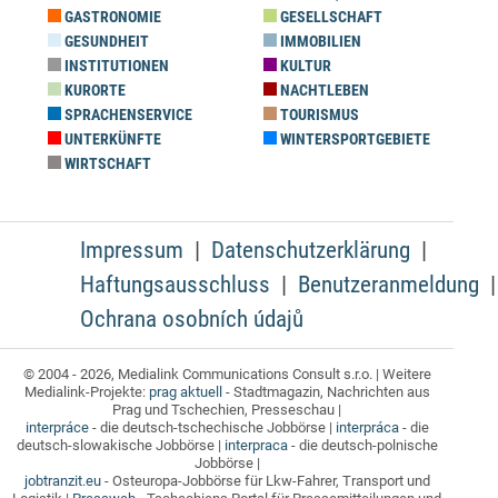
GASTRONOMIE
GESELLSCHAFT
GESUNDHEIT
IMMOBILIEN
INSTITUTIONEN
KULTUR
KURORTE
NACHTLEBEN
SPRACHENSERVICE
TOURISMUS
UNTERKÜNFTE
WINTERSPORTGEBIETE
WIRTSCHAFT
Impressum
Datenschutzerklärung
Haftungsausschluss
Benutzeranmeldung
Ochrana osobních údajů
© 2004 - 2026, Medialink Communications Consult s.r.o. | Weitere
Medialink-Projekte:
prag aktuell
- Stadtmagazin, Nachrichten aus
Prag und Tschechien, Presseschau |
interpráce
- die deutsch-tschechische Jobbörse |
interpráca
- die
deutsch-slowakische Jobbörse |
interpraca
- die deutsch-polnische
Jobbörse |
jobtranzit.eu
- Osteuropa-Jobbörse für Lkw-Fahrer, Transport und