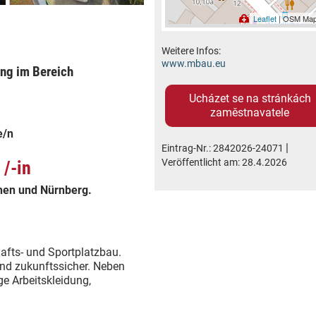
Leaflet
| OSM Map
Weitere Infos:
www.mbau.eu
ung im Bereich
Ucházet se na stránkách
zaměstnavatele
e/n
|
Eintrag-Nr.:
2842026-24071
Veröffentlicht am:
28.4.2026
 /-in
chen und Nürnberg.
afts- und Sportplatzbau.
und zukunftssicher. Neben
ge Arbeitskleidung,