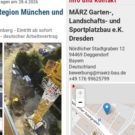
Info und Kontakt
ragen am:
28.4.2026
(Region München und
MÄRZ Garten-,
Landschafts- und
Sportplatzbau e.K.
erg - Eintritt ab sofort
 - deutscher Arbeitsvertrag
Dresden
Nördlicher Stadtgraben 12
94469 Deggendorf
Bayern
Deutschland
bewerbung@maerz-bau.de
+49 176 99625799
+
−