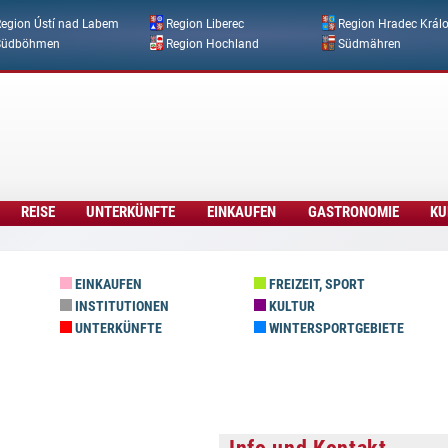
Direkt zum Inhalt
egion Ústí nad Labem
Region Liberec
Region Hradec Král
Südböhmen
Region Hochland
Südmähren
REISE
UNTERKÜNFTE
EINKAUFEN
GASTRONOMIE
KU
EINKAUFEN
FREIZEIT, SPORT
INSTITUTIONEN
KULTUR
UNTERKÜNFTE
WINTERSPORTGEBIETE