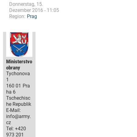
Donnerstag, 15.
Dezember 2016 - 11:05
Region:
Prag
Ministerstvo
obrany
Tychonova
1
160 01
Pra
ha 6
Tschechisc
he Republik
E-Mail:
info@army.
cz
Tel:
+420
973 201