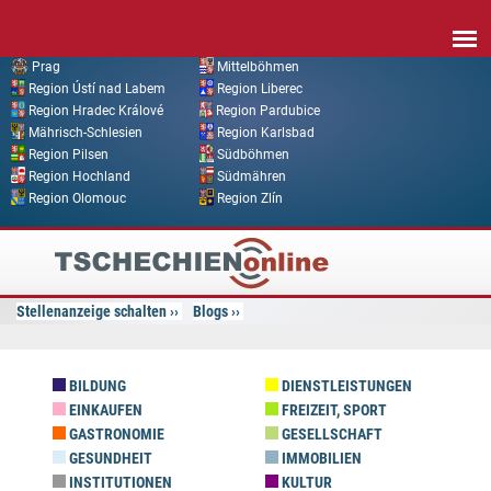
Direkt zum Inhalt
Prag
Mittelböhmen
Region Ústí nad Labem
Region Liberec
Region Hradec Králové
Region Pardubice
Mährisch-Schlesien
Region Karlsbad
Region Pilsen
Südböhmen
Region Hochland
Südmähren
Region Olomouc
Region Zlín
Tschechien
Online
Stellenanzeige schalten
Blogs
BILDUNG
DIENSTLEISTUNGEN
EINKAUFEN
FREIZEIT, SPORT
GASTRONOMIE
GESELLSCHAFT
GESUNDHEIT
IMMOBILIEN
INSTITUTIONEN
KULTUR