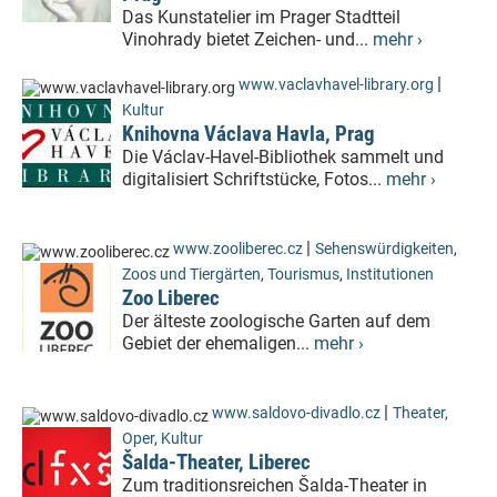
Das Kunstatelier im Prager Stadtteil
Vinohrady bietet Zeichen- und...
mehr ›
|
www.vaclavhavel-library.org
Kultur
Knihovna Václava Havla, Prag
Die Václav-Havel-Bibliothek sammelt und
digitalisiert Schriftstücke, Fotos...
mehr ›
|
www.zooliberec.cz
Sehenswürdigkeiten
,
Zoos und Tiergärten
,
Tourismus
,
Institutionen
Zoo Liberec
Der älteste zoologische Garten auf dem
Gebiet der ehemaligen...
mehr ›
|
www.saldovo-divadlo.cz
Theater,
Oper
,
Kultur
Šalda-Theater, Liberec
Zum traditionsreichen Šalda-Theater in