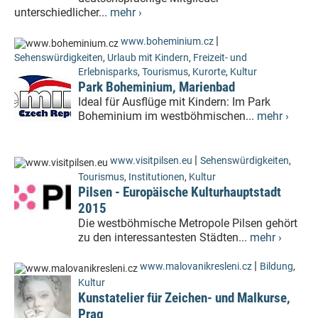
unterschiedlicher...
mehr ›
|
www.boheminium.cz
Sehenswürdigkeiten
,
Urlaub mit Kindern
,
Freizeit- und
Erlebnisparks
,
Tourismus
,
Kurorte
,
Kultur
Park Boheminium, Marienbad
Ideal für Ausflüge mit Kindern: Im Park
Boheminium im westböhmischen...
mehr ›
|
www.visitpilsen.eu
Sehenswürdigkeiten
,
Tourismus
,
Institutionen
,
Kultur
Pilsen - Europäische Kulturhauptstadt
2015
Die westböhmische Metropole Pilsen gehört
zu den interessantesten Städten...
mehr ›
|
www.malovanikresleni.cz
Bildung
,
Kultur
Kunstatelier für Zeichen- und Malkurse,
Prag