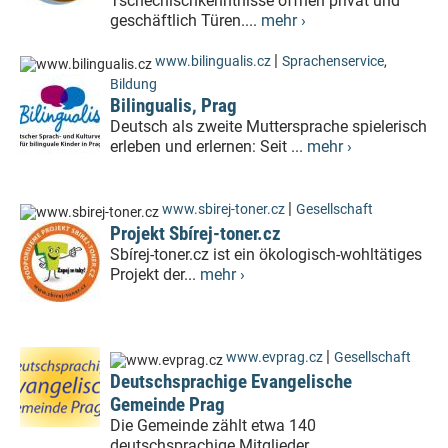
Tschechischkenntnisse öffnen privat und
geschäftlich Türen....
mehr ›
|
www.bilingualis.cz
Sprachenservice
,
Bildung
Bilingualis, Prag
Deutsch als zweite Muttersprache spielerisch
erleben und erlernen: Seit ...
mehr ›
|
www.sbirej-toner.cz
Gesellschaft
Projekt Sbírej-toner.cz
Sbírej-toner.cz ist ein ökologisch-wohltätiges
Projekt der...
mehr ›
|
www.evprag.cz
Gesellschaft
Deutschsprachige Evangelische
Gemeinde Prag
Die Gemeinde zählt etwa 140
deutschsprachige Mitglieder