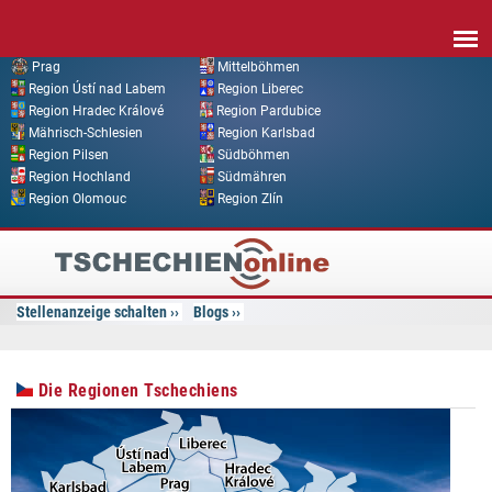
Direkt zum Inhalt
Prag
Mittelböhmen
Region Ústí nad Labem
Region Liberec
Region Hradec Králové
Region Pardubice
Mährisch-Schlesien
Region Karlsbad
Region Pilsen
Südböhmen
Region Hochland
Südmähren
Region Olomouc
Region Zlín
Tschechien
Online
Stellenanzeige schalten
Blogs
Die Regionen Tschechiens