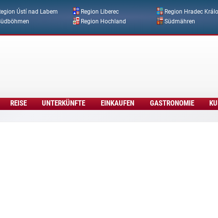
Direkt zum Inhalt
egion Ústí nad Labem
Region Liberec
Region Hradec Král
Südböhmen
Region Hochland
Südmähren
REISE
UNTERKÜNFTE
EINKAUFEN
GASTRONOMIE
KU