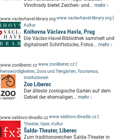
Vinohrady bietet Zeichen- und...
mehr ›
|
www.vaclavhavel-library.org
Kultur
Knihovna Václava Havla, Prag
Die Václav-Havel-Bibliothek sammelt und
digitalisiert Schriftstücke, Fotos...
mehr ›
|
www.zooliberec.cz
henswürdigkeiten
,
Zoos und Tiergärten
,
Tourismus
,
Institutionen
Zoo Liberec
Der älteste zoologische Garten auf dem
Gebiet der ehemaligen...
mehr ›
|
www.saldovo-divadlo.cz
Theater, Oper
,
Kultur
Šalda-Theater, Liberec
Zum traditionsreichen Šalda-Theater in