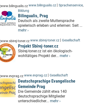
|
www.bilingualis.cz
Sprachenservice
,
Bildung
Bilingualis, Prag
Deutsch als zweite Muttersprache
spielerisch erleben und erlernen: Seit ...
mehr ›
|
www.sbirej-toner.cz
Gesellschaft
Projekt Sbírej-toner.cz
Sbírej-toner.cz ist ein ökologisch-
wohltätiges Projekt der...
mehr ›
|
www.evprag.cz
Gesellschaft
Deutschsprachige Evangelische
Gemeinde Prag
Die Gemeinde zählt etwa 140
deutschsprachige Mitglieder
unterschiedlicher...
mehr ›