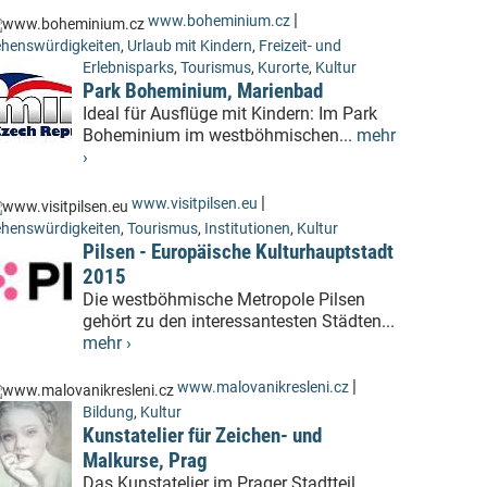
|
www.boheminium.cz
henswürdigkeiten
,
Urlaub mit Kindern
,
Freizeit- und
Erlebnisparks
,
Tourismus
,
Kurorte
,
Kultur
Park Boheminium, Marienbad
Ideal für Ausflüge mit Kindern: Im Park
Boheminium im westböhmischen...
mehr
›
|
www.visitpilsen.eu
henswürdigkeiten
,
Tourismus
,
Institutionen
,
Kultur
Pilsen - Europäische Kulturhauptstadt
2015
Die westböhmische Metropole Pilsen
gehört zu den interessantesten Städten...
mehr ›
|
www.malovanikresleni.cz
Bildung
,
Kultur
Kunstatelier für Zeichen- und
Malkurse, Prag
Das Kunstatelier im Prager Stadtteil