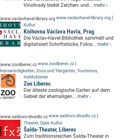
Vinohrady bietet Zeichen- und...
mehr ›
|
www.vaclavhavel-library.org
Kultur
Knihovna Václava Havla, Prag
Die Václav-Havel-Bibliothek sammelt und
digitalisiert Schriftstücke, Fotos...
mehr ›
|
www.zooliberec.cz
henswürdigkeiten
,
Zoos und Tiergärten
,
Tourismus
,
Institutionen
Zoo Liberec
Der älteste zoologische Garten auf dem
Gebiet der ehemaligen...
mehr ›
|
www.saldovo-divadlo.cz
Theater, Oper
,
Kultur
Šalda-Theater, Liberec
Zum traditionsreichen Šalda-Theater in