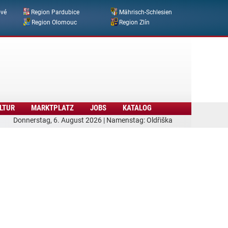
ové
Region Pardubice
Mährisch-Schlesien
Region Olomouc
Region Zlín
LTUR
MARKTPLATZ
JOBS
KATALOG
Donnerstag, 6. August 2026 | Namenstag: Oldřiška