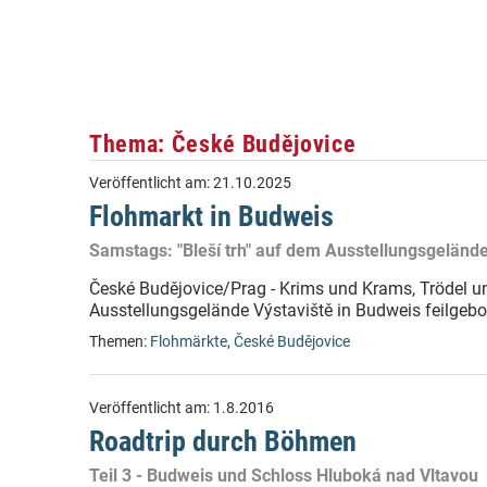
Thema: České Budějovice
Veröffentlicht am:
21.10.2025
Flohmarkt in Budweis
Samstags: "Bleší trh" auf dem Ausstellungsgeländ
České Budějovice/Prag - Krims und Krams, Trödel u
Ausstellungsgelände Výstaviště in Budweis feilgebo
Themen:
Flohmärkte
,
České Budějovice
Veröffentlicht am:
1.8.2016
Roadtrip durch Böhmen
Teil 3 - Budweis und Schloss Hluboká nad Vltavou