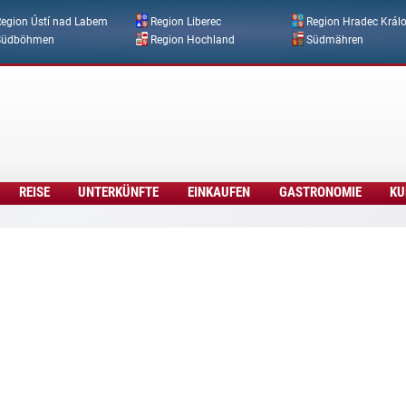
Direkt zum Inhalt
egion Ústí nad Labem
Region Liberec
Region Hradec Král
Südböhmen
Region Hochland
Südmähren
REISE
UNTERKÜNFTE
EINKAUFEN
GASTRONOMIE
KU