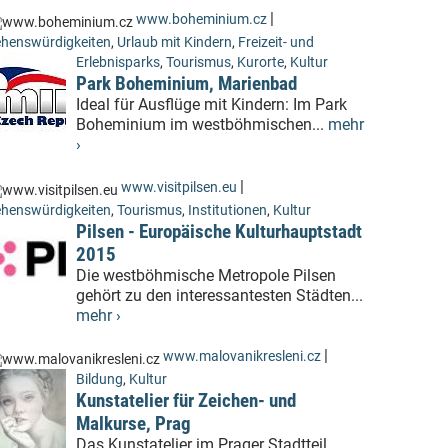
|
www.boheminium.cz
henswürdigkeiten
,
Urlaub mit Kindern
,
Freizeit- und
Erlebnisparks
,
Tourismus
,
Kurorte
,
Kultur
Park Boheminium, Marienbad
Ideal für Ausflüge mit Kindern: Im Park
Boheminium im westböhmischen...
mehr
›
|
www.visitpilsen.eu
henswürdigkeiten
,
Tourismus
,
Institutionen
,
Kultur
Pilsen - Europäische Kulturhauptstadt
2015
Die westböhmische Metropole Pilsen
gehört zu den interessantesten Städten...
mehr ›
|
www.malovanikresleni.cz
Bildung
,
Kultur
Kunstatelier für Zeichen- und
Malkurse, Prag
Das Kunstatelier im Prager Stadtteil