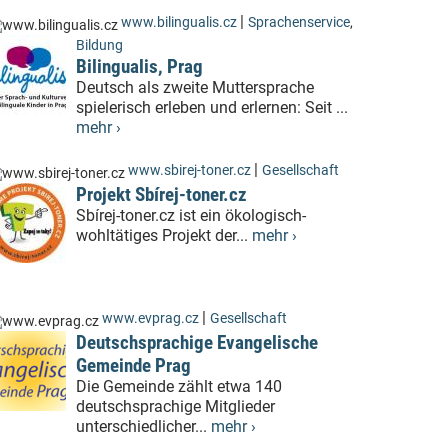
|
www.bilingualis.cz
Sprachenservice
,
Bildung
Bilingualis, Prag
Deutsch als zweite Muttersprache
spielerisch erleben und erlernen: Seit ...
mehr ›
|
www.sbirej-toner.cz
Gesellschaft
Projekt Sbírej-toner.cz
Sbírej-toner.cz ist ein ökologisch-
wohltätiges Projekt der...
mehr ›
|
www.evprag.cz
Gesellschaft
Deutschsprachige Evangelische
Gemeinde Prag
Die Gemeinde zählt etwa 140
deutschsprachige Mitglieder
unterschiedlicher...
mehr ›