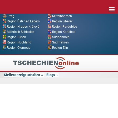
Direkt zum Inhalt
Prag
Mittelböhmen
Region Ústí nad Labem
Region Liberec
Region Hradec Králové
Region Pardubice
Mährisch-Schlesien
Region Karlsbad
Region Pilsen
Südböhmen
Region Hochland
Südmähren
Region Olomouc
Region Zlín
Tschechien
Online
Stellenanzeige schalten
Blogs