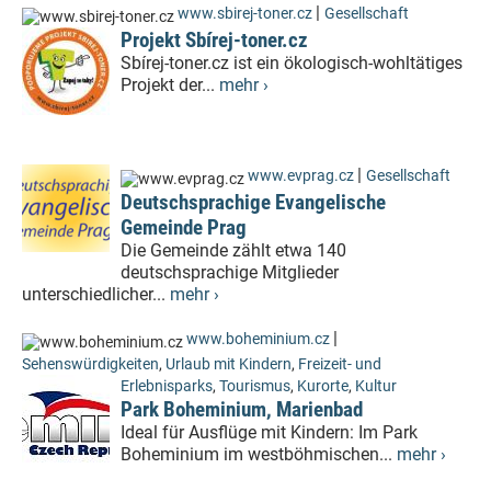
|
www.sbirej-toner.cz
Gesellschaft
Projekt Sbírej-toner.cz
Sbírej-toner.cz ist ein ökologisch-wohltätiges
Projekt der...
mehr ›
|
www.evprag.cz
Gesellschaft
Deutschsprachige Evangelische
Gemeinde Prag
Die Gemeinde zählt etwa 140
deutschsprachige Mitglieder
unterschiedlicher...
mehr ›
|
www.boheminium.cz
Sehenswürdigkeiten
,
Urlaub mit Kindern
,
Freizeit- und
Erlebnisparks
,
Tourismus
,
Kurorte
,
Kultur
Park Boheminium, Marienbad
Ideal für Ausflüge mit Kindern: Im Park
Boheminium im westböhmischen...
mehr ›