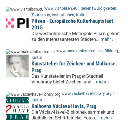
|
www.visitpilsen.eu
Sehenswürdigkeiten
,
Tourismus
,
Institutionen
,
Kultur
Pilsen - Europäische Kulturhauptstadt
2015
Die westböhmische Metropole Pilsen gehört
zu den interessantesten Städten...
mehr ›
|
www.malovanikresleni.cz
Bildung
,
Kultur
Kunstatelier für Zeichen- und Malkurse,
Prag
Das Kunstatelier im Prager Stadtteil
Vinohrady bietet Zeichen- und...
mehr ›
|
www.vaclavhavel-library.org
Kultur
Knihovna Václava Havla, Prag
Die Václav-Havel-Bibliothek sammelt und
digitalisiert Schriftstücke, Fotos...
mehr ›