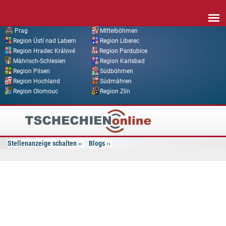
Direkt zum Inhalt
Prag
Mittelböhmen
Region Ústí nad Labem
Region Liberec
Region Hradec Králové
Region Pardubice
Mährisch-Schlesien
Region Karlsbad
Region Pilsen
Südböhmen
Region Hochland
Südmähren
Region Olomouc
Region Zlín
Tschechien
Online
Stellenanzeige schalten
Blogs