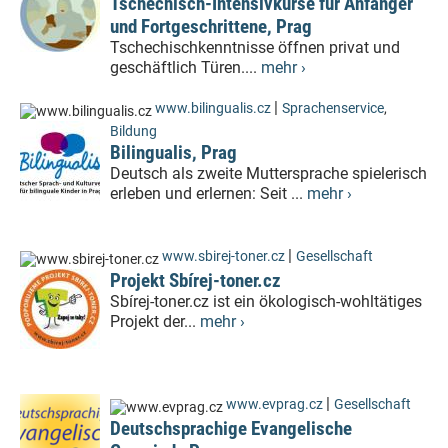
Tschechisch-Intensivkurse für Anfänger
und Fortgeschrittene, Prag
Tschechischkenntnisse öffnen privat und
geschäftlich Türen....
mehr ›
|
www.bilingualis.cz
Sprachenservice
,
Bildung
Bilingualis, Prag
Deutsch als zweite Muttersprache spielerisch
erleben und erlernen: Seit ...
mehr ›
|
www.sbirej-toner.cz
Gesellschaft
Projekt Sbírej-toner.cz
Sbírej-toner.cz ist ein ökologisch-wohltätiges
Projekt der...
mehr ›
|
www.evprag.cz
Gesellschaft
Deutschsprachige Evangelische