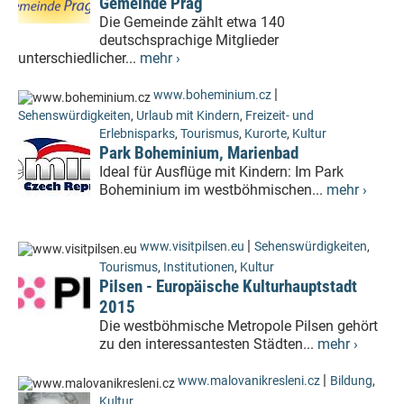
Gemeinde Prag
Die Gemeinde zählt etwa 140
deutschsprachige Mitglieder
unterschiedlicher...
mehr ›
|
www.boheminium.cz
Sehenswürdigkeiten
,
Urlaub mit Kindern
,
Freizeit- und
Erlebnisparks
,
Tourismus
,
Kurorte
,
Kultur
Park Boheminium, Marienbad
Ideal für Ausflüge mit Kindern: Im Park
Boheminium im westböhmischen...
mehr ›
|
www.visitpilsen.eu
Sehenswürdigkeiten
,
Tourismus
,
Institutionen
,
Kultur
Pilsen - Europäische Kulturhauptstadt
2015
Die westböhmische Metropole Pilsen gehört
zu den interessantesten Städten...
mehr ›
|
www.malovanikresleni.cz
Bildung
,
Kultur