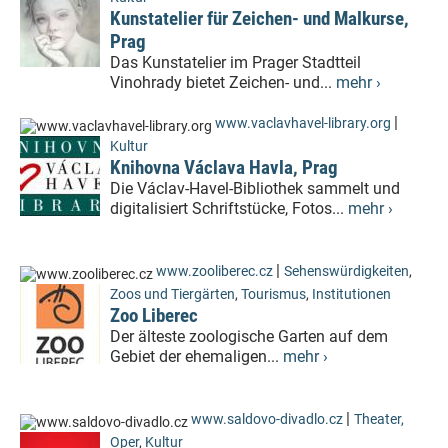
Kunstatelier für Zeichen- und Malkurse,
Prag
Das Kunstatelier im Prager Stadtteil
Vinohrady bietet Zeichen- und...
mehr ›
|
www.vaclavhavel-library.org
Kultur
Knihovna Václava Havla, Prag
Die Václav-Havel-Bibliothek sammelt und
digitalisiert Schriftstücke, Fotos...
mehr ›
|
www.zooliberec.cz
Sehenswürdigkeiten
,
Zoos und Tiergärten
,
Tourismus
,
Institutionen
Zoo Liberec
Der älteste zoologische Garten auf dem
Gebiet der ehemaligen...
mehr ›
|
www.saldovo-divadlo.cz
Theater,
Oper
,
Kultur