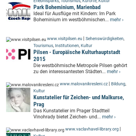
Erlebnisparks
,
Tourismus
,
Kurorte
,
Kultur
Park Boheminium, Marienbad
Ideal für Ausflüge mit Kindern: Im Park
Boheminium im westböhmischen...
mehr ›
|
www.visitpilsen.eu
Sehenswürdigkeiten
,
Tourismus
,
Institutionen
,
Kultur
Pilsen - Europäische Kulturhauptstadt
2015
Die westböhmische Metropole Pilsen gehört
zu den interessantesten Städten...
mehr ›
|
www.malovanikresleni.cz
Bildung
,
Kultur
Kunstatelier für Zeichen- und Malkurse,
Prag
Das Kunstatelier im Prager Stadtteil
Vinohrady bietet Zeichen- und...
mehr ›
|
www.vaclavhavel-library.org