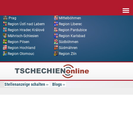
Direkt zum Inhalt
Prag
Mittelböhmen
Region Ústí nad Labem
Region Liberec
Region Hradec Králové
Region Pardubice
Mährisch-Schlesien
Region Karlsbad
Region Pilsen
Südböhmen
Region Hochland
Südmähren
Region Olomouc
Region Zlín
Tschechien
Online
Stellenanzeige schalten
Blogs