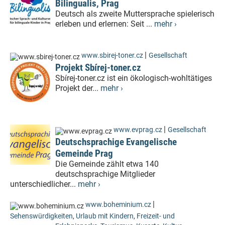
Bilingualis, Prag
Deutsch als zweite Muttersprache spielerisch
erleben und erlernen: Seit ...
mehr ›
|
www.sbirej-toner.cz
Gesellschaft
Projekt Sbírej-toner.cz
Sbírej-toner.cz ist ein ökologisch-wohltätiges
Projekt der...
mehr ›
|
www.evprag.cz
Gesellschaft
Deutschsprachige Evangelische
Gemeinde Prag
Die Gemeinde zählt etwa 140
deutschsprachige Mitglieder
unterschiedlicher...
mehr ›
|
www.boheminium.cz
Sehenswürdigkeiten
,
Urlaub mit Kindern
,
Freizeit- und