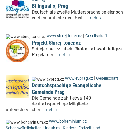
Bilingualis, Prag
Deutsch als zweite Muttersprache spielerisch
erleben und erlernen: Seit ...
mehr ›
|
www.sbirej-toner.cz
Gesellschaft
Projekt Sbírej-toner.cz
Sbírej-toner.cz ist ein ökologisch-wohltätiges
Projekt der...
mehr ›
|
www.evprag.cz
Gesellschaft
Deutschsprachige Evangelische
Gemeinde Prag
Die Gemeinde zählt etwa 140
deutschsprachige Mitglieder
unterschiedlicher...
mehr ›
|
www.boheminium.cz
Sehenswürdigkeiten
,
Urlaub mit Kindern
,
Freizeit- und