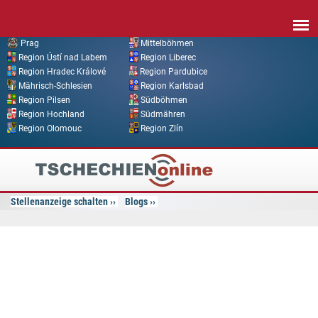
Direkt zum Inhalt
Prag
Mittelböhmen
Region Ústí nad Labem
Region Liberec
Region Hradec Králové
Region Pardubice
Mährisch-Schlesien
Region Karlsbad
Region Pilsen
Südböhmen
Region Hochland
Südmähren
Region Olomouc
Region Zlín
Tschechien
Online
Stellenanzeige schalten
Blogs