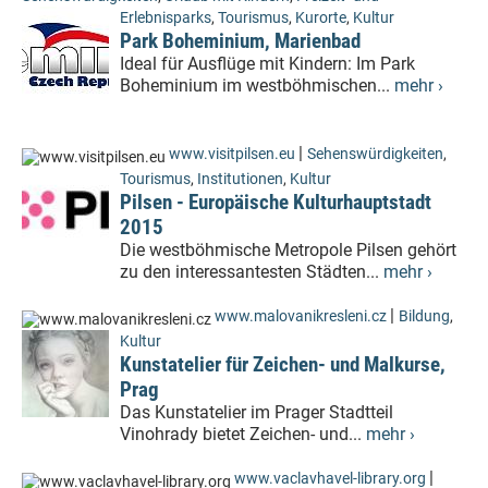
Erlebnisparks
,
Tourismus
,
Kurorte
,
Kultur
Park Boheminium, Marienbad
Ideal für Ausflüge mit Kindern: Im Park
Boheminium im westböhmischen...
mehr ›
|
www.visitpilsen.eu
Sehenswürdigkeiten
,
Tourismus
,
Institutionen
,
Kultur
Pilsen - Europäische Kulturhauptstadt
2015
Die westböhmische Metropole Pilsen gehört
zu den interessantesten Städten...
mehr ›
|
www.malovanikresleni.cz
Bildung
,
Kultur
Kunstatelier für Zeichen- und Malkurse,
Prag
Das Kunstatelier im Prager Stadtteil
Vinohrady bietet Zeichen- und...
mehr ›
|
www.vaclavhavel-library.org