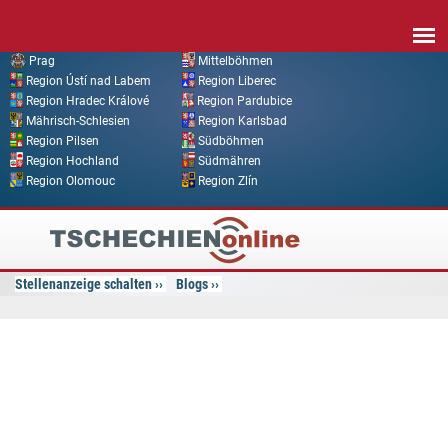
Direkt zum Inhalt
Prag
Mittelböhmen
Region Ústí nad Labem
Region Liberec
Region Hradec Králové
Region Pardubice
Mährisch-Schlesien
Region Karlsbad
Region Pilsen
Südböhmen
Region Hochland
Südmähren
Region Olomouc
Region Zlín
Tschechien
Online
Stellenanzeige schalten
Blogs