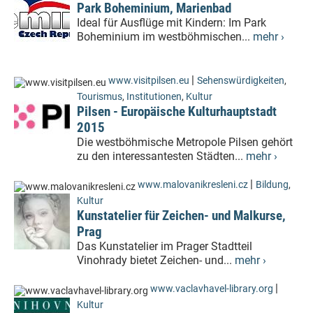
Park Boheminium, Marienbad
Ideal für Ausflüge mit Kindern: Im Park
Boheminium im westböhmischen...
mehr ›
|
www.visitpilsen.eu
Sehenswürdigkeiten
,
Tourismus
,
Institutionen
,
Kultur
Pilsen - Europäische Kulturhauptstadt
2015
Die westböhmische Metropole Pilsen gehört
zu den interessantesten Städten...
mehr ›
|
www.malovanikresleni.cz
Bildung
,
Kultur
Kunstatelier für Zeichen- und Malkurse,
Prag
Das Kunstatelier im Prager Stadtteil
Vinohrady bietet Zeichen- und...
mehr ›
|
www.vaclavhavel-library.org
Kultur