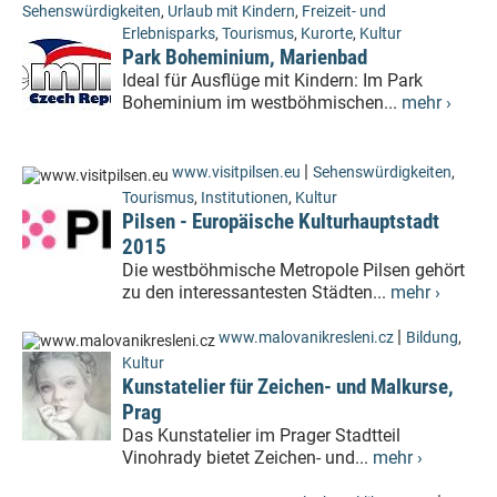
Sehenswürdigkeiten
,
Urlaub mit Kindern
,
Freizeit- und
Erlebnisparks
,
Tourismus
,
Kurorte
,
Kultur
Park Boheminium, Marienbad
Ideal für Ausflüge mit Kindern: Im Park
Boheminium im westböhmischen...
mehr ›
|
www.visitpilsen.eu
Sehenswürdigkeiten
,
Tourismus
,
Institutionen
,
Kultur
Pilsen - Europäische Kulturhauptstadt
2015
Die westböhmische Metropole Pilsen gehört
zu den interessantesten Städten...
mehr ›
|
www.malovanikresleni.cz
Bildung
,
Kultur
Kunstatelier für Zeichen- und Malkurse,
Prag
Das Kunstatelier im Prager Stadtteil
Vinohrady bietet Zeichen- und...
mehr ›