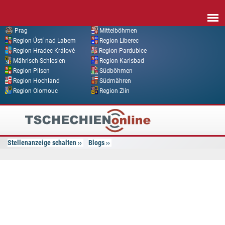
Direkt zum Inhalt
Prag
Mittelböhmen
Region Ústí nad Labem
Region Liberec
Region Hradec Králové
Region Pardubice
Mährisch-Schlesien
Region Karlsbad
Region Pilsen
Südböhmen
Region Hochland
Südmähren
Region Olomouc
Region Zlín
Tschechien
Online
Stellenanzeige schalten
Blogs