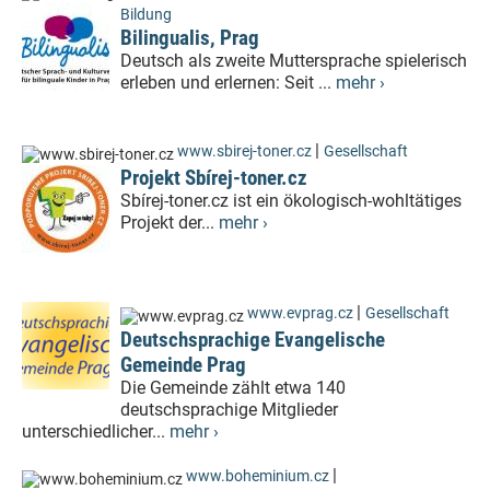
Bildung
Bilingualis, Prag
Deutsch als zweite Muttersprache spielerisch
erleben und erlernen: Seit ...
mehr ›
|
www.sbirej-toner.cz
Gesellschaft
Projekt Sbírej-toner.cz
Sbírej-toner.cz ist ein ökologisch-wohltätiges
Projekt der...
mehr ›
|
www.evprag.cz
Gesellschaft
Deutschsprachige Evangelische
Gemeinde Prag
Die Gemeinde zählt etwa 140
deutschsprachige Mitglieder
unterschiedlicher...
mehr ›
|
www.boheminium.cz