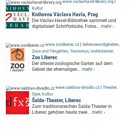
|
www.vaclavhavel-library.org
Kultur
Knihovna Václava Havla, Prag
Die Václav-Havel-Bibliothek sammelt und
digitalisiert Schriftstücke, Fotos...
mehr ›
|
www.zooliberec.cz
Sehenswürdigkeiten
,
Zoos und Tiergärten
,
Tourismus
,
Institutionen
Zoo Liberec
Der älteste zoologische Garten auf dem
Gebiet der ehemaligen...
mehr ›
|
www.saldovo-divadlo.cz
Theater,
Oper
,
Kultur
Šalda-Theater, Liberec
Zum traditionsreichen Šalda-Theater in
Liberec gehören heute zwei...
mehr ›