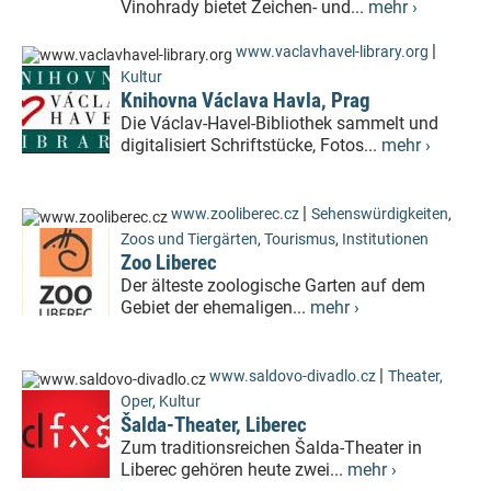
Vinohrady bietet Zeichen- und...
mehr ›
|
www.vaclavhavel-library.org
Kultur
Knihovna Václava Havla, Prag
Die Václav-Havel-Bibliothek sammelt und
digitalisiert Schriftstücke, Fotos...
mehr ›
|
www.zooliberec.cz
Sehenswürdigkeiten
,
Zoos und Tiergärten
,
Tourismus
,
Institutionen
Zoo Liberec
Der älteste zoologische Garten auf dem
Gebiet der ehemaligen...
mehr ›
|
www.saldovo-divadlo.cz
Theater,
Oper
,
Kultur
Šalda-Theater, Liberec
Zum traditionsreichen Šalda-Theater in
Liberec gehören heute zwei...
mehr ›