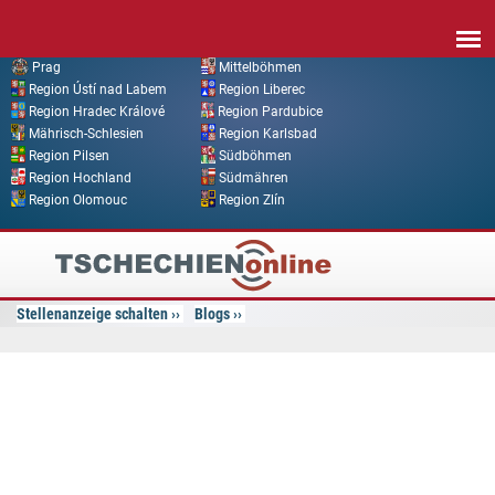
Direkt zum Inhalt
Prag
Mittelböhmen
Region Ústí nad Labem
Region Liberec
Region Hradec Králové
Region Pardubice
Mährisch-Schlesien
Region Karlsbad
Region Pilsen
Südböhmen
Region Hochland
Südmähren
Region Olomouc
Region Zlín
Tschechien
Online
Stellenanzeige schalten
Blogs