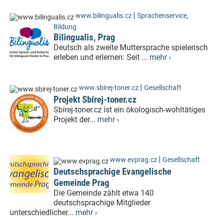
|
www.bilingualis.cz
Sprachenservice
,
Bildung
Bilingualis, Prag
Deutsch als zweite Muttersprache spielerisch
erleben und erlernen: Seit ...
mehr ›
|
www.sbirej-toner.cz
Gesellschaft
Projekt Sbírej-toner.cz
Sbírej-toner.cz ist ein ökologisch-wohltätiges
Projekt der...
mehr ›
|
www.evprag.cz
Gesellschaft
Deutschsprachige Evangelische
Gemeinde Prag
Die Gemeinde zählt etwa 140
deutschsprachige Mitglieder
unterschiedlicher...
mehr ›