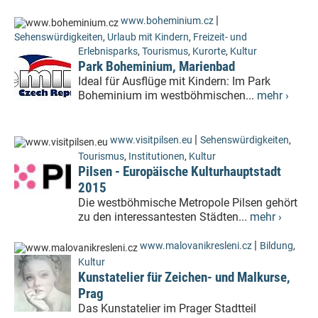
|
www.boheminium.cz
Sehenswürdigkeiten
,
Urlaub mit Kindern
,
Freizeit- und
Erlebnisparks
,
Tourismus
,
Kurorte
,
Kultur
Park Boheminium, Marienbad
Ideal für Ausflüge mit Kindern: Im Park
Boheminium im westböhmischen...
mehr ›
|
www.visitpilsen.eu
Sehenswürdigkeiten
,
Tourismus
,
Institutionen
,
Kultur
Pilsen - Europäische Kulturhauptstadt
2015
Die westböhmische Metropole Pilsen gehört
zu den interessantesten Städten...
mehr ›
|
www.malovanikresleni.cz
Bildung
,
Kultur
Kunstatelier für Zeichen- und Malkurse,
Prag
Das Kunstatelier im Prager Stadtteil