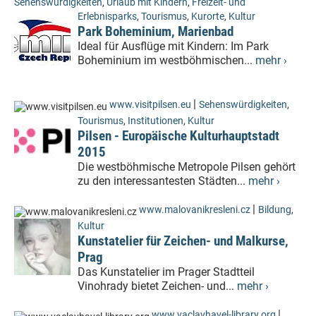
Sehenswürdigkeiten
,
Urlaub mit Kindern
,
Freizeit- und
Erlebnisparks
,
Tourismus
,
Kurorte
,
Kultur
Park Boheminium, Marienbad
Ideal für Ausflüge mit Kindern: Im Park
Boheminium im westböhmischen...
mehr ›
|
www.visitpilsen.eu
Sehenswürdigkeiten
,
Tourismus
,
Institutionen
,
Kultur
Pilsen - Europäische Kulturhauptstadt
2015
Die westböhmische Metropole Pilsen gehört
zu den interessantesten Städten...
mehr ›
|
www.malovanikresleni.cz
Bildung
,
Kultur
Kunstatelier für Zeichen- und Malkurse,
Prag
Das Kunstatelier im Prager Stadtteil
Vinohrady bietet Zeichen- und...
mehr ›
|
www.vaclavhavel-library.org