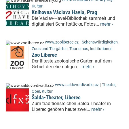
Kultur
Knihovna Václava Havla, Prag
Die Václav-Havel-Bibliothek sammelt und
digitalisiert Schriftstücke, Fotos...
mehr ›
|
www.zooliberec.cz
Sehenswürdigkeiten
,
Zoos und Tiergärten
,
Tourismus
,
Institutionen
Zoo Liberec
Der älteste zoologische Garten auf dem
Gebiet der ehemaligen...
mehr ›
|
www.saldovo-divadlo.cz
Theater,
Oper
,
Kultur
Šalda-Theater, Liberec
Zum traditionsreichen Šalda-Theater in
Liberec gehören heute zwei...
mehr ›