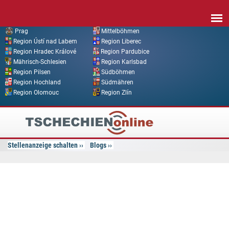
Direkt zum Inhalt
Prag
Mittelböhmen
Region Ústí nad Labem
Region Liberec
Region Hradec Králové
Region Pardubice
Mährisch-Schlesien
Region Karlsbad
Region Pilsen
Südböhmen
Region Hochland
Südmähren
Region Olomouc
Region Zlín
Tschechien
Online
Stellenanzeige schalten
Blogs