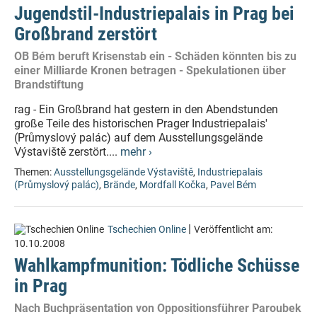
Jugendstil-Industriepalais in Prag bei
Großbrand zerstört
OB Bém beruft Krisenstab ein - Schäden könnten bis zu
einer Milliarde Kronen betragen - Spekulationen über
Brandstiftung
rag - Ein Großbrand hat gestern in den Abendstunden
große Teile des historischen Prager Industriepalais'
(Průmyslový palác) auf dem Ausstellungsgelände
Výstaviště zerstört....
mehr ›
Themen:
Ausstellungsgelände Výstaviště
,
Industriepalais
(Průmyslový palác)
,
Brände
,
Mordfall Kočka
,
Pavel Bém
|
Tschechien Online
Veröffentlicht am:
10.10.2008
Wahlkampfmunition: Tödliche Schüsse
in Prag
Nach Buchpräsentation von Oppositionsführer Paroubek