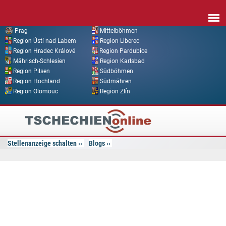
Direkt zum Inhalt
Prag
Mittelböhmen
Region Ústí nad Labem
Region Liberec
Region Hradec Králové
Region Pardubice
Mährisch-Schlesien
Region Karlsbad
Region Pilsen
Südböhmen
Region Hochland
Südmähren
Region Olomouc
Region Zlín
Tschechien
Online
Stellenanzeige schalten
Blogs