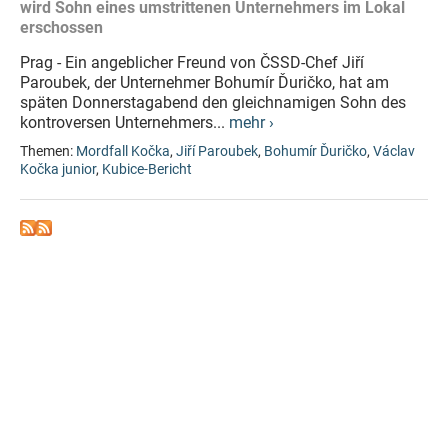
wird Sohn eines umstrittenen Unternehmers im Lokal
erschossen
Prag - Ein angeblicher Freund von ČSSD-Chef Jiří
Paroubek, der Unternehmer Bohumír Ďuričko, hat am
späten Donnerstagabend den gleichnamigen Sohn des
kontroversen Unternehmers...
mehr ›
Themen:
Mordfall Kočka
,
Jiří Paroubek
,
Bohumír Ďuričko
,
Václav
Kočka junior
,
Kubice-Bericht