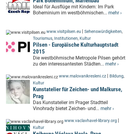
Park Boheminium, Marienbad
Ideal für Ausflüge mit Kindern: Im Park
Boheminium im westböhmischen...
mehr ›
|
www.visitpilsen.eu
Sehenswürdigkeiten
,
Tourismus
,
Institutionen
,
Kultur
Pilsen - Europäische Kulturhauptstadt
2015
Die westböhmische Metropole Pilsen gehört
zu den interessantesten Städten...
mehr ›
|
www.malovanikresleni.cz
Bildung
,
Kultur
Kunstatelier für Zeichen- und Malkurse,
Prag
Das Kunstatelier im Prager Stadtteil
Vinohrady bietet Zeichen- und...
mehr ›
|
www.vaclavhavel-library.org
Kultur
Knihovna Václava Havla, Prag