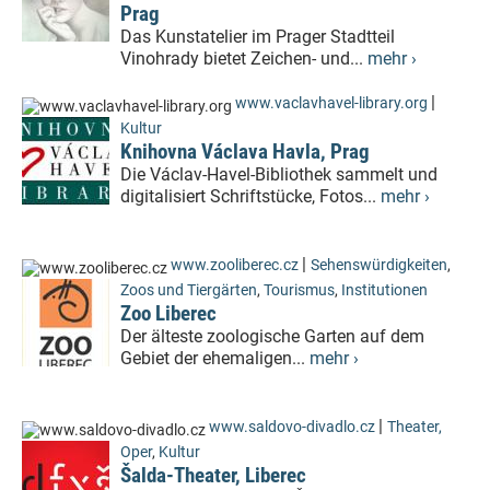
Prag
Das Kunstatelier im Prager Stadtteil
Vinohrady bietet Zeichen- und...
mehr ›
|
www.vaclavhavel-library.org
Kultur
Knihovna Václava Havla, Prag
Die Václav-Havel-Bibliothek sammelt und
digitalisiert Schriftstücke, Fotos...
mehr ›
|
www.zooliberec.cz
Sehenswürdigkeiten
,
Zoos und Tiergärten
,
Tourismus
,
Institutionen
Zoo Liberec
Der älteste zoologische Garten auf dem
Gebiet der ehemaligen...
mehr ›
|
www.saldovo-divadlo.cz
Theater,
Oper
,
Kultur
Šalda-Theater, Liberec