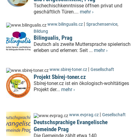
Tschechischkenntnisse öffnen privat und
geschäftlich Türen....
mehr ›
|
www.bilingualis.cz
Sprachenservice
,
Bildung
Bilingualis, Prag
Deutsch als zweite Muttersprache spielerisch
erleben und erlernen: Seit ...
mehr ›
|
www.sbirej-toner.cz
Gesellschaft
Projekt Sbírej-toner.cz
Sbírej-toner.cz ist ein ökologisch-wohltätiges
Projekt der...
mehr ›
|
www.evprag.cz
Gesellschaft
Deutschsprachige Evangelische
Gemeinde Prag
Die Gemeinde zählt etwa 140