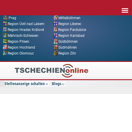
Direkt zum Inhalt
Prag
Mittelböhmen
Region Ústí nad Labem
Region Liberec
Region Hradec Králové
Region Pardubice
Mährisch-Schlesien
Region Karlsbad
Region Pilsen
Südböhmen
Region Hochland
Südmähren
Region Olomouc
Region Zlín
Tschechien
Online
Stellenanzeige schalten
Blogs