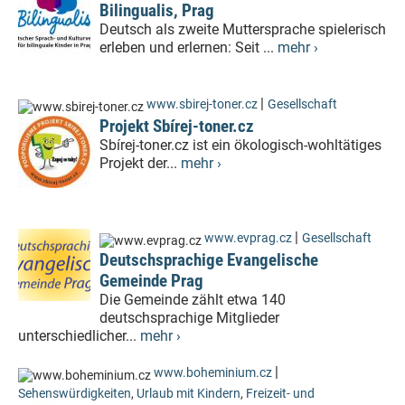
Bilingualis, Prag
Deutsch als zweite Muttersprache spielerisch
erleben und erlernen: Seit ...
mehr ›
|
www.sbirej-toner.cz
Gesellschaft
Projekt Sbírej-toner.cz
Sbírej-toner.cz ist ein ökologisch-wohltätiges
Projekt der...
mehr ›
|
www.evprag.cz
Gesellschaft
Deutschsprachige Evangelische
Gemeinde Prag
Die Gemeinde zählt etwa 140
deutschsprachige Mitglieder
unterschiedlicher...
mehr ›
|
www.boheminium.cz
Sehenswürdigkeiten
,
Urlaub mit Kindern
,
Freizeit- und