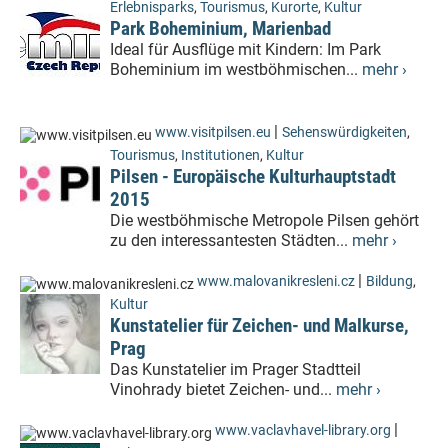
Erlebnisparks
,
Tourismus
,
Kurorte
,
Kultur
Park Boheminium, Marienbad
Ideal für Ausflüge mit Kindern: Im Park
Boheminium im westböhmischen...
mehr ›
|
www.visitpilsen.eu
Sehenswürdigkeiten
,
Tourismus
,
Institutionen
,
Kultur
Pilsen - Europäische Kulturhauptstadt
2015
Die westböhmische Metropole Pilsen gehört
zu den interessantesten Städten...
mehr ›
|
www.malovanikresleni.cz
Bildung
,
Kultur
Kunstatelier für Zeichen- und Malkurse,
Prag
Das Kunstatelier im Prager Stadtteil
Vinohrady bietet Zeichen- und...
mehr ›
|
www.vaclavhavel-library.org