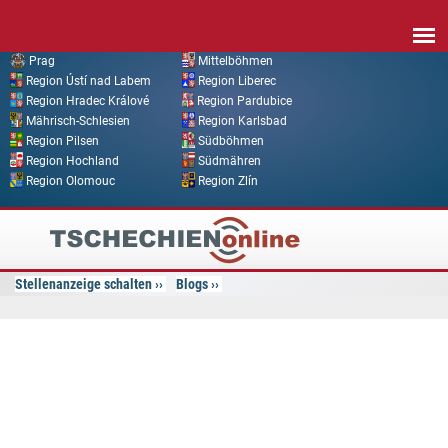
Direkt zum Inhalt
Prag
Mittelböhmen
Region Ústí nad Labem
Region Liberec
Region Hradec Králové
Region Pardubice
Mährisch-Schlesien
Region Karlsbad
Region Pilsen
Südböhmen
Region Hochland
Südmähren
Region Olomouc
Region Zlín
Tschechien
Online
Stellenanzeige schalten
Blogs