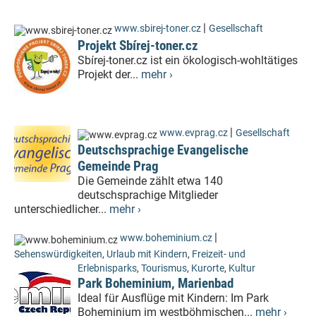
|
www.sbirej-toner.cz
Gesellschaft
Projekt Sbírej-toner.cz
Sbírej-toner.cz ist ein ökologisch-wohltätiges
Projekt der...
mehr ›
|
www.evprag.cz
Gesellschaft
Deutschsprachige Evangelische
Gemeinde Prag
Die Gemeinde zählt etwa 140
deutschsprachige Mitglieder
unterschiedlicher...
mehr ›
|
www.boheminium.cz
Sehenswürdigkeiten
,
Urlaub mit Kindern
,
Freizeit- und
Erlebnisparks
,
Tourismus
,
Kurorte
,
Kultur
Park Boheminium, Marienbad
Ideal für Ausflüge mit Kindern: Im Park
Boheminium im westböhmischen...
mehr ›