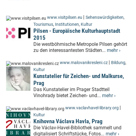
|
www.visitpilsen.eu
Sehenswürdigkeiten
,
Tourismus
,
Institutionen
,
Kultur
Pilsen - Europäische Kulturhauptstadt
2015
Die westböhmische Metropole Pilsen gehört
zu den interessantesten Städten...
mehr ›
|
www.malovanikresleni.cz
Bildung
,
Kultur
Kunstatelier für Zeichen- und Malkurse,
Prag
Das Kunstatelier im Prager Stadtteil
Vinohrady bietet Zeichen- und...
mehr ›
|
www.vaclavhavel-library.org
Kultur
Knihovna Václava Havla, Prag
Die Václav-Havel-Bibliothek sammelt und
digitalisiert Schriftstücke, Fotos...
mehr ›