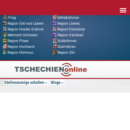
Direkt zum Inhalt
Prag
Mittelböhmen
Region Ústí nad Labem
Region Liberec
Region Hradec Králové
Region Pardubice
Mährisch-Schlesien
Region Karlsbad
Region Pilsen
Südböhmen
Region Hochland
Südmähren
Region Olomouc
Region Zlín
Tschechien
Online
Stellenanzeige schalten
Blogs