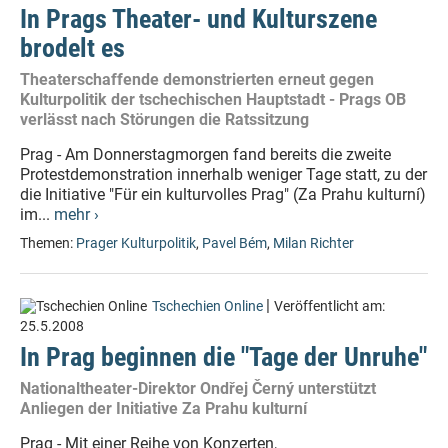
In Prags Theater- und Kulturszene
brodelt es
Theaterschaffende demonstrierten erneut gegen
Kulturpolitik der tschechischen Hauptstadt - Prags OB
verlässt nach Störungen die Ratssitzung
Prag - Am Donnerstagmorgen fand bereits die zweite
Protestdemonstration innerhalb weniger Tage statt, zu der
die Initiative "Für ein kulturvolles Prag" (Za Prahu kulturní)
im...
mehr ›
Themen:
Prager Kulturpolitik
,
Pavel Bém
,
Milan Richter
|
Tschechien Online
Veröffentlicht am:
25.5.2008
In Prag beginnen die "Tage der Unruhe"
Nationaltheater-Direktor Ondřej Černý unterstützt
Anliegen der Initiative Za Prahu kulturní
Prag - Mit einer Reihe von Konzerten,