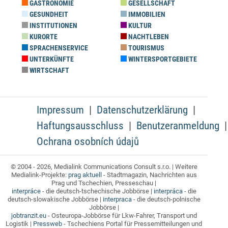
GASTRONOMIE
GESELLSCHAFT
GESUNDHEIT
IMMOBILIEN
INSTITUTIONEN
KULTUR
KURORTE
NACHTLEBEN
SPRACHENSERVICE
TOURISMUS
UNTERKÜNFTE
WINTERSPORTGEBIETE
WIRTSCHAFT
Impressum
Datenschutzerklärung
Haftungsausschluss
Benutzeranmeldung
Ochrana osobních údajů
© 2004 - 2026, Medialink Communications Consult s.r.o. | Weitere
Medialink-Projekte:
prag aktuell
- Stadtmagazin, Nachrichten aus
Prag und Tschechien, Presseschau |
interpráce
- die deutsch-tschechische Jobbörse |
interpráca
- die
deutsch-slowakische Jobbörse |
interpraca
- die deutsch-polnische
Jobbörse |
jobtranzit.eu
- Osteuropa-Jobbörse für Lkw-Fahrer, Transport und
Logistik |
Pressweb
- Tschechiens Portal für Pressemitteilungen und