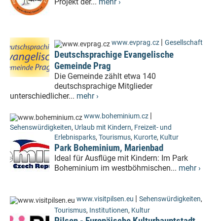
Projekt der...
mehr ›
|
www.evprag.cz
Gesellschaft
Deutschsprachige Evangelische
Gemeinde Prag
Die Gemeinde zählt etwa 140
deutschsprachige Mitglieder
unterschiedlicher...
mehr ›
|
www.boheminium.cz
Sehenswürdigkeiten
,
Urlaub mit Kindern
,
Freizeit- und
Erlebnisparks
,
Tourismus
,
Kurorte
,
Kultur
Park Boheminium, Marienbad
Ideal für Ausflüge mit Kindern: Im Park
Boheminium im westböhmischen...
mehr ›
|
www.visitpilsen.eu
Sehenswürdigkeiten
,
Tourismus
,
Institutionen
,
Kultur
Pilsen - Europäische Kulturhauptstadt