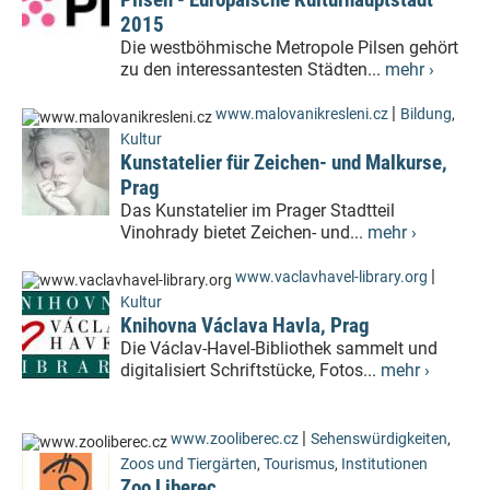
2015
Die westböhmische Metropole Pilsen gehört
zu den interessantesten Städten...
mehr ›
|
www.malovanikresleni.cz
Bildung
,
Kultur
Kunstatelier für Zeichen- und Malkurse,
Prag
Das Kunstatelier im Prager Stadtteil
Vinohrady bietet Zeichen- und...
mehr ›
|
www.vaclavhavel-library.org
Kultur
Knihovna Václava Havla, Prag
Die Václav-Havel-Bibliothek sammelt und
digitalisiert Schriftstücke, Fotos...
mehr ›
|
www.zooliberec.cz
Sehenswürdigkeiten
,
Zoos und Tiergärten
,
Tourismus
,
Institutionen
Zoo Liberec