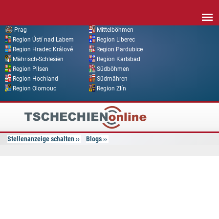
Direkt zum Inhalt
Prag
Mittelböhmen
Region Ústí nad Labem
Region Liberec
Region Hradec Králové
Region Pardubice
Mährisch-Schlesien
Region Karlsbad
Region Pilsen
Südböhmen
Region Hochland
Südmähren
Region Olomouc
Region Zlín
Tschechien
Online
Stellenanzeige schalten
Blogs