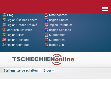
Direkt zum Inhalt
Prag
Mittelböhmen
Region Ústí nad Labem
Region Liberec
Region Hradec Králové
Region Pardubice
Mährisch-Schlesien
Region Karlsbad
Region Pilsen
Südböhmen
Region Hochland
Südmähren
Region Olomouc
Region Zlín
Tschechien
Online
Stellenanzeige schalten
Blogs