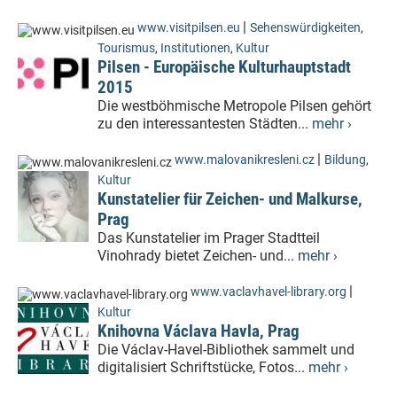
|
www.visitpilsen.eu
Sehenswürdigkeiten
,
Tourismus
,
Institutionen
,
Kultur
Pilsen - Europäische Kulturhauptstadt
2015
Die westböhmische Metropole Pilsen gehört
zu den interessantesten Städten...
mehr ›
|
www.malovanikresleni.cz
Bildung
,
Kultur
Kunstatelier für Zeichen- und Malkurse,
Prag
Das Kunstatelier im Prager Stadtteil
Vinohrady bietet Zeichen- und...
mehr ›
|
www.vaclavhavel-library.org
Kultur
Knihovna Václava Havla, Prag
Die Václav-Havel-Bibliothek sammelt und
digitalisiert Schriftstücke, Fotos...
mehr ›