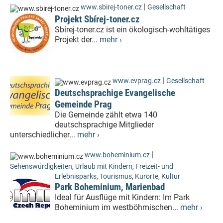
|
www.sbirej-toner.cz
Gesellschaft
Projekt Sbírej-toner.cz
Sbírej-toner.cz ist ein ökologisch-wohltätiges
Projekt der...
mehr ›
|
www.evprag.cz
Gesellschaft
Deutschsprachige Evangelische
Gemeinde Prag
Die Gemeinde zählt etwa 140
deutschsprachige Mitglieder
unterschiedlicher...
mehr ›
|
www.boheminium.cz
Sehenswürdigkeiten
,
Urlaub mit Kindern
,
Freizeit- und
Erlebnisparks
,
Tourismus
,
Kurorte
,
Kultur
Park Boheminium, Marienbad
Ideal für Ausflüge mit Kindern: Im Park
Boheminium im westböhmischen...
mehr ›